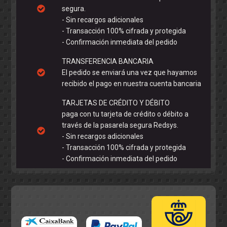
NOVEDAD NINCO
RECAMBIOS 1:24
KIT COMPLETO
segura.
MAQUETAS 1:24
GT
COCHES 1:24
GRUPO 5
CHASIS 1:24
FORMULA 1
VARIOS
CARROCERIAS 1:24
CLÁSICOS
LLAVES - PUNTAS
- Sin recargos adicionales
C - LMP
RECAMBIOS - ACCESORIOS
EXTRACTORES
MANDOS
ACEITES - ADITIVOS
- Transacción 100% cifrada y protegida
- Confirmación inmediata del pedido
TRANSFERENCIA BANCARIA
El pedido se enviará una vez que hayamos
recibido el pago en nuestra cuenta bancaria
TARJETAS DE CRÉDITO Y DÉBITO
paga con tu tarjeta de crédito o débito a
través de la pasarela segura Redsys.
- Sin recargos adicionales
- Transacción 100% cifrada y protegida
TRENCILLAS
TORNILLOS - ARANDELAS
TAPACUBOS
STOPPERS - SEPARADORES
- Confirmación inmediata del pedido
POLEAS - CORREAS
PIÑONES
NEUMÁTICOS
MUELLES - SUSPENSIONES
MOTORES
LUCES
LLANTAS
GUIA - BRAZOS - SOPORTES
EJES
CORONAS
COJINETES - RODAMIENTOS
CABLES - TERMINALES