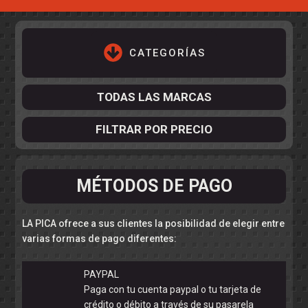
CATEGORÍAS
TODAS LAS MARCAS
FILTRAR POR PRECIO
ACCESORIOS DE CHASIS
MÉTODOS DE PAGO
KIT COMPLETO
DESPIECE
COCKPIT Y PILOTOS
CARROCERÍAS
ACCESORIOS DE CARROCERÍ
LA PICA ofrece a sus clientes la posibilidad de elegir entre
PISTAS
ELECTRÓNICA
CIRCUITOS
ACCESORIOS
varias formas de pago diferentes:
CALCAS
PAYPAL
Paga con tu cuenta paypal o tu tarjeta de
TURISMOS
crédito o débito a través de su pasarela
RALLY
RAID
OTROS