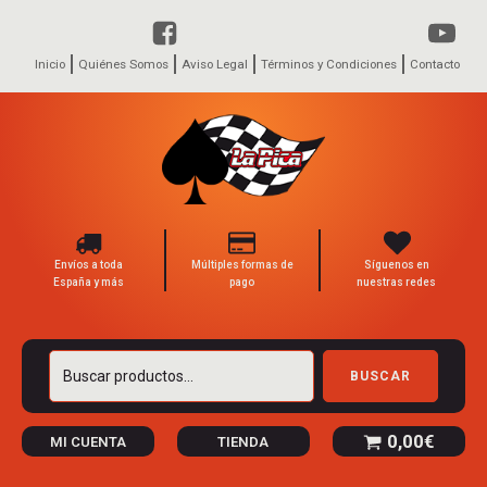
Inicio
Quiénes Somos
Aviso Legal
Términos y Condiciones
Contacto
Envíos a toda
Múltiples formas de
Síguenos en
España y más
pago
nuestras redes
Buscar
BUSCAR
por:
0,00
€
MI CUENTA
TIENDA