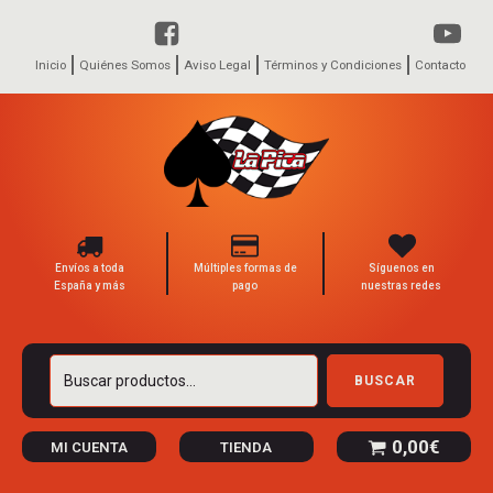
Inicio
Quiénes Somos
Aviso Legal
Términos y Condiciones
Contacto
Envíos a toda
Múltiples formas de
Síguenos en
España y más
pago
nuestras redes
Buscar
BUSCAR
por:
0,00
€
MI CUENTA
TIENDA