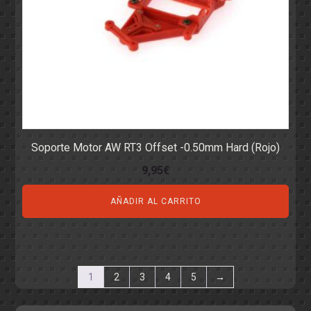
Soporte Motor AW RT3 Offset -0.50mm Hard (Rojo)
9,95
€
AÑADIR AL CARRITO
1
2
3
4
5
→