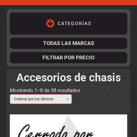
CATEGORÍAS
TODAS LAS MARCAS
FILTRAR POR PRECIO
Accesorios de chasis
ACCESORIOS DE CHASIS
KIT COMPLETO
DESPIECE
COCKPIT Y PILOTOS
CARROCERÍAS
Ordenado
Mostrando 1–8 de 38 resultados
ACCESORIOS DE CARROCERÍ
por
PISTAS
ELECTRÓNICA
CIRCUITOS
ACCESORIOS
los
CALCAS
últimos
TURISMOS
RALLY
RAID
OTROS