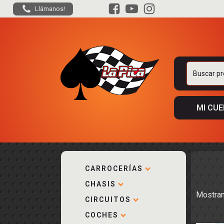
Llámanos!
Buscar
por:
MI CU
CARROCERÍAS
CHASIS
ACCESORIOS
Mostran
KIT COMPLE
DESPIECE
COCKPIT Y P
CIRCUITOS
CARROCERÍA
ACCESORIOS
COCHES
PISTAS
ELECTRÓNIC
CIRCUITOS
ACCESORIOS