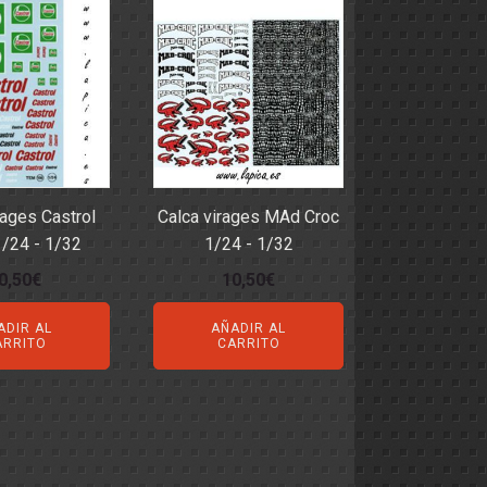
rages Castrol
Calca virages MAd Croc
/24 - 1/32
1/24 - 1/32
0,50
€
10,50
€
ADIR AL
AÑADIR AL
ARRITO
CARRITO