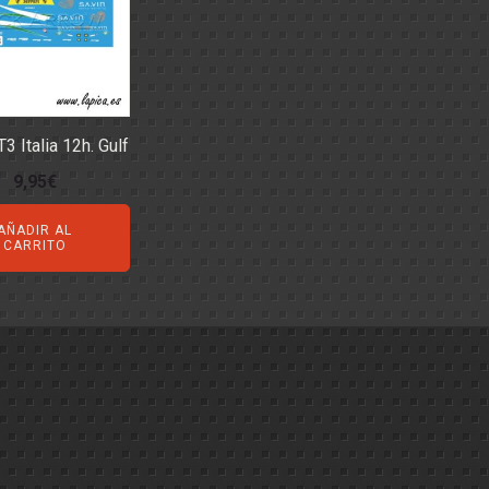
OS - SOPORTES
 RODAMIENTOS
RMINALES
3 Italia 12h. Gulf
9,95
€
AÑADIR AL
CARRITO