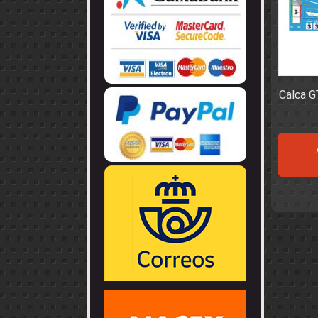
LLANTAS
GUIA - BRAZ
EJES
CORONAS
COJINETES -
CABLES - TE
Calca GT