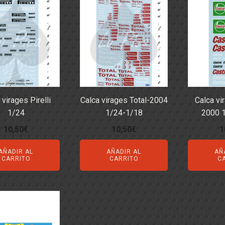
últimos
NCO
:24
TO
:24
 1:24
NTAS
- ACCESORIOS
S
DITIVOS
 virages Pirelli
Calca virages Total-2004
Calca vi
1/24
1/24-1/18
2000 1
10,50
€
10,50
€
1
AÑADIR AL
AÑADIR AL
AÑ
CARRITO
CARRITO
C
- ARANDELAS
 SEPARADORES
ORREAS
SUSPENSIONES