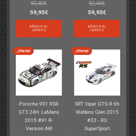
82,40
€
82,40
€
El
El
El
El
59,95
€
59,95
€
precio
precio
precio
precio
AÑADIR AL
AÑADIR AL
original
actual
original
actual
CARRITO
CARRITO
era:
es:
era:
es:
82,40€.
59,95€.
82,40€.
59,95€.
¡Oferta!
¡Oferta!
Porsche 991 RSR
SRT Viper GTS-R 6h
GT3 24H. LeMans
Watkins Glen 2015
2015 #91 R-
#33 - RS
Version AW
SuperSport