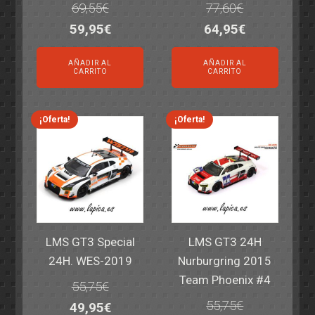
69,55
€
77,60
€
El
El
El
El
59,95
€
64,95
€
precio
precio
precio
precio
AÑADIR AL
AÑADIR AL
original
actual
original
actual
CARRITO
CARRITO
era:
es:
era:
es:
69,55€.
59,95€.
77,60€.
64,95€.
¡Oferta!
¡Oferta!
LMS GT3 Special
LMS GT3 24H
24H. WES-2019
Nurburgring 2015
Team Phoenix #4
55,75
€
55,75
€
El
El
49,95
€