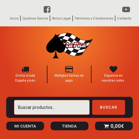
Inicio
Quiénes Somos
Aviso Legal
Términos y Condiciones
Contacto
Envíos a toda
Múltiples formas de
Síguenos en
España y más
pago
nuestras redes
Buscar
BUSCAR
por:
0,00
€
MI CUENTA
TIENDA