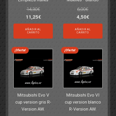
14,30
€
6,00
€
El
El
El
El
11,25
€
4,50
€
precio
precio
precio
precio
AÑADIR AL
AÑADIR AL
original
actual
original
actual
CARRITO
CARRITO
era:
es:
era:
es:
14,30€.
11,25€.
6,00€.
4,50€.
¡Oferta!
¡Oferta!
Mitsubishi Evo V
Mitsubishi Evo VI
cup version gris R-
cup version blanco
Version AW.
R-Version AW.