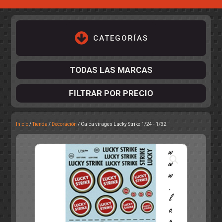
CATEGORÍAS
TODAS LAS MARCAS
FILTRAR POR PRECIO
Inicio
/
Tienda
/
Decoración
/ Calca virages Lucky Strike 1/24 - 1/32
ACCESORIOS DE CHASIS
KIT COMPLETO
DESPIECE
COCKPIT Y PILOTOS
CARROCERÍAS
ACCESORIOS DE CARROCERÍ
PISTAS
ELECTRÓNICA
CIRCUITOS
ACCESORIOS
CALCAS
TURISMOS
RALLY
RAID
OTROS