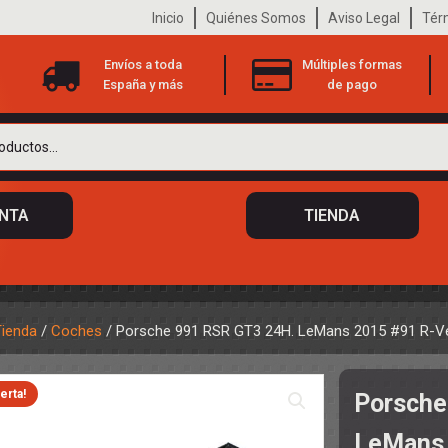
Inicio
Quiénes Somos
Aviso Legal
Tér
Envíos a toda
Múltiples formas
España y más
de pago
ENTA
TIENDA
Tienda
/
Coches
/ Porsche 991 RSR GT3 24H. LeMans 2015 #91 R-V
 DE CHASIS
TO
erta!
Porsche
ILOTOS
S
 DE CARROCERÍAS
LeMans 
A