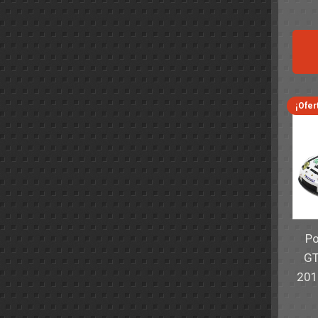
¡Ofer
Po
GT
201