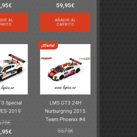
El
El
El
,95
€
59,95
€
ecio
precio
precio
precio
DIR AL
AÑADIR AL
iginal
actual
original
actual
RRITO
CARRITO
a:
es:
era:
es:
,40€.
59,95€.
82,40€.
59,95€.
¡Oferta!
3 Special
LMS GT3 24H
WES-2019
Nurburgring 2015
Team Phoenix #4
,75
€
55,75
€
El
,95
€