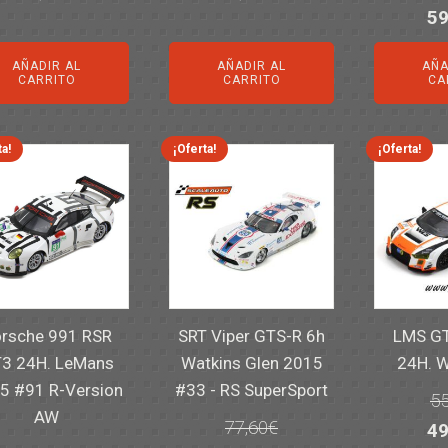
El
59
precio
precio
precio
precio
pr
original
actual
original
actual
AÑADIR AL
AÑADIR AL
AÑA
or
era:
es:
era:
es:
CARRITO
CARRITO
CA
er
14,30€.
11,25€.
6,00€.
4,50€.
82
ta!
¡Oferta!
¡Oferta!
rsche 991 RSR
SRT Viper GTS-R 6h
LMS GT
3 24H. LeMans
Watkins Glen 2015
24H. 
5 #91 R-Version
#33 - RS SuperSport
55
AW
77,60
€
El
49