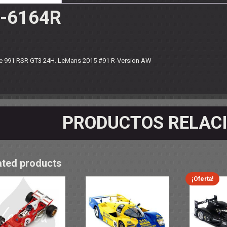
OS - SOPORTES
-6164R
 RODAMIENTOS
RMINALES
e 991 RSR GT3 24H. LeMans 2015 #91 R-Version AW
PRODUCTOS RELAC
ated products
¡Oferta!