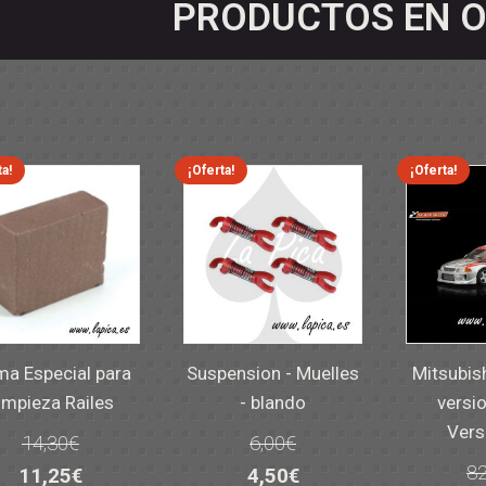
PRODUCTOS EN O
ta!
¡Oferta!
¡Oferta!
a Especial para
Suspension - Muelles
Mitsubis
impieza Railes
- blando
versio
Vers
14,30
€
6,00
€
82
El
El
El
El
11,25
€
4,50
€