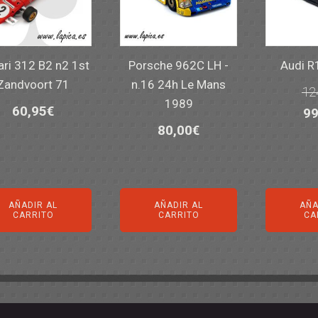
ari 312 B2 n2 1st
Porsche 962C LH -
Audi R
Zandvoort 71
n.16 24h Le Mans
12
1989
60,95
€
El
99
80,00
€
pr
or
er
12
AÑADIR AL
AÑADIR AL
AÑA
CARRITO
CARRITO
CA