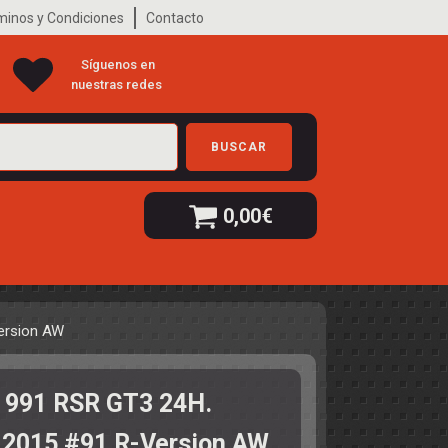
minos y Condiciones
Contacto
Síguenos en
nuestras redes
BUSCAR
0,00
€
ersion AW
 991 RSR GT3 24H.
2015 #91 R-Version AW