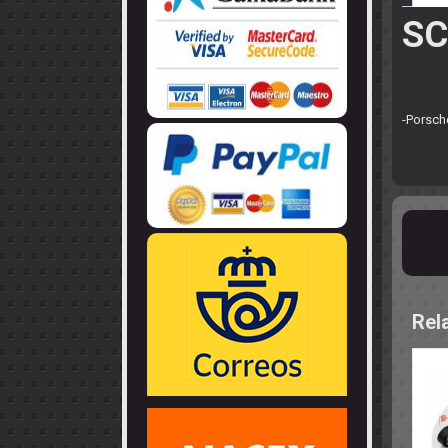
LLANTAS
GUIA - BRAZ
EJES
SC
CORONAS
COJINETES -
CABLES - TE
-Porsch
Rel