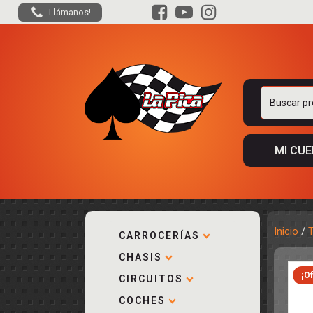
Llámanos!
Buscar
por:
MI CU
Inicio
/
CARROCERÍAS
CHASIS
ACCESORIOS
KIT COMPLE
DESPIECE
¡Of
COCKPIT Y P
CIRCUITOS
CARROCERÍA
ACCESORIOS
COCHES
PISTAS
ELECTRÓNIC
CIRCUITOS
ACCESORIOS