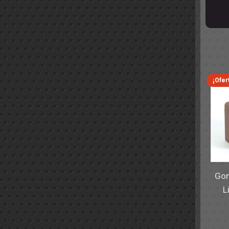
¡Ofer
Gom
L