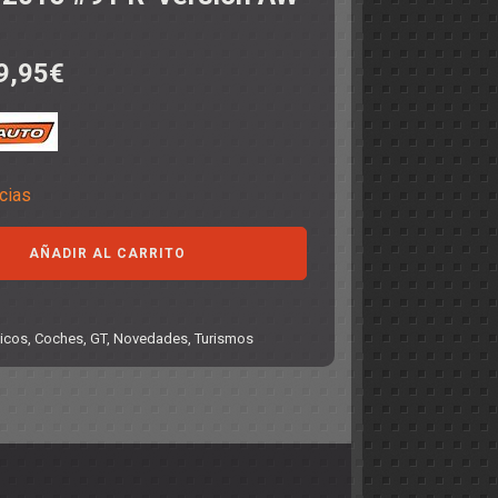
9,95
€
cias
AÑADIR AL CARRITO
icos
,
Coches
,
GT
,
Novedades
,
Turismos