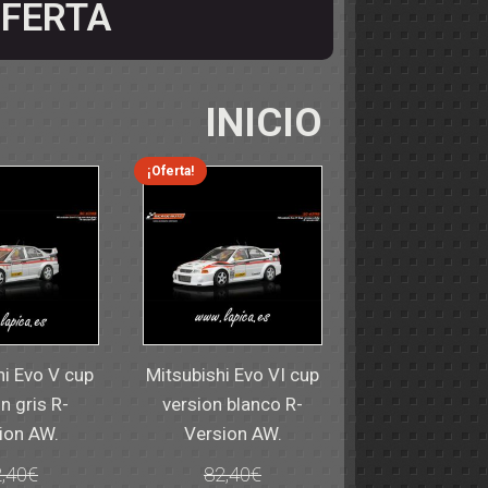
FERTA
INICIO
¡Oferta!
hi Evo V cup
Mitsubishi Evo VI cup
n gris R-
version blanco R-
ion AW.
Version AW.
,40
€
82,40
€