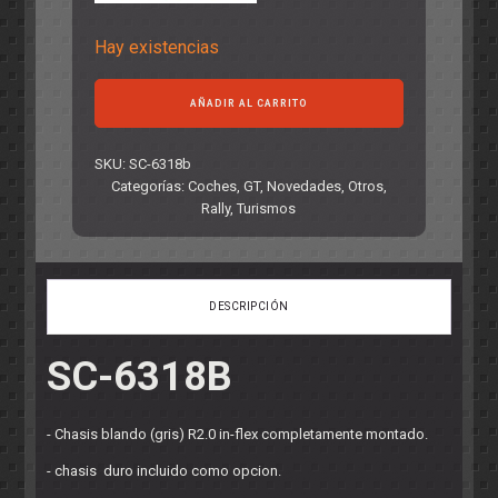
original
actual
Hay existencias
era:
es:
82,40€.
59,95€.
Mitsubishi
AÑADIR AL CARRITO
Evo
V
cup
SKU:
SC-6318b
version
Categorías:
Coches
,
GT
,
Novedades
,
Otros
,
gris
Rally
,
Turismos
R-
Version
AW.
cantidad
DESCRIPCIÓN
SC-6318B
- Chasis blando (gris) R2.0 in-flex completamente montado.
- chasis duro incluido como opcion.