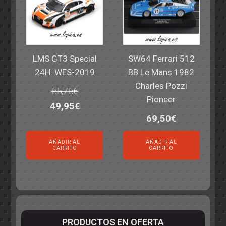
LMS GT3 Special
SW64 Ferrari 512
24H. WES-2019
BB Le Mans 1982
Charles Pozzi
55,75
€
Pioneer
El
El
49,95
€
69,50
€
precio
precio
original
actual
AÑADIR AL
AÑADIR AL
era:
es:
CARRITO
CARRITO
55,75€.
49,95€.
PRODUCTOS EN OFERTA