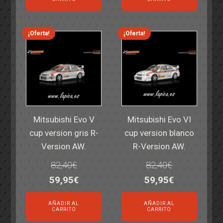
era:
es:
era:
es:
14,30€.
11,25€.
6,00€.
4,50€.
¡Oferta!
¡Oferta!
Mitsubishi Evo V
Mitsubishi Evo VI
cup version gris R-
cup version blanco
Version AW.
R-Version AW.
82,40
€
82,40
€
El
El
El
El
59,95
€
59,95
€
precio
precio
precio
precio
AÑADIR AL
AÑADIR AL
original
actual
original
actual
CARRITO
CARRITO