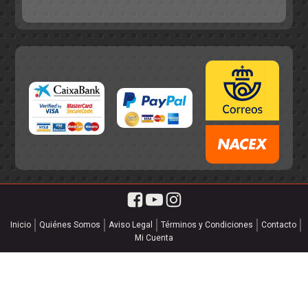
55,75€.
49,95€.
Inicio
Quiénes Somos
Aviso Legal
Términos y Condiciones
Contacto
Mi Cuenta