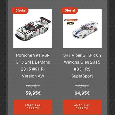
era:
es:
era:
es:
82,40€.
59,95€.
82,40€.
59,95€.
¡Oferta!
¡Oferta!
Porsche 991 RSR
SRT Viper GTS-R 6h
GT3 24H. LeMans
Watkins Glen 2015
2015 #91 R-
#33 - RS
Version AW
SuperSport
69,55
€
77,60
€
El
El
El
El
59,95
€
64,95
€
precio
precio
precio
precio
AÑADIR AL
AÑADIR AL
original
actual
original
actual
CARRITO
CARRITO