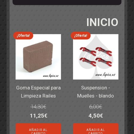
INICIO
¡Oferta!
¡Oferta!
Goma Especial para
Suspension -
Limpieza Railes
Muelles - blando
14,30
€
6,00
€
El
El
El
El
11,25
€
4,50
€
precio
precio
precio
precio
AÑADIR AL
AÑADIR AL
original
actual
original
actual
CARRITO
CARRITO