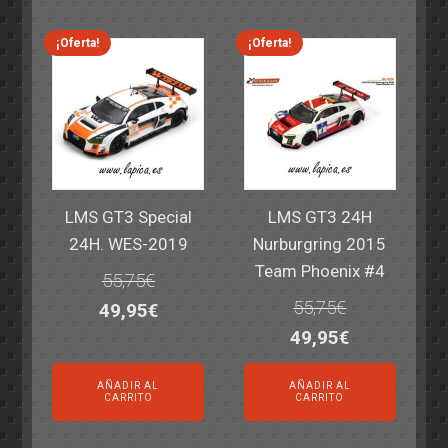
era:
es:
era:
es:
69,55€.
59,95€.
77,60€.
64,95€.
¡Oferta!
¡Oferta!
LMS GT3 Special
LMS GT3 24H
24H. WES-2019
Nurburgring 2015
Team Phoenix #4
55,75
€
55,75
€
El
El
49,95
€
El
El
49,95
€
precio
precio
precio
precio
original
actual
AÑADIR AL
AÑADIR AL
original
actual
era:
es:
CARRITO
CARRITO
era:
es:
55,75€.
49,95€.