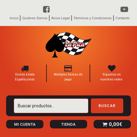
Inicio
Quiénes Somos
Aviso Legal
Términos y Condiciones
Contacto
Envíos a toda
Múltiples formas de
Síguenos en
España y más
pago
nuestras redes
Buscar
BUSCAR
por:
0,00
€
MI CUENTA
TIENDA