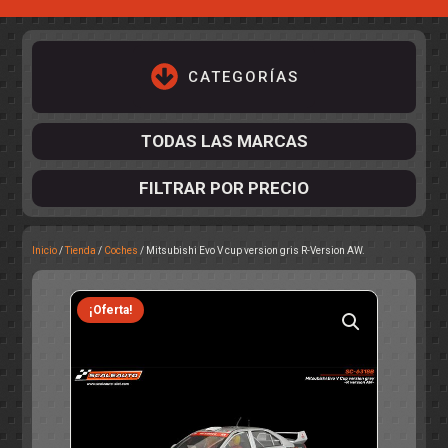
CATEGORÍAS
TODAS LAS MARCAS
FILTRAR POR PRECIO
Inicio
/
Tienda
/
Coches
/ Mitsubishi Evo V cup version gris R-Version AW.
ACCESORIOS DE CHASIS
KIT COMPLETO
DESPIECE
COCKPIT Y PILOTOS
CARROCERÍAS
ACCESORIOS DE CARROCERÍ
¡Oferta!
PISTAS
ELECTRÓNICA
CIRCUITOS
ACCESORIOS
CALCAS
TURISMOS
RALLY
RAID
OTROS