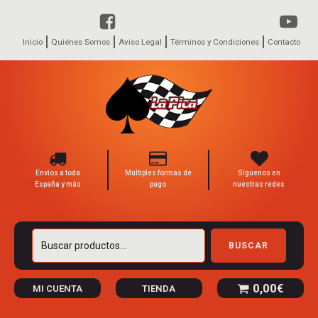
Inicio
Quiénes Somos
Aviso Legal
Términos y Condiciones
Contacto
Envíos a toda
Múltiples formas de
Síguenos en
España y más
pago
nuestras redes
Buscar
BUSCAR
por:
0,00
€
MI CUENTA
TIENDA