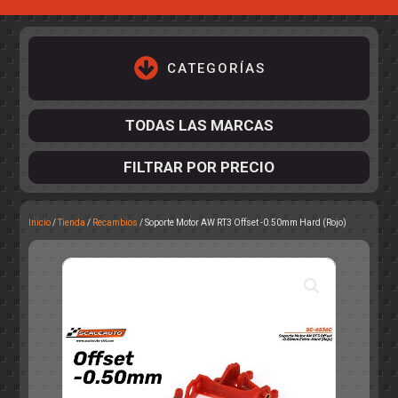
CATEGORÍAS
TODAS LAS MARCAS
FILTRAR POR PRECIO
Inicio
/
Tienda
/
Recambios
/ Soporte Motor AW RT3 Offset -0.50mm Hard (Rojo)
ACCESORIOS DE CHASIS
KIT COMPLETO
DESPIECE
COCKPIT Y PILOTOS
CARROCERÍAS
ACCESORIOS DE CARROCERÍ
PISTAS
ELECTRÓNICA
CIRCUITOS
ACCESORIOS
CALCAS
TURISMOS
RALLY
RAID
OTROS