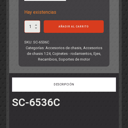
Hay existencias
Soporte
AÑADIR AL CARRITO
Motor
AW
RT3
SKU:
SC-6536C
Offset
Categorías:
Accesorios de chasis
,
Accesorios
-0.50mm
de chasis 1:24
,
Cojinetes - rodamientos
,
Ejes
,
Hard
Recambios
,
Soportes de motor
(Rojo)
cantidad
DESCRIPCIÓN
SC-6536C