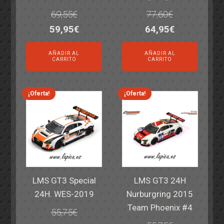
69,55
€
77,60
€
El
El
El
El
59,95
€
64,95
€
precio
precio
precio
precio
AÑADIR AL
AÑADIR AL
original
actual
original
actual
CARRITO
CARRITO
era:
es:
era:
es:
69,55€.
59,95€.
77,60€.
64,95€.
¡Oferta!
¡Oferta!
LMS GT3 Special
LMS GT3 24H
24H. WES-2019
Nurburgring 2015
Team Phoenix #4
55,75
€