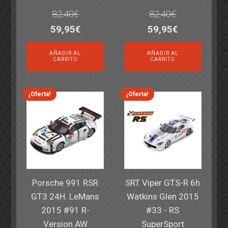
82,40
€
82,40
€
El
El
El
El
59,95
€
59,95
€
precio
precio
precio
precio
AÑADIR AL
AÑADIR AL
original
actual
original
actual
CARRITO
CARRITO
era:
es:
era:
es:
82,40€.
59,95€.
82,40€.
59,95€.
¡Oferta!
¡Oferta!
Porsche 991 RSR
SRT Viper GTS-R 6h
GT3 24H. LeMans
Watkins Glen 2015
2015 #91 R-
#33 - RS
Version AW
SuperSport