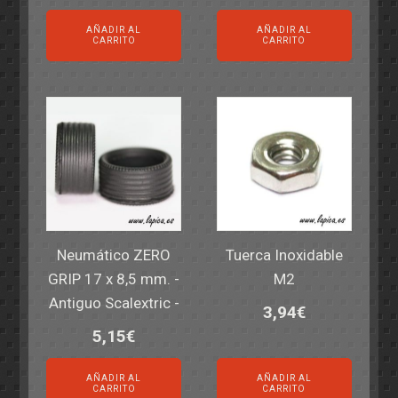
AÑADIR AL
AÑADIR AL
CARRITO
CARRITO
Neumático ZERO
Tuerca Inoxidable
GRIP 17 x 8,5 mm. -
M2
Antiguo Scalextric -
3,94
€
5,15
€
AÑADIR AL
AÑADIR AL
CARRITO
CARRITO