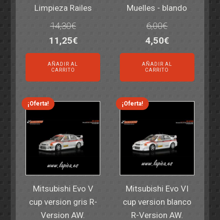
Limpieza Railes
Muelles - blando
14,30
€
6,00
€
El
El
El
El
11,25
€
4,50
€
precio
precio
precio
precio
AÑADIR AL
AÑADIR AL
original
actual
original
actual
CARRITO
CARRITO
era:
es:
era:
es:
14,30€.
11,25€.
6,00€.
4,50€.
¡Oferta!
¡Oferta!
Mitsubishi Evo V
Mitsubishi Evo VI
cup version gris R-
cup version blanco
Version AW.
R-Version AW.