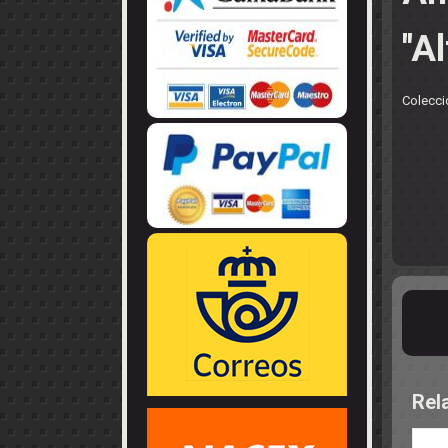
LLANTAS
GUIA - BRAZ
EJES
CORONAS
COJINETES -
"A
CABLES - TE
Colecci
Rel