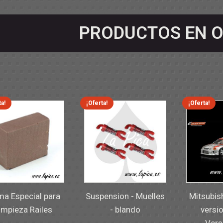
PRODUCTOS EN O
ta!
¡Oferta!
¡Oferta!
a Especial para
Suspension - Muelles
Mitsubis
impieza Railes
- blando
versio
Vers