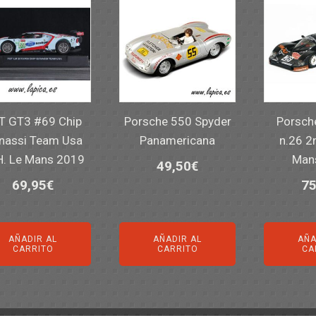
T GT3 #69 Chip
Porsche 550 Spyder
Porsch
nassi Team Usa
Panamericana
n.26 2
. Le Mans 2019
Man
49,50
€
69,95
€
75
AÑADIR AL
AÑADIR AL
AÑA
CARRITO
CARRITO
CA