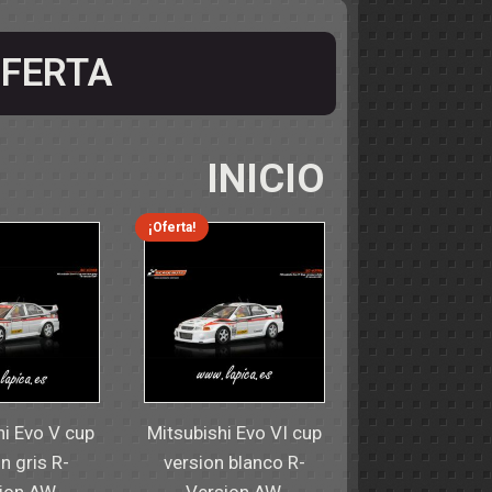
FERTA
INICIO
¡Oferta!
hi Evo V cup
Mitsubishi Evo VI cup
n gris R-
version blanco R-
ion AW.
Version AW.