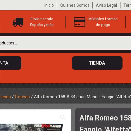
Inicio
Quiénes Somos
Aviso Legal
Tér
Envíos a toda
Múltiples formas
España y más
de pago
ENTA
TIENDA
Tienda
/
Coches
/ Alfa Romeo 158 # 34 Juan Manuel Fangio "Alfetta
 DE CHASIS
TO
Alfa Romeo 158
ILOTOS
S
 DE CARROCERÍAS
Fangio "Alfetta
A