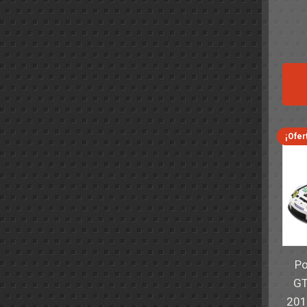
¡Ofer
Po
GT
201