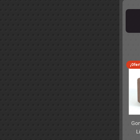
¡Ofer
Gom
L