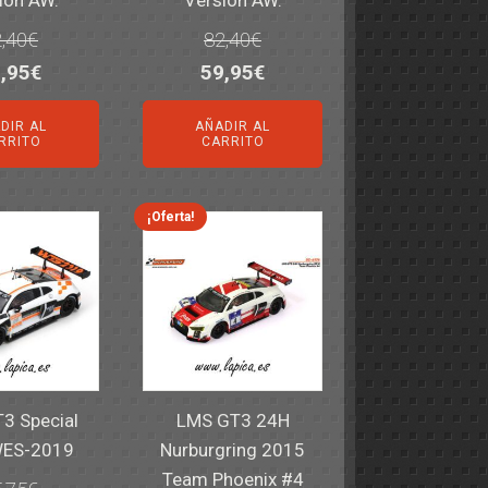
,40
€
82,40
€
El
El
El
,95
€
59,95
€
ecio
precio
precio
precio
DIR AL
AÑADIR AL
iginal
actual
original
actual
RRITO
CARRITO
a:
es:
era:
es:
,40€.
59,95€.
82,40€.
59,95€.
¡Oferta!
3 Special
LMS GT3 24H
WES-2019
Nurburgring 2015
Team Phoenix #4