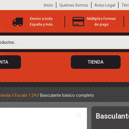
Inicio
Quiénes Somos
Aviso Legal
Tér
Envíos a toda
Múltiples formas
España y más
de pago
ENTA
TIENDA
Tienda
/
Escala 1:24
/ Basculante básico completo
 DE CHASIS
TO
Basculant
ILOTOS
S
 DE CARROCERÍAS
A