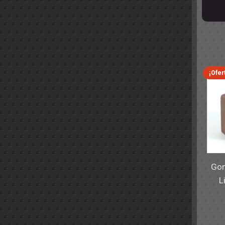
¡Ofer
Gom
L