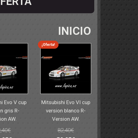
FERTA
INICIO
¡Oferta!
hi Evo V cup
Mitsubishi Evo VI cup
n gris R-
version blanco R-
ion AW.
Version AW.
,40
€
82,40
€