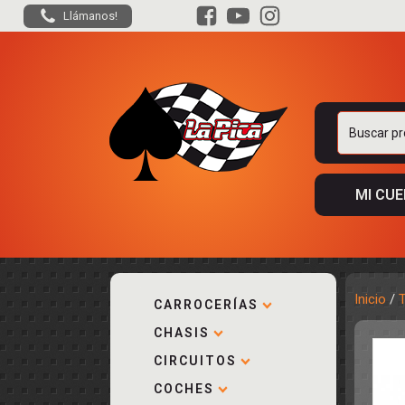
Llámanos!
Buscar
por:
MI CU
Inicio
/
CARROCERÍAS
CHASIS
ACCESORIOS
KIT COMPLE
DESPIECE
COCKPIT Y P
CIRCUITOS
CARROCERÍA
ACCESORIOS
COCHES
PISTAS
ELECTRÓNIC
CIRCUITOS
ACCESORIOS