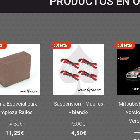
PRODUCTOS EN O
ta!
¡Oferta!
¡Oferta!
a Especial para
Suspension - Muelles
Mitsubis
impieza Railes
- blando
versio
Vers
14,30
€
6,00
€
82
El
El
El
El
11,25
€
4,50
€