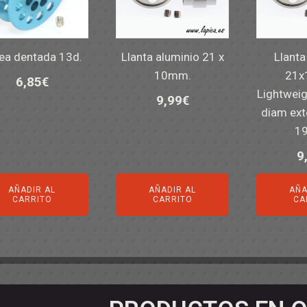
ea dentada 13d.
Llanta aluminio 21 x
Llanta
10mm.
21x
6,85
€
Lightwei
9,99
€
diam exte
1
9
AÑADIR AL
AÑADIR AL
AÑA
CARRITO
CARRITO
CA