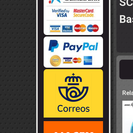
SC
LLANTAS
GUIA - BRAZ
EJES
CORONAS
COJINETES -
CABLES - TE
Ba
Rel