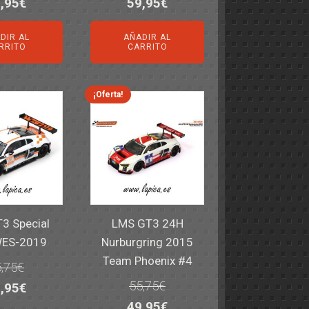
El
El
El
,95
€
59,95
€
ecio
precio
precio
precio
DIR AL
AÑADIR AL
iginal
actual
original
actual
RRITO
CARRITO
a:
es:
era:
es:
,40€.
59,95€.
82,40€.
59,95€.
¡Oferta!
3 Special
LMS GT3 24H
WES-2019
Nurburgring 2015
Team Phoenix #4
,75
€
55,75
€
El
,95
€
El
El
49,95
€
ecio
precio