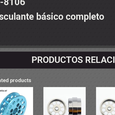
-8106
OS - SOPORTES
 RODAMIENTOS
RMINALES
sculante básico completo
PRODUCTOS RELAC
ated products