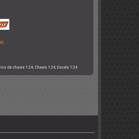
as
ios de chasis 1:24
,
Chasis 1:24
,
Escala 1:24