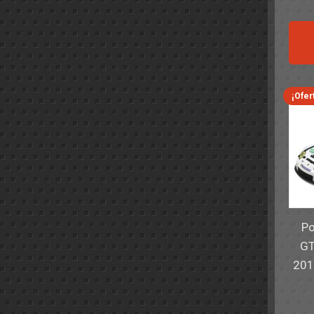
¡Ofer
Po
GT
201