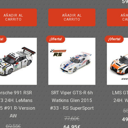
El
59
precio
precio
precio
precio
pr
original
actual
original
actual
AÑADIR AL
AÑADIR AL
AÑA
or
era:
es:
era:
es:
CARRITO
CARRITO
CA
er
14,30€.
11,25€.
6,00€.
4,50€.
82
ta!
¡Oferta!
¡Oferta!
rsche 991 RSR
SRT Viper GTS-R 6h
LMS GT
3 24H. LeMans
Watkins Glen 2015
24H. 
5 #91 R-Version
#33 - RS SuperSport
55
AW
77,60
€
El
49
69,55
€
El
El
64,95
€
pr