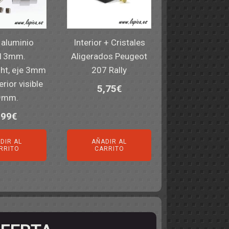
 aluminio
Interior + Cristales
13mm.
Aligerados Peugeot
ght, eje 3mm
207 Rally
rior visible
5,75
€
9mm.
,99
€
DIR AL
AÑADIR AL
RRITO
CARRITO