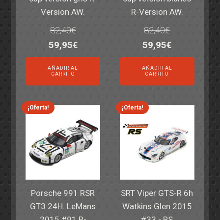
Version AW.
R-Version AW.
82,40
€
82,40
€
El
El
El
El
59,95
€
59,95
€
precio
precio
precio
precio
AÑADIR AL
AÑADIR AL
original
actual
original
actual
CARRITO
CARRITO
era:
es:
era:
es:
82,40€.
59,95€.
82,40€.
59,95€.
¡Oferta!
¡Oferta!
Porsche 991 RSR
SRT Viper GTS-R 6h
GT3 24H. LeMans
Watkins Glen 2015
2015 #91 R-
#33 - RS