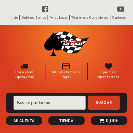
Inicio
Quiénes Somos
Aviso Legal
Términos y Condiciones
Contacto
Envíos a toda
Múltiples formas de
Síguenos en
España y más
pago
nuestras redes
Buscar
BUSCAR
por:
0,00
€
MI CUENTA
TIENDA