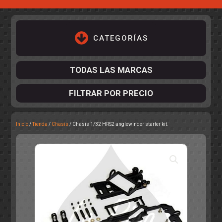
CATEGORÍAS
TODAS LAS MARCAS
FILTRAR POR PRECIO
Inicio
/
Tienda
/
Chasis
/ Chasis 1/32 HRS2 anglewinder starter kit.
ACCESORIOS DE CHASIS
KIT COMPLETO
DESPIECE
COCKPIT Y PILOTOS
CARROCERÍAS
ACCESORIOS DE CARROCERÍ
PISTAS
ELECTRÓNICA
CIRCUITOS
ACCESORIOS
CALCAS
TURISMOS
RALLY
RAID
OTROS