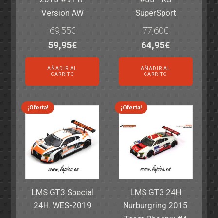
Version AW
SuperSport
69,55
€
77,60
€
El
El
El
El
59,95
€
64,95
€
precio
precio
precio
precio
AÑADIR AL
AÑADIR AL
original
actual
original
actual
CARRITO
CARRITO
era:
es:
era:
es:
69,55€.
59,95€.
77,60€.
64,95€.
¡Oferta!
¡Oferta!
LMS GT3 Special
LMS GT3 24H
24H. WES-2019
Nurburgring 2015