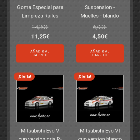
Goma Especial para
Suspension -
Limpieza Railes
Muelles - blando
14,30
€
6,00
€
El
El
El
El
11,25
€
4,50
€
precio
precio
precio
precio
AÑADIR AL
AÑADIR AL
original
actual
original
actual
CARRITO
CARRITO
era:
es:
era:
es:
14,30€.
11,25€.
6,00€.
4,50€.
¡Oferta!
¡Oferta!
Mitsubishi Evo V
Mitsubishi Evo VI
cup version gris R-
cup version blanco