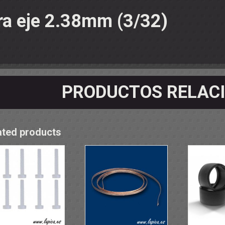
OS - SOPORTES
ra eje 2.38mm (3/32)
 RODAMIENTOS
RMINALES
PRODUCTOS RELAC
ated products