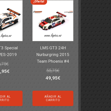
¡Oferta!
3 Special
LMS GT3 24H
WES-2019
Nurburgring 2015
Team Phoenix #4
,75
€
55,75
€
El
,95
€
El
El
49,95
€
ecio
precio
precio
precio
iginal
actual
original
actual
a:
es:
DIR AL
AÑADIR AL
era:
es:
,75€.
49,95€.
RRITO
CARRITO
55,75€.
49,95€.