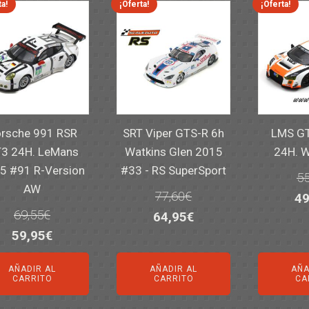
ta!
¡Oferta!
¡Oferta!
rsche 991 RSR
SRT Viper GTS-R 6h
LMS GT
3 24H. LeMans
Watkins Glen 2015
24H. 
5 #91 R-Version
#33 - RS SuperSport
55
AW
77,60
€
El
49
69,55
€
El
El
64,95
€
pr
El
El
59,95
€
precio
precio
or
precio
precio
original
actual
er
AÑADIR AL
AÑADIR AL
AÑA
original
actual
era:
es:
55
CARRITO
CARRITO
CA
era:
es:
77,60€.
64,95€.