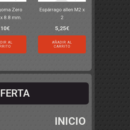
goma Zero
Espárrago allen M2 x
 x 8.8 mm.
2
,10
€
5,25
€
DIR AL
AÑADIR AL
RRITO
CARRITO
FERTA
INICIO