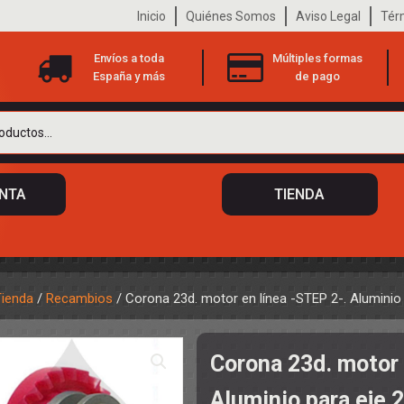
Inicio
Quiénes Somos
Aviso Legal
Tér
Envíos a toda
Múltiples formas
España y más
de pago
ENTA
TIENDA
Tienda
/
Recambios
/ Corona 23d. motor en línea -STEP 2-. Aluminio
 DE CHASIS
TO
Corona 23d. motor 
ILOTOS
S
 DE CARROCERÍAS
Aluminio para eje 
A