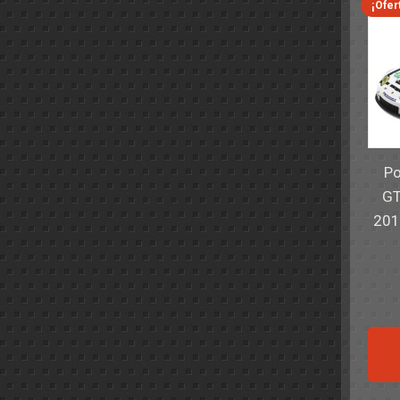
¡Ofer
Po
GT
201