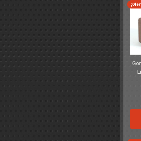
¡Ofer
Gom
L