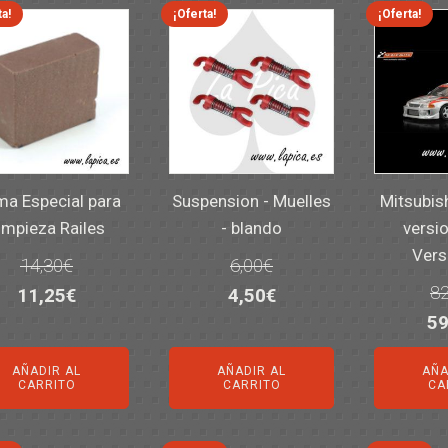
ta!
¡Oferta!
¡Oferta!
a Especial para
Suspension - Muelles
Mitsubis
impieza Railes
- blando
versio
Vers
14,30
€
6,00
€
82
El
El
El
El
11,25
€
4,50
€
El
59
precio
precio
precio
precio
pr
original
actual
original
actual
AÑADIR AL
AÑADIR AL
AÑA
or
era:
es:
era:
es:
CARRITO
CARRITO
CA
er
14,30€.
11,25€.
6,00€.
4,50€.
82