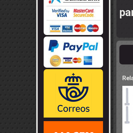
LLANTAS
GUIA - BRAZ
EJES
CORONAS
pa
COJINETES -
CABLES - TE
Rel