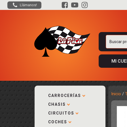
Llámanos!
Buscar
por:
MI CU
Inicio
/
CARROCERÍAS
CHASIS
ACCESORIOS
KIT COMPLE
DESPIECE
COCKPIT Y P
CIRCUITOS
CARROCERÍA
ACCESORIOS
COCHES
PISTAS
ELECTRÓNIC
CIRCUITOS
ACCESORIOS