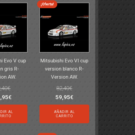
¡Oferta!
hi Evo V cup
Mitsubishi Evo VI cup
n gris R-
version blanco R-
ion AW.
Version AW.
,40
€
82,40
€
El
El
El
,95
€
59,95
€
ecio
precio
precio
precio
DIR AL
AÑADIR AL
iginal
actual
original
actual
RRITO
CARRITO
a:
es:
era:
es:
,40€.
59,95€.
82,40€.
59,95€.