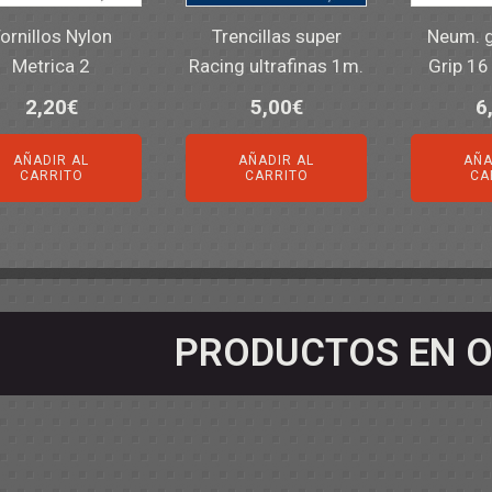
ornillos Nylon
Trencillas super
Neum. 
Metrica 2
Racing ultrafinas 1m.
Grip 16
2,20
€
5,00
€
6
AÑADIR AL
AÑADIR AL
AÑA
CARRITO
CARRITO
CA
PRODUCTOS EN O