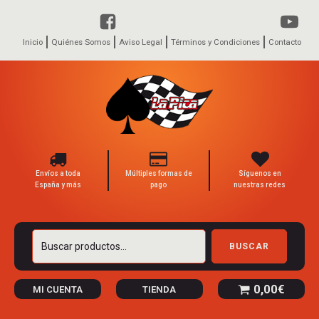
Inicio
Quiénes Somos
Aviso Legal
Términos y Condiciones
Contacto
Envíos a toda
Múltiples formas de
Síguenos en
España y más
pago
nuestras redes
Buscar
BUSCAR
por:
0,00
€
MI CUENTA
TIENDA