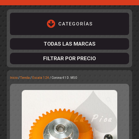
CATEGORÍAS
TODAS LAS MARCAS
FILTRAR POR PRECIO
Inicio
/
Tienda
/
Escala 1:24
/ Corona 41 D. M50
ACCESORIOS DE CHASIS
KIT COMPLETO
DESPIECE
COCKPIT Y PILOTOS
CARROCERÍAS
ACCESORIOS DE CARROCERÍ
PISTAS
ELECTRÓNICA
CIRCUITOS
ACCESORIOS
CALCAS
TURISMOS
RALLY
RAID
OTROS