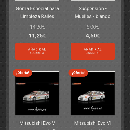
Goma Especial para
Suspension -
Limpieza Railes
Muelles - blando
14,30
€
6,00
€
El
El
El
El
11,25
€
4,50
€
precio
precio
precio
precio
AÑADIR AL
AÑADIR AL
original
actual
original
actual
CARRITO
CARRITO
era:
es:
era:
es:
14,30€.
11,25€.
6,00€.
4,50€.
¡Oferta!
¡Oferta!
Mitsubishi Evo V
Mitsubishi Evo VI