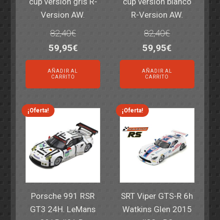
cup version gris R-
cup version blanco
Version AW.
R-Version AW.
82,40
€
82,40
€
El
El
El
El
59,95
€
59,95
€
precio
precio
precio
precio
AÑADIR AL
AÑADIR AL
original
actual
original
actual
CARRITO
CARRITO
era:
es:
era:
es:
82,40€.
59,95€.
82,40€.
59,95€.
¡Oferta!
¡Oferta!
Porsche 991 RSR
SRT Viper GTS-R 6h
GT3 24H. LeMans
Watkins Glen 2015