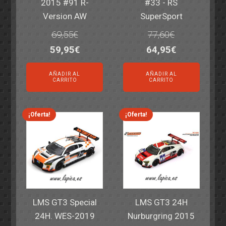
2015 #91 R-
#33 - RS
Version AW
SuperSport
69,55
€
77,60
€
El
El
El
El
59,95
€
64,95
€
precio
precio
precio
precio
AÑADIR AL
AÑADIR AL
original
actual
original
actual
CARRITO
CARRITO
era:
es:
era:
es:
69,55€.
59,95€.
77,60€.
64,95€.
¡Oferta!
¡Oferta!
LMS GT3 Special
LMS GT3 24H
24H. WES-2019
Nurburgring 2015