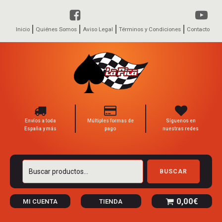
Inicio
Quiénes Somos
Aviso Legal
Términos y Condiciones
Contacto
Envíos a toda
Múltiples formas de
Síguenos en
España y más
pago
nuestras redes
Buscar
BUSCAR
por:
0,00
€
MI CUENTA
TIENDA