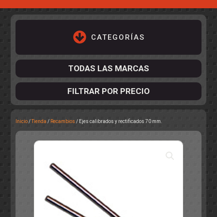
CATEGORÍAS
TODAS LAS MARCAS
FILTRAR POR PRECIO
Inicio
/
Tienda
/
Recambios
/ Ejes calibrados y rectificados 70 mm.
ACCESORIOS DE CHASIS
KIT COMPLETO
DESPIECE
COCKPIT Y PILOTOS
CARROCERÍAS
ACCESORIOS DE CARROCERÍ
PISTAS
ELECTRÓNICA
CIRCUITOS
ACCESORIOS
CALCAS
TURISMOS
RALLY
RAID
OTROS