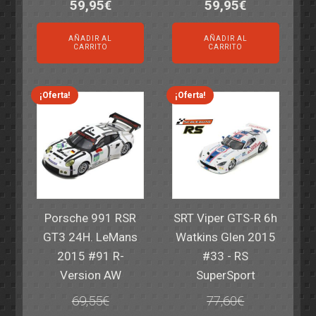
El
El
El
El
59,95
€
59,95
€
precio
precio
precio
precio
AÑADIR AL
AÑADIR AL
original
actual
original
actual
CARRITO
CARRITO
era:
es:
era:
es:
82,40€.
59,95€.
82,40€.
59,95€.
¡Oferta!
¡Oferta!
Porsche 991 RSR
SRT Viper GTS-R 6h
GT3 24H. LeMans
Watkins Glen 2015
2015 #91 R-
#33 - RS
Version AW
SuperSport
69,55
€
77,60
€