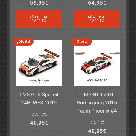
El
El
El
El
59,95
€
64,95
€
precio
precio
precio
precio
AÑADIR AL
AÑADIR AL
original
actual
original
actual
CARRITO
CARRITO
era:
es:
era:
es:
69,55€.
59,95€.
77,60€.
64,95€.
¡Oferta!
¡Oferta!
LMS GT3 Special
LMS GT3 24H
24H. WES-2019
Nurburgring 2015
Team Phoenix #4
55,75
€
55,75
€
El
El
49,95
€
El
El
49,95
€
precio
precio