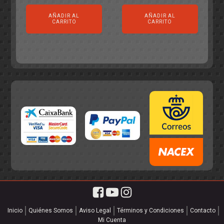
precio
precio
original
actual
AÑADIR AL
AÑADIR AL
original
actual
era:
es:
CARRITO
CARRITO
era:
es:
55,75€.
49,95€.
55,75€.
49,95€.
Inicio
Quiénes Somos
Aviso Legal
Términos y Condiciones
Contacto
Mi Cuenta