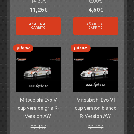
14,30
€
6,00
€
El
El
El
El
11,25
€
4,50
€
precio
precio
precio
precio
AÑADIR AL
AÑADIR AL
original
actual
original
actual
CARRITO
CARRITO
era:
es:
era:
es:
14,30€.
11,25€.
6,00€.
4,50€.
¡Oferta!
¡Oferta!
Mitsubishi Evo V
Mitsubishi Evo VI
cup version gris R-
cup version blanco
Version AW.
R-Version AW.
82,40
€
82,40
€