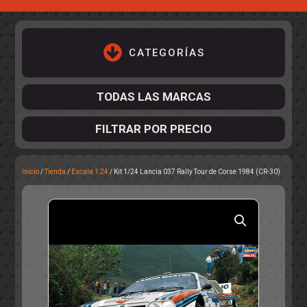
CATEGORÍAS
TODAS LAS MARCAS
FILTRAR POR PRECIO
Inicio
/
Tienda
/
Escala 1:24
/ Kit 1/24 Lancia 037 Rally Tour de Corse 1984 (CR-30)
ACCESORIOS DE CHASIS
KIT COMPLETO
DESPIECE
COCKPIT Y PILOTOS
CARROCERÍAS
ACCESORIOS DE CARROCERÍ
PISTAS
ELECTRÓNICA
CIRCUITOS
ACCESORIOS
CALCAS
TURISMOS
RALLY
RAID
OTROS