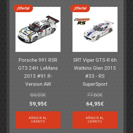
82,40€.
59,95€.
82,40€.
59,95€.
¡Oferta!
¡Oferta!
Porsche 991 RSR
SRT Viper GTS-R 6h
GT3 24H. LeMans
Watkins Glen 2015
2015 #91 R-
#33 - RS
Version AW
SuperSport
69,55
€
77,60
€
El
El
El
El
59,95
€
64,95
€
precio
precio
precio
precio
AÑADIR AL
AÑADIR AL
original
actual
original
actual
CARRITO
CARRITO
era:
es:
era:
es: