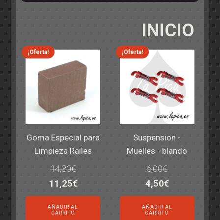
INICIO
¡Oferta!
¡Oferta!
Goma Especial para
Suspension -
Limpieza Railes
Muelles - blando
14,30
€
6,00
€
El
El
El
El
11,25
€
4,50
€
precio
precio
precio
precio
AÑADIR AL
AÑADIR AL
original
actual
original
actual
CARRITO
CARRITO