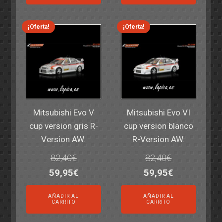
era:
es:
era:
es:
14,30€.
11,25€.
6,00€.
4,50€.
¡Oferta!
¡Oferta!
Mitsubishi Evo V
Mitsubishi Evo VI
cup version gris R-
cup version blanco
Version AW.
R-Version AW.
82,40
€
82,40
€
El
El
El
El
59,95
€
59,95
€
precio
precio
precio
precio
AÑADIR AL
AÑADIR AL
original
actual
original
actual
CARRITO
CARRITO
era:
es:
era:
es: