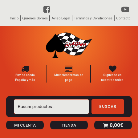
Inicio
Quiénes Somos
Aviso Legal
Términos y Condiciones
Contacto
Envíos a toda
Múltiples formas de
Síguenos en
España y más
pago
nuestras redes
Buscar
BUSCAR
por:
0,00
€
MI CUENTA
TIENDA