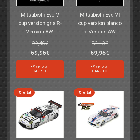
Mitsubishi Evo V
Mitsubishi Evo VI
cup version gris R-
cup version blanco
Version AW.
R-Version AW.
82,40
€
82,40
€
El
El
El
El
59,95
€
59,95
€
precio
precio
precio
precio
AÑADIR AL
AÑADIR AL
original
actual
original
actual
CARRITO
CARRITO
era:
es:
era:
es:
82,40€.
59,95€.
82,40€.
59,95€.
¡Oferta!
¡Oferta!