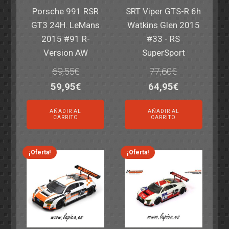
Porsche 991 RSR
SRT Viper GTS-R 6h
GT3 24H. LeMans
Watkins Glen 2015
2015 #91 R-
#33 - RS
Version AW
SuperSport
69,55
€
77,60
€
El
El
El
El
59,95
€
64,95
€
precio
precio
precio
precio
AÑADIR AL
AÑADIR AL
original
actual
original
actual
CARRITO
CARRITO
era:
es:
era:
es:
69,55€.
59,95€.
77,60€.
64,95€.
¡Oferta!
¡Oferta!