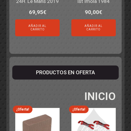
24H. Le Mans 2019
Ist Imola 1984
69,95
€
90,00
€
AÑADIR AL
AÑADIR AL
CARRITO
CARRITO
PRODUCTOS EN OFERTA
INICIO
¡Oferta!
¡Oferta!