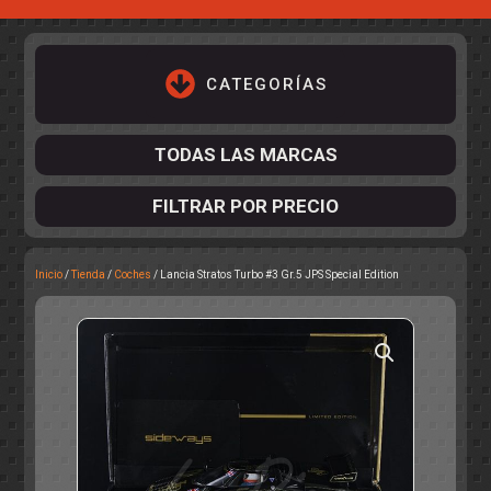
CATEGORÍAS
TODAS LAS MARCAS
FILTRAR POR PRECIO
Inicio
/
Tienda
/
Coches
/ Lancia Stratos Turbo #3 Gr.5 JPS Special Edition
ACCESORIOS DE CHASIS
KIT COMPLETO
DESPIECE
COCKPIT Y PILOTOS
CARROCERÍAS
ACCESORIOS DE CARROCERÍ
PISTAS
ELECTRÓNICA
CIRCUITOS
ACCESORIOS
CALCAS
TURISMOS
RALLY
RAID
OTROS