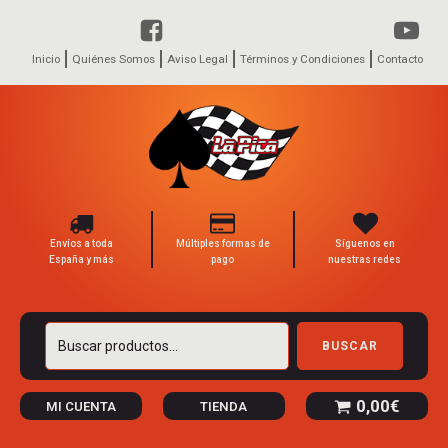
Inicio
Quiénes Somos
Aviso Legal
Términos y Condiciones
Contacto
Envíos a toda
Múltiples formas de
Síguenos en
España y más
pago
nuestras redes
Buscar
BUSCAR
por:
0,00
€
MI CUENTA
TIENDA