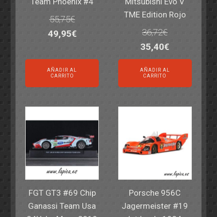
Team Phoenix #4
Mitsubishi Evo V
TME Edition Rojo
55,75
€
36,72
€
El
El
49,95
€
El
El
35,40
€
precio
precio
precio
precio
original
actual
AÑADIR AL
AÑADIR AL
original
actual
era:
es:
CARRITO
CARRITO
era:
es:
55,75€.
49,95€.
36,72€.
35,40€.
FGT GT3 #69 Chip
Porsche 956C
Ganassi Team Usa
Jagermeister #19