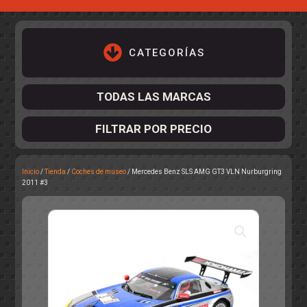
CATEGORÍAS
TODAS LAS MARCAS
FILTRAR POR PRECIO
Inicio
/
Tienda
/
Coches de museo
/ Mercedes Benz SLS AMG GT3 VLN Nurburgring
ACCESORIOS DE CHASIS
2011 #3
KIT COMPLETO
DESPIECE
COCKPIT Y PILOTOS
CARROCERÍAS
ACCESORIOS DE CARROCERÍ
PISTAS
ELECTRÓNICA
CIRCUITOS
ACCESORIOS
CALCAS
TURISMOS
RALLY
RAID
OTROS