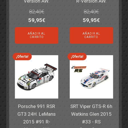
Version AW.
R-Version AW.
82,40
€
82,40
€
El
El
El
El
59,95
€
59,95
€
precio
precio
precio
precio
AÑADIR AL
AÑADIR AL
original
actual
original
actual
CARRITO
CARRITO
era:
es:
era:
es:
82,40€.
59,95€.
82,40€.
59,95€.
¡Oferta!
¡Oferta!
Porsche 991 RSR
SRT Viper GTS-R 6h
GT3 24H. LeMans
Watkins Glen 2015
2015 #91 R-
#33 - RS