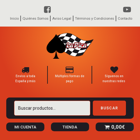
Inicio
Quiénes Somos
Aviso Legal
Términos y Condiciones
Contacto
Envíos a toda
Múltiples formas de
Síguenos en
España y más
pago
nuestras redes
Buscar
BUSCAR
por:
0,00
€
MI CUENTA
TIENDA