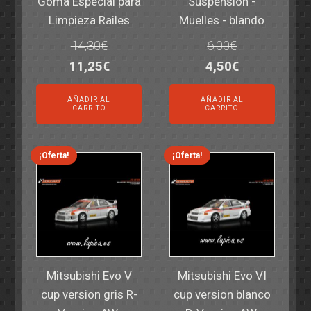
Goma Especial para
Suspension -
Limpieza Railes
Muelles - blando
14,30
€
6,00
€
El
El
El
El
11,25
€
4,50
€
precio
precio
precio
precio
AÑADIR AL
AÑADIR AL
original
actual
original
actual
CARRITO
CARRITO
era:
es:
era:
es:
14,30€.
11,25€.
6,00€.
4,50€.
¡Oferta!
¡Oferta!
Mitsubishi Evo V
Mitsubishi Evo VI
cup version gris R-
cup version blanco