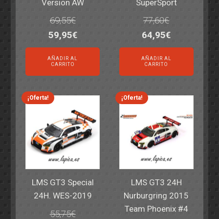
Version AW
SuperSport
69,55
€
77,60
€
El
El
El
El
59,95
€
64,95
€
precio
precio
precio
precio
AÑADIR AL
AÑADIR AL
original
actual
original
actual
CARRITO
CARRITO
era:
es:
era:
es:
69,55€.
59,95€.
77,60€.
64,95€.
¡Oferta!
¡Oferta!
LMS GT3 Special
LMS GT3 24H
24H. WES-2019
Nurburgring 2015
Team Phoenix #4
55,75
€