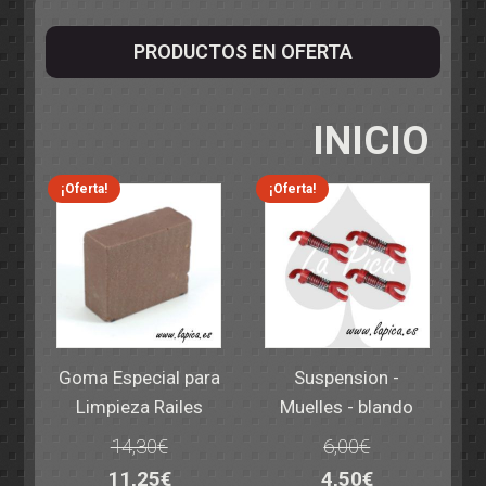
PRODUCTOS EN OFERTA
INICIO
¡Oferta!
¡Oferta!
Goma Especial para
Suspension -
Limpieza Railes
Muelles - blando
14,30
€
6,00
€
El
El
El
El
11,25
€
4,50
€