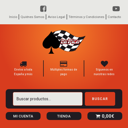
Inicio
Quiénes Somos
Aviso Legal
Términos y Condiciones
Contacto
Envíos a toda
Múltiples formas de
Síguenos en
España y más
pago
nuestras redes
Buscar
BUSCAR
por:
0,00
€
MI CUENTA
TIENDA