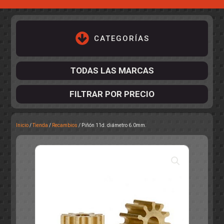
CATEGORÍAS
TODAS LAS MARCAS
FILTRAR POR PRECIO
Inicio
/
Tienda
/
Recambios
/ Piñón 11d. diámetro 6.0mm.
ACCESORIOS DE CHASIS
KIT COMPLETO
DESPIECE
COCKPIT Y PILOTOS
CARROCERÍAS
ACCESORIOS DE CARROCERÍ
PISTAS
ELECTRÓNICA
CIRCUITOS
ACCESORIOS
CALCAS
TURISMOS
RALLY
RAID
OTROS