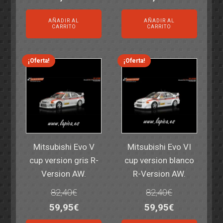
precio
precio
precio
precio
AÑADIR AL
AÑADIR AL
original
actual
original
actual
CARRITO
CARRITO
era:
es:
era:
es:
14,30€.
11,25€.
6,00€.
4,50€.
¡Oferta!
¡Oferta!
Mitsubishi Evo V
Mitsubishi Evo VI
cup version gris R-
cup version blanco
Version AW.
R-Version AW.
82,40
€
82,40
€
El
El
El
El
59,95
€
59,95
€
precio
precio
precio
precio