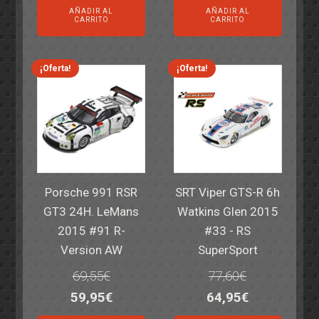
AÑADIR AL
AÑADIR AL
original
actual
original
actual
CARRITO
CARRITO
era:
es:
era:
es:
82,40€.
59,95€.
82,40€.
59,95€.
¡Oferta!
¡Oferta!
Porsche 991 RSR
SRT Viper GTS-R 6h
GT3 24H. LeMans
Watkins Glen 2015
2015 #91 R-
#33 - RS
Version AW
SuperSport
69,55
€
77,60
€
El
El
El
El
59,95
€
64,95
€
precio
precio
precio
precio