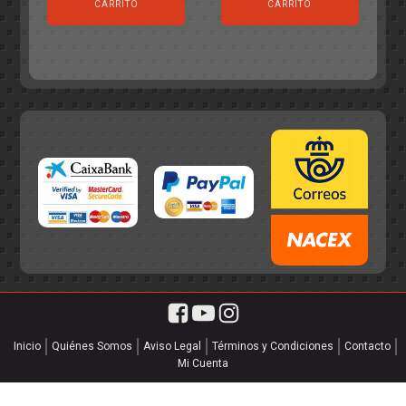
original
actual
era:
es:
CARRITO
CARRITO
era:
es:
55,75€.
49,95€.
55,75€.
49,95€.
Inicio
Quiénes Somos
Aviso Legal
Términos y Condiciones
Contacto
Mi Cuenta