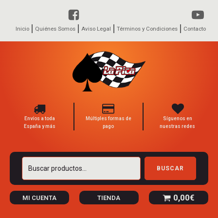
Inicio
Quiénes Somos
Aviso Legal
Términos y Condiciones
Contacto
Envíos a toda
Múltiples formas de
Síguenos en
España y más
pago
nuestras redes
Buscar
BUSCAR
por:
0,00
€
MI CUENTA
TIENDA