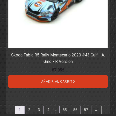
Skoda Fabia R5 Rally Montecarlo 2020 #43 Gulf - A.
Gino - R Version
87,95
€
AÑADIR AL CARRITO
…
1
2
3
4
85
86
87
→