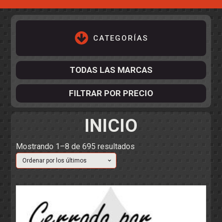
CATEGORÍAS
TODAS LAS MARCAS
FILTRAR POR PRECIO
INICIO
ACCESORIOS DE CHASIS
KIT COMPLETO
DESPIECE
COCKPIT Y PILOTOS
CARROCERÍAS
Ordenado
Mostrando 1–8 de 695 resultados
ACCESORIOS DE CARROCERÍ
por
PISTAS
ELECTRÓNICA
CIRCUITOS
ACCESORIOS
los
CALCAS
últimos
TURISMOS
RALLY
RAID
OTROS