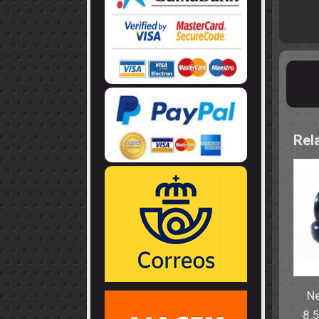
LLANTAS
GUIA - BRAZ
EJES
CORONAS
COJINETES -
CABLES - TE
Rel
Ne
8.