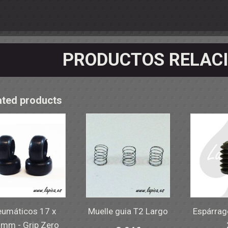
OS - SOPORTES
 RODAMIENTOS
RMINALES
PRODUCTOS RELAC
ated products
umáticos 17 x
Muelle guia T2 Largo
Espárrag
5mm - Grip Zero