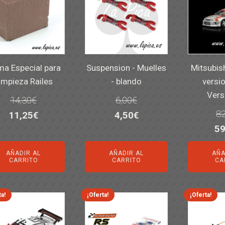
a Especial para
Suspension - Muelles
Mitsubis
impieza Railes
- blando
versio
Vers
14,30
€
6,00
€
82
El
El
El
El
11,25
€
4,50
€
El
59
precio
precio
precio
precio
pr
original
actual
original
actual
AÑADIR AL
AÑADIR AL
AÑA
or
era:
es:
era:
es:
CARRITO
CARRITO
CA
er
14,30€.
11,25€.
6,00€.
4,50€.
82
ta!
¡Oferta!
¡Oferta!