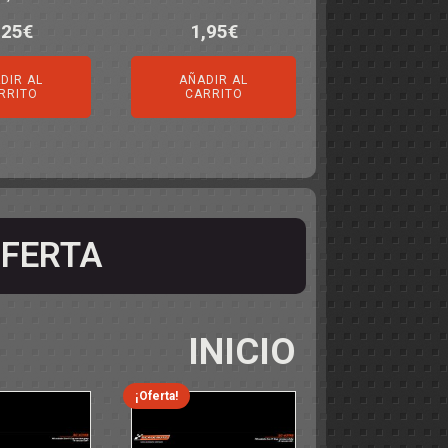
,25
€
1,95
€
DIR AL
AÑADIR AL
RRITO
CARRITO
FERTA
INICIO
¡Oferta!