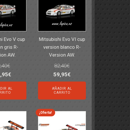
hi Evo V cup
Mitsubishi Evo VI cup
n gris R-
version blanco R-
ion AW.
Version AW.
,40
€
82,40
€
El
El
El
,95
€
59,95
€
ecio
precio
precio
precio
DIR AL
AÑADIR AL
iginal
actual
original
actual
RRITO
CARRITO
a:
es:
era:
es:
,40€.
59,95€.
82,40€.
59,95€.
¡Oferta!