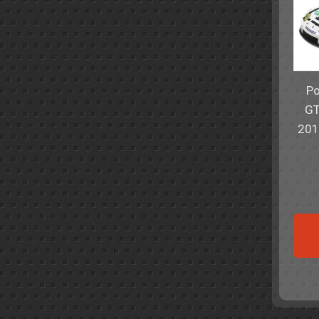
Po
GT
201