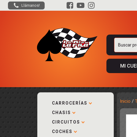
Llámanos!
Buscar
por:
MI CU
Inicio
/
CARROCERÍAS
CHASIS
ACCESORIOS
KIT COMPLE
DESPIECE
COCKPIT Y P
CIRCUITOS
CARROCERÍA
ACCESORIOS
COCHES
PISTAS
ELECTRÓNIC
CIRCUITOS
ACCESORIOS