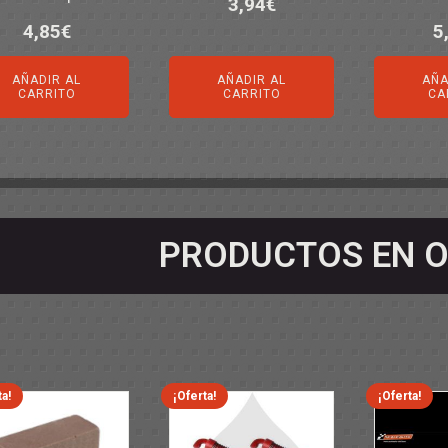
3,94
€
4,85
€
5
AÑADIR AL
AÑADIR AL
AÑA
CARRITO
CARRITO
CA
PRODUCTOS EN O
ta!
¡Oferta!
¡Oferta!