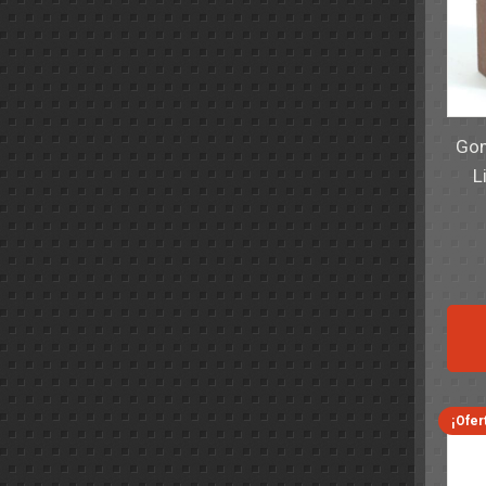
Gom
L
¡Ofer