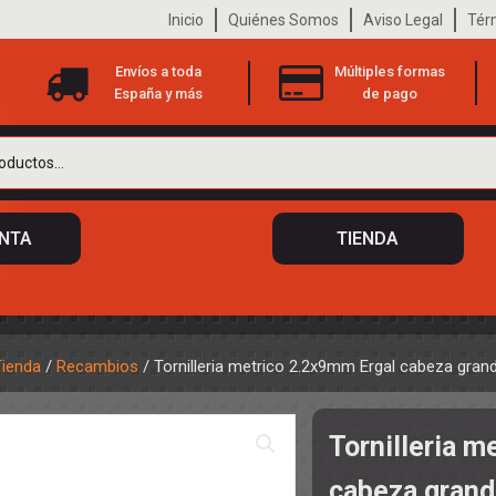
Inicio
Quiénes Somos
Aviso Legal
Tér
Envíos a toda
Múltiples formas
España y más
de pago
ENTA
TIENDA
Tienda
/
Recambios
/ Tornilleria metrico 2.2x9mm Ergal cabeza gran
 DE CHASIS
TO
Tornilleria m
ILOTOS
S
 DE CARROCERÍAS
cabeza grand
A