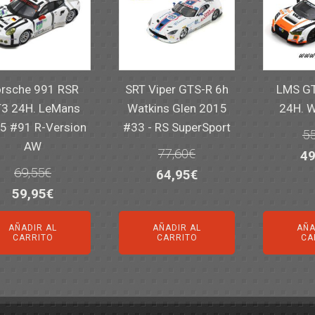
rsche 991 RSR
SRT Viper GTS-R 6h
LMS GT
3 24H. LeMans
Watkins Glen 2015
24H. 
5 #91 R-Version
#33 - RS SuperSport
55
AW
77,60
€
El
49
69,55
€
El
El
64,95
€
pr
El
El
59,95
€
precio
precio
or
precio
precio
original
actual
er
AÑADIR AL
AÑADIR AL
AÑA
original
actual
era:
es:
55
CARRITO
CARRITO
CA
era:
es:
77,60€.
64,95€.
69,55€.
59,95€.