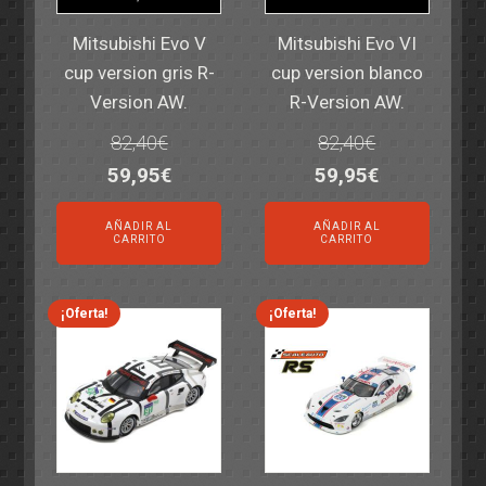
Mitsubishi Evo V
Mitsubishi Evo VI
cup version gris R-
cup version blanco
Version AW.
R-Version AW.
82,40
€
82,40
€
El
El
El
El
59,95
€
59,95
€
precio
precio
precio
precio
AÑADIR AL
AÑADIR AL
original
actual
original
actual
CARRITO
CARRITO
era:
es:
era:
es:
82,40€.
59,95€.
82,40€.
59,95€.
¡Oferta!
¡Oferta!