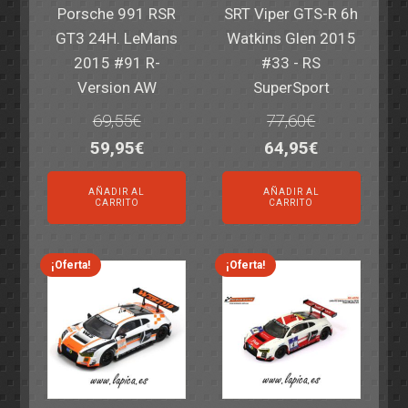
Porsche 991 RSR
SRT Viper GTS-R 6h
GT3 24H. LeMans
Watkins Glen 2015
2015 #91 R-
#33 - RS
Version AW
SuperSport
69,55
€
77,60
€
El
El
El
El
59,95
€
64,95
€
precio
precio
precio
precio
AÑADIR AL
AÑADIR AL
original
actual
original
actual
CARRITO
CARRITO
era:
es:
era:
es:
69,55€.
59,95€.
77,60€.
64,95€.
¡Oferta!
¡Oferta!