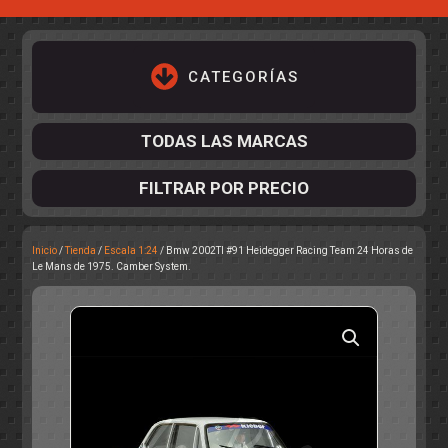
CATEGORÍAS
TODAS LAS MARCAS
FILTRAR POR PRECIO
Inicio
/
Tienda
/
Escala 1:24
/ Bmw 2002TI #91 Heidegger Racing Team 24 Horas de
ACCESORIOS DE CHASIS
Le Mans de 1975. Camber System.
KIT COMPLETO
DESPIECE
COCKPIT Y PILOTOS
CARROCERÍAS
ACCESORIOS DE CARROCERÍ
PISTAS
ELECTRÓNICA
CIRCUITOS
ACCESORIOS
CALCAS
TURISMOS
RALLY
RAID
OTROS