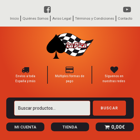
Inicio
Quiénes Somos
Aviso Legal
Términos y Condiciones
Contacto
Envíos a toda
Múltiples formas de
Síguenos en
España y más
pago
nuestras redes
Buscar
BUSCAR
por:
0,00
€
MI CUENTA
TIENDA