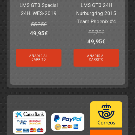
LMS GT3 Special
LMS GT3 24H
24H. WES-2019
Nurburgring 2015
Team Phoenix #4
55,75
€
55,75
€
El
El
49,95
€
El
El
49,95
€
precio
precio
precio
precio
original
actual
AÑADIR AL
AÑADIR AL
original
actual
era:
es:
CARRITO
CARRITO
era:
es:
55,75€.
49,95€.
55,75€.
49,95€.