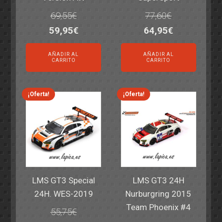
69,55
€
77,60
€
El
El
El
El
59,95
€
64,95
€
precio
precio
precio
precio
AÑADIR AL
AÑADIR AL
original
actual
original
actual
CARRITO
CARRITO
era:
es:
era:
es:
69,55€.
59,95€.
77,60€.
64,95€.
¡Oferta!
¡Oferta!
LMS GT3 Special
LMS GT3 24H
24H. WES-2019
Nurburgring 2015
Team Phoenix #4
55,75
€