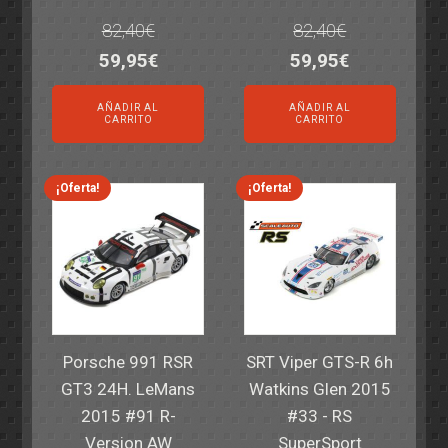
82,40
€
82,40
€
El
El
El
El
59,95
€
59,95
€
precio
precio
precio
precio
AÑADIR AL
AÑADIR AL
original
actual
original
actual
CARRITO
CARRITO
era:
es:
era:
es:
82,40€.
59,95€.
82,40€.
59,95€.
¡Oferta!
¡Oferta!
Porsche 991 RSR
SRT Viper GTS-R 6h
GT3 24H. LeMans
Watkins Glen 2015
2015 #91 R-
#33 - RS
Version AW
SuperSport