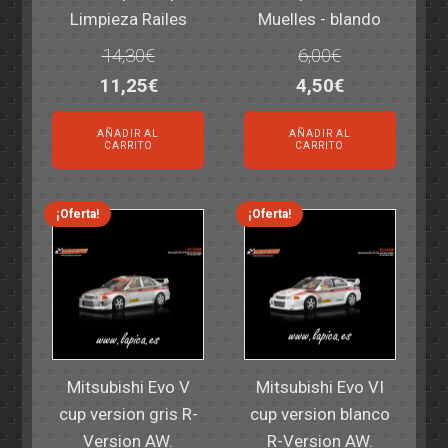
Limpieza Railes
Muelles - blando
14,30
€
6,00
€
El
El
El
El
11,25
€
4,50
€
precio
precio
precio
precio
AÑADIR AL
AÑADIR AL
original
actual
original
actual
CARRITO
CARRITO
era:
es:
era:
es:
14,30€.
11,25€.
6,00€.
4,50€.
¡Oferta!
¡Oferta!
Mitsubishi Evo V
Mitsubishi Evo VI
cup version gris R-
cup version blanco
Version AW.
R-Version AW.