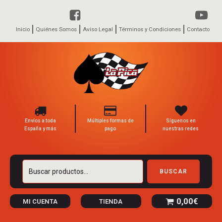
Inicio
Quiénes Somos
Aviso Legal
Términos y Condiciones
Contacto
Envíos a toda
Múltiples formas de
Síguenos en
España y más
pago
nuestras redes
Buscar
BUSCAR
por:
0,00
€
MI CUENTA
TIENDA