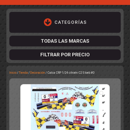
CATEGORÍAS
TODAS LAS MARCAS
FILTRAR POR PRECIO
Inicio
/
Tienda
/
Decoración
/ Calca CRP 1/24 citroën C2 S loeb #0
ACCESORIOS DE CHASIS
KIT COMPLETO
DESPIECE
COCKPIT Y PILOTOS
CARROCERÍAS
ACCESORIOS DE CARROCERÍ
PISTAS
ELECTRÓNICA
CIRCUITOS
ACCESORIOS
CALCAS
TURISMOS
RALLY
RAID
OTROS