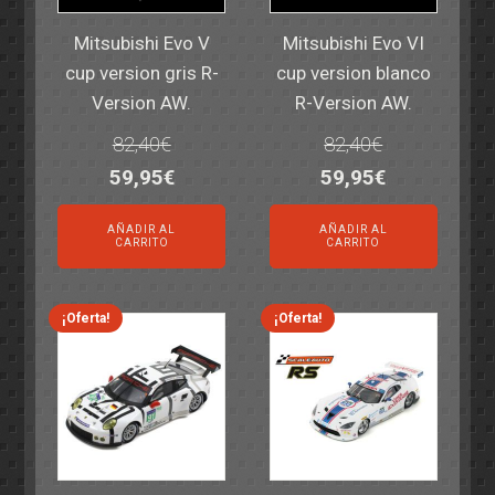
Mitsubishi Evo V
Mitsubishi Evo VI
cup version gris R-
cup version blanco
Version AW.
R-Version AW.
82,40
€
82,40
€
El
El
El
El
59,95
€
59,95
€
precio
precio
precio
precio
AÑADIR AL
AÑADIR AL
original
actual
original
actual
CARRITO
CARRITO
era:
es:
era:
es:
82,40€.
59,95€.
82,40€.
59,95€.
¡Oferta!
¡Oferta!