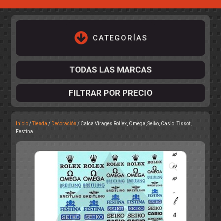
CATEGORÍAS
TODAS LAS MARCAS
FILTRAR POR PRECIO
Inicio
/
Tienda
/
Decoración
/ Calca Virages Rollex, Omega, Seiko, Casio. Tissot,
ACCESORIOS DE CHASIS
Festina
KIT COMPLETO
DESPIECE
COCKPIT Y PILOTOS
CARROCERÍAS
ACCESORIOS DE CARROCERÍ
PISTAS
ELECTRÓNICA
CIRCUITOS
ACCESORIOS
CALCAS
TURISMOS
RALLY
RAID
OTROS