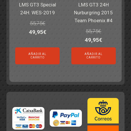
LMS GT3 Special
LMS GT3 24H
24H. WES-2019
Nurburgring 2015
Team Phoenix #4
55,75
€
55,75
€
El
El
49,95
€
El
El
49,95
€
precio
precio
precio
precio
original
actual
AÑADIR AL
AÑADIR AL
original
actual
era:
es:
CARRITO
CARRITO
era:
es:
55,75€.
49,95€.
55,75€.
49,95€.