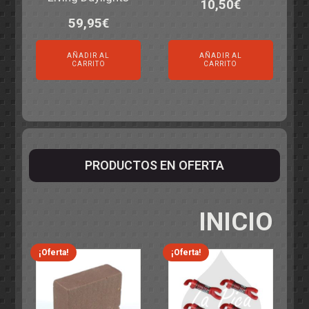
10,50
€
59,95
€
AÑADIR AL
AÑADIR AL
CARRITO
CARRITO
PRODUCTOS EN OFERTA
INICIO
¡Oferta!
¡Oferta!