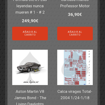
leyendas nunca
Professor Motor
mueren # 1 - # 2
36,90
€
249,90
€
AÑADIR AL
AÑADIR AL
CARRITO
CARRITO
Aston Martin V8
Calca virages Total-
James Bond - The
2004 1/24-1/18
Living Daylights