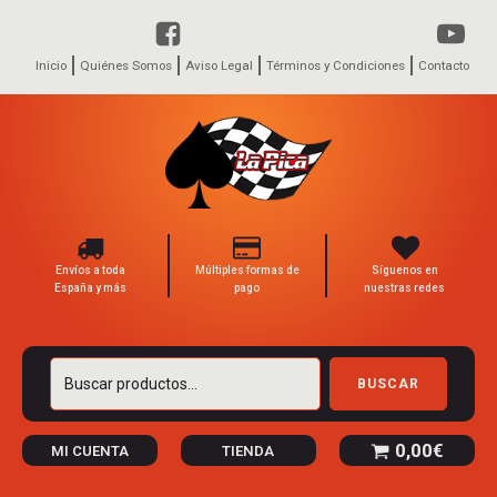
Inicio
Quiénes Somos
Aviso Legal
Términos y Condiciones
Contacto
Envíos a toda
Múltiples formas de
Síguenos en
España y más
pago
nuestras redes
Buscar
BUSCAR
por:
0,00
€
MI CUENTA
TIENDA