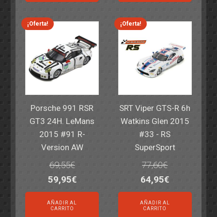
era:
es:
era:
es:
82,40€.
59,95€.
82,40€.
59,95€.
¡Oferta!
¡Oferta!
Porsche 991 RSR
SRT Viper GTS-R 6h
GT3 24H. LeMans
Watkins Glen 2015
2015 #91 R-
#33 - RS
Version AW
SuperSport
69,55
€
77,60
€
El
El
El
El
59,95
€
64,95
€
precio
precio
precio
precio
AÑADIR AL
AÑADIR AL
original
actual
original
actual
CARRITO
CARRITO