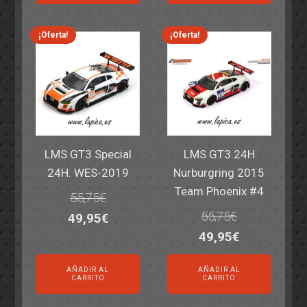
era:
es:
era:
es:
69,55€.
59,95€.
77,60€.
64,95€.
¡Oferta!
¡Oferta!
LMS GT3 Special
LMS GT3 24H
24H. WES-2019
Nurburgring 2015
Team Phoenix #4
55,75
€
55,75
€
El
El
49,95
€
El
El
49,95
€
precio
precio
precio
precio
original
actual
AÑADIR AL
AÑADIR AL
original
actual
era:
es:
CARRITO
CARRITO
era:
es:
55,75€.
49,95€.