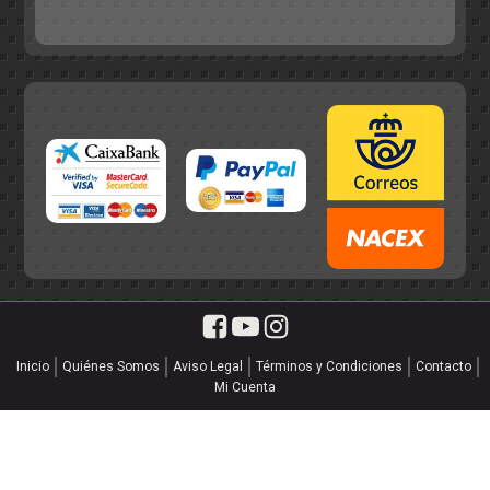
55,75€.
49,95€.
Inicio
Quiénes Somos
Aviso Legal
Términos y Condiciones
Contacto
Mi Cuenta