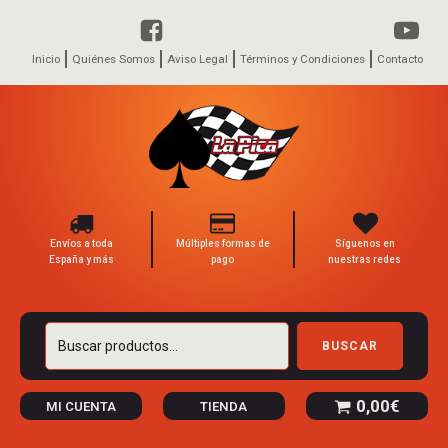
Inicio
Quiénes Somos
Aviso Legal
Términos y Condiciones
Contacto
Envíos a toda
Múltiples formas de
Síguenos en
España y más
pago
nuestras redes
Buscar
BUSCAR
por:
0,00
€
MI CUENTA
TIENDA