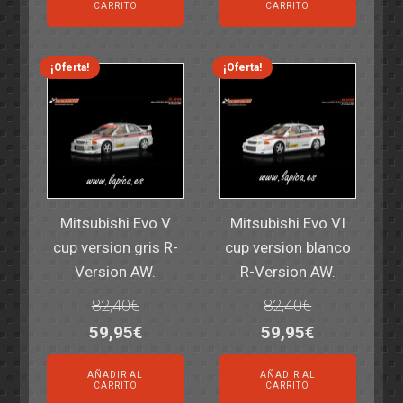
original
actual
original
actual
CARRITO
CARRITO
era:
es:
era:
es:
14,30€.
11,25€.
6,00€.
4,50€.
¡Oferta!
¡Oferta!
Mitsubishi Evo V
Mitsubishi Evo VI
cup version gris R-
cup version blanco
Version AW.
R-Version AW.
82,40
€
82,40
€
El
El
El
El
59,95
€
59,95
€
precio
precio
precio
precio
AÑADIR AL
AÑADIR AL
original
actual
original
actual
CARRITO
CARRITO