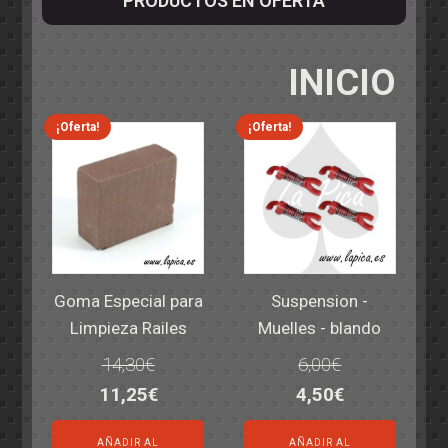
PRODUCTOS EN OFERTA
INICIO
¡Oferta!
¡Oferta!
Goma Especial para
Suspension -
Limpieza Railes
Muelles - blando
14,30
€
6,00
€
El
El
El
El
11,25
€
4,50
€
precio
precio
precio
precio
AÑADIR AL
AÑADIR AL