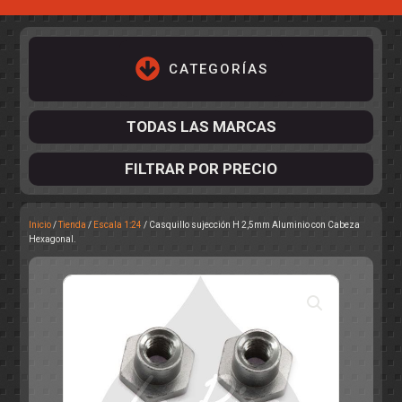
CATEGORÍAS
TODAS LAS MARCAS
FILTRAR POR PRECIO
Inicio
/
Tienda
/
Escala 1:24
/ Casquillo sujección H 2,5mm Aluminio con Cabeza
ACCESORIOS DE CHASIS
Hexagonal.
KIT COMPLETO
DESPIECE
COCKPIT Y PILOTOS
CARROCERÍAS
ACCESORIOS DE CARROCERÍ
PISTAS
ELECTRÓNICA
CIRCUITOS
ACCESORIOS
CALCAS
TURISMOS
RALLY
RAID
OTROS