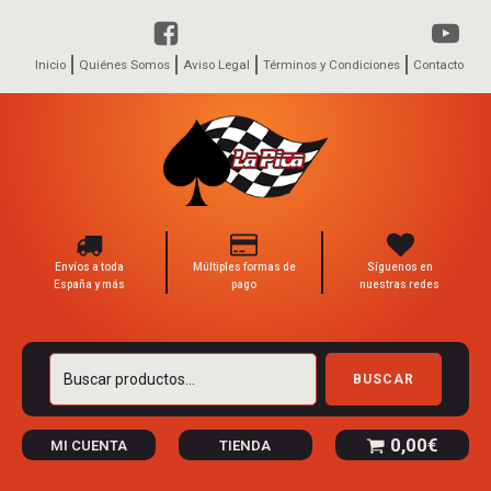
Inicio
Quiénes Somos
Aviso Legal
Términos y Condiciones
Contacto
Envíos a toda
Múltiples formas de
Síguenos en
España y más
pago
nuestras redes
Buscar
BUSCAR
por:
0,00
€
MI CUENTA
TIENDA