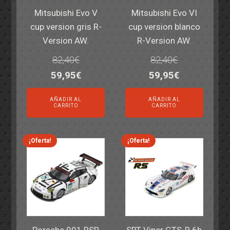
Mitsubishi Evo V
Mitsubishi Evo VI
cup version gris R-
cup version blanco
Version AW.
R-Version AW.
82,40
€
82,40
€
El
El
El
El
59,95
€
59,95
€
precio
precio
precio
precio
AÑADIR AL
AÑADIR AL
original
actual
original
actual
CARRITO
CARRITO
era:
es:
era:
es:
82,40€.
59,95€.
82,40€.
59,95€.
¡Oferta!
¡Oferta!
Porsche 991 RSR
SRT Viper GTS-R 6h