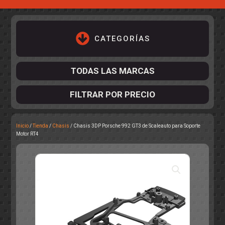
CATEGORÍAS
TODAS LAS MARCAS
FILTRAR POR PRECIO
Inicio
/
Tienda
/
Chasis
/ Chasis 3DP Porsche 992 GT3 de Scaleauto para Soporte
ACCESORIOS DE CHASIS
Motor RT4
KIT COMPLETO
DESPIECE
COCKPIT Y PILOTOS
CARROCERÍAS
ACCESORIOS DE CARROCERÍ
PISTAS
ELECTRÓNICA
CIRCUITOS
ACCESORIOS
CALCAS
TURISMOS
RALLY
RAID
OTROS