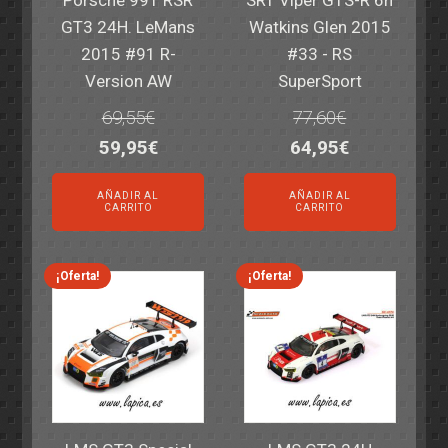
GT3 24H. LeMans
Watkins Glen 2015
2015 #91 R-
#33 - RS
Version AW
SuperSport
69,55
€
77,60
€
El
El
El
El
59,95
€
64,95
€
precio
precio
precio
precio
AÑADIR AL
AÑADIR AL
original
actual
original
actual
CARRITO
CARRITO
era:
es:
era:
es:
69,55€.
59,95€.
77,60€.
64,95€.
¡Oferta!
¡Oferta!