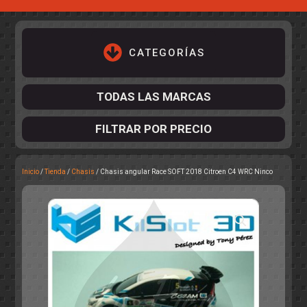
CATEGORÍAS
TODAS LAS MARCAS
FILTRAR POR PRECIO
Inicio
/
Tienda
/
Chasis
/ Chasis angular Race SOFT 2018 Citroen C4 WRC Ninco
ACCESORIOS DE CHASIS
KIT COMPLETO
DESPIECE
COCKPIT Y PILOTOS
CARROCERÍAS
ACCESORIOS DE CARROCERÍ
PISTAS
ELECTRÓNICA
CIRCUITOS
ACCESORIOS
CALCAS
TURISMOS
RALLY
RAID
OTROS