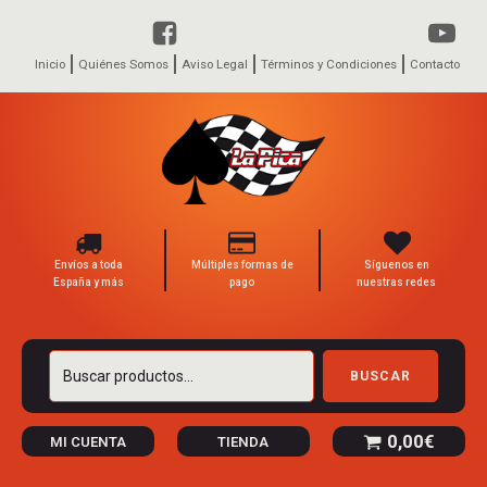
Inicio
Quiénes Somos
Aviso Legal
Términos y Condiciones
Contacto
Envíos a toda
Múltiples formas de
Síguenos en
España y más
pago
nuestras redes
Buscar
BUSCAR
por:
0,00
€
MI CUENTA
TIENDA