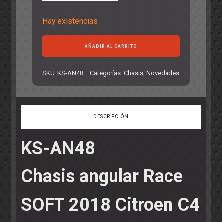
Hay existencias
Chasis
AÑADIR AL CARRITO
angular
Race
SOFT
SKU:
KS-AN48
Categorías:
Chasis
,
Novedades
2018
Citroen
C4
WRC
DESCRIPCIÓN
Ninco
cantidad
KS-AN48
Chasis angular Race
SOFT 2018 Citroen C4