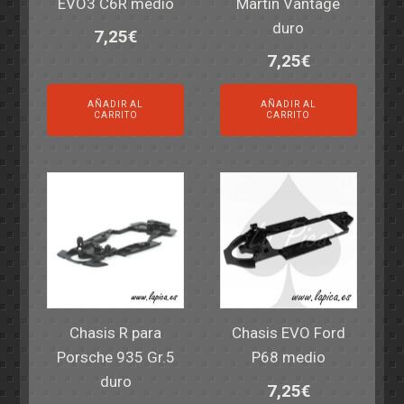
EVO3 C6R medio
Martin Vantage
duro
7,25
€
7,25
€
AÑADIR AL
AÑADIR AL
CARRITO
CARRITO
Chasis R para
Chasis EVO Ford
Porsche 935 Gr.5
P68 medio
duro
7,25
€