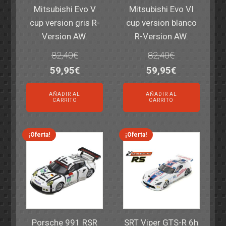
Mitsubishi Evo V
Mitsubishi Evo VI
cup version gris R-
cup version blanco
Version AW.
R-Version AW.
82,40
€
82,40
€
El
El
El
El
59,95
€
59,95
€
precio
precio
precio
precio
AÑADIR AL
AÑADIR AL
original
actual
original
actual
CARRITO
CARRITO
era:
es:
era:
es:
82,40€.
59,95€.
82,40€.
59,95€.
¡Oferta!
¡Oferta!
Porsche 991 RSR
SRT Viper GTS-R 6h