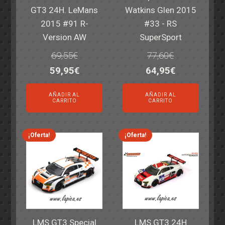
GT3 24H. LeMans
Watkins Glen 2015
2015 #91 R-
#33 - RS
Version AW
SuperSport
69,55
€
77,60
€
El
El
El
El
59,95
€
64,95
€
precio
precio
precio
precio
AÑADIR AL
AÑADIR AL
original
actual
original
actual
CARRITO
CARRITO
era:
es:
era:
es:
69,55€.
59,95€.
77,60€.
64,95€.
¡Oferta!
¡Oferta!
LMS GT3 Special
LMS GT3 24H