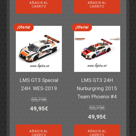
AÑADIR AL
AÑADIR AL
original
actual
original
actual
CARRITO
CARRITO
era:
es:
era:
es:
69,55€.
59,95€.
77,60€.
64,95€.
¡Oferta!
¡Oferta!
LMS GT3 Special
LMS GT3 24H
24H. WES-2019
Nurburgring 2015
Team Phoenix #4
55,75
€
55,75
€
El
El
49,95
€
El
El
49,95
€
precio
precio
precio
precio
original
actual
AÑADIR AL
AÑADIR AL
original
actual
era:
es:
CARRITO
CARRITO