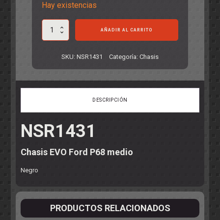
Hay existencias
Chasis
AÑADIR AL CARRITO
EVO
Ford
P68
SKU:
NSR1431
Categoría:
Chasis
medio
cantidad
DESCRIPCIÓN
NSR1431
Chasis EVO Ford P68 medio
Negro
PRODUCTOS RELACIONADOS