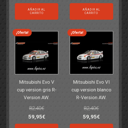
precio
precio
precio
precio
AÑADIR AL
AÑADIR AL
original
actual
original
actual
CARRITO
CARRITO
era:
es:
era:
es:
14,30€.
11,25€.
6,00€.
4,50€.
¡Oferta!
¡Oferta!
Mitsubishi Evo V
Mitsubishi Evo VI
cup version gris R-
cup version blanco
Version AW.
R-Version AW.
82,40
€
82,40
€
El
El
El
El
59,95
€
59,95
€
precio
precio
precio
precio