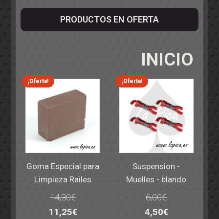
PRODUCTOS EN OFERTA
INICIO
¡Oferta!
¡Oferta!
Goma Especial para
Suspension -
Limpieza Railes
Muelles - blando
14,30
€
6,00
€
El
El
El
El
11,25
€
4,50
€