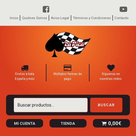
Inicio
Quiénes Somos
Aviso Legal
Términos y Condiciones
Contacto
Envíos a toda
Múltiples formas de
Síguenos en
España y más
pago
nuestras redes
Buscar
BUSCAR
por:
0,00
€
MI CUENTA
TIENDA