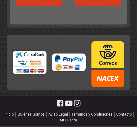
era:
es:
55,75€.
49,95€.
55,75€.
49,95€.
Inicio
Quiénes Somos
Aviso Legal
Términos y Condiciones
Contacto
Mi Cuenta