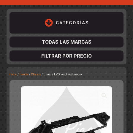
CATEGORÍAS
TODAS LAS MARCAS
FILTRAR POR PRECIO
Inicio
/
Tienda
/
Chasis
/ Chasis EVO Ford P68 medio
ACCESORIOS DE CHASIS
KIT COMPLETO
DESPIECE
COCKPIT Y PILOTOS
CARROCERÍAS
ACCESORIOS DE CARROCERÍ
PISTAS
ELECTRÓNICA
CIRCUITOS
ACCESORIOS
CALCAS
TURISMOS
RALLY
RAID
OTROS