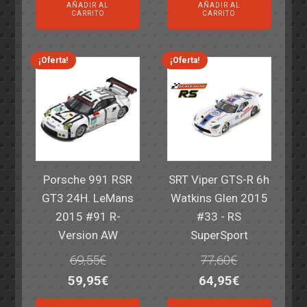
AÑADIR AL
AÑADIR AL
original
actual
original
actual
CARRITO
CARRITO
era:
es:
era:
es:
82,40€.
59,95€.
82,40€.
59,95€.
¡Oferta!
¡Oferta!
Porsche 991 RSR
SRT Viper GTS-R 6h
GT3 24H. LeMans
Watkins Glen 2015
2015 #91 R-
#33 - RS
Version AW
SuperSport
69,55
€
77,60
€
El
El
El
El
59,95
€
64,95
€
precio
precio
precio
precio