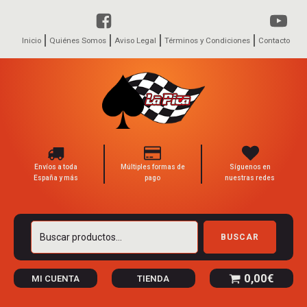
Inicio
Quiénes Somos
Aviso Legal
Términos y Condiciones
Contacto
Envíos a toda
Múltiples formas de
Síguenos en
España y más
pago
nuestras redes
Buscar
BUSCAR
por:
0,00
€
MI CUENTA
TIENDA