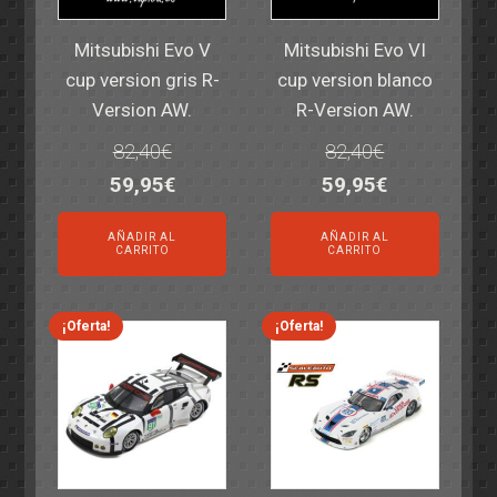
Mitsubishi Evo V
Mitsubishi Evo VI
cup version gris R-
cup version blanco
Version AW.
R-Version AW.
82,40
€
82,40
€
El
El
El
El
59,95
€
59,95
€
precio
precio
precio
precio
AÑADIR AL
AÑADIR AL
original
actual
original
actual
CARRITO
CARRITO
era:
es:
era:
es:
82,40€.
59,95€.
82,40€.
59,95€.
¡Oferta!
¡Oferta!