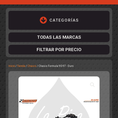
CATEGORÍAS
TODAS LAS MARCAS
FILTRAR POR PRECIO
Inicio
/
Tienda
/
Chasis
/ Chasis Formula 90-97 - Duro
ACCESORIOS DE CHASIS
KIT COMPLETO
DESPIECE
COCKPIT Y PILOTOS
CARROCERÍAS
ACCESORIOS DE CARROCERÍ
PISTAS
ELECTRÓNICA
CIRCUITOS
ACCESORIOS
CALCAS
TURISMOS
RALLY
RAID
OTROS