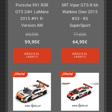
Porsche 991 RSR
SRT Viper GTS-R 6h
GT3 24H. LeMans
Watkins Glen 2015
2015 #91 R-
#33 - RS
Version AW
SuperSport
69,55
€
77,60
€
El
El
El
El
59,95
€
64,95
€
precio
precio
precio
precio
AÑADIR AL
AÑADIR AL
original
actual
original
actual
CARRITO
CARRITO
era:
es:
era:
es:
69,55€.
59,95€.
77,60€.
64,95€.
¡Oferta!
¡Oferta!