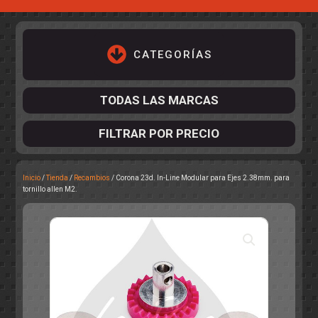
CATEGORÍAS
TODAS LAS MARCAS
FILTRAR POR PRECIO
Inicio
/
Tienda
/
Recambios
/ Corona 23d. In-Line Modular para Ejes 2.38mm. para
ACCESORIOS DE CHASIS
tornillo allen M2.
KIT COMPLETO
DESPIECE
COCKPIT Y PILOTOS
CARROCERÍAS
ACCESORIOS DE CARROCERÍ
PISTAS
ELECTRÓNICA
CIRCUITOS
ACCESORIOS
CALCAS
TURISMOS
RALLY
RAID
OTROS