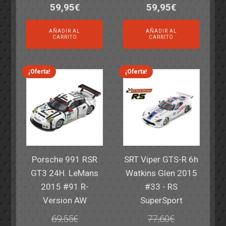
El
El
El
El
59,95
€
59,95
€
precio
precio
precio
precio
AÑADIR AL
AÑADIR AL
original
actual
original
actual
CARRITO
CARRITO
era:
es:
era:
es:
82,40€.
59,95€.
82,40€.
59,95€.
¡Oferta!
¡Oferta!
Porsche 991 RSR
SRT Viper GTS-R 6h
GT3 24H. LeMans
Watkins Glen 2015
2015 #91 R-
#33 - RS
Version AW
SuperSport
69,55
€
77,60
€