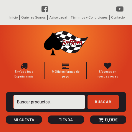
Inicio
Quiénes Somos
Aviso Legal
Términos y Condiciones
Contacto
Envíos a toda
Múltiples formas de
Síguenos en
España y más
pago
nuestras redes
Buscar
BUSCAR
por:
0,00
€
MI CUENTA
TIENDA