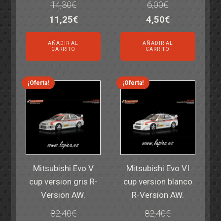
14,30
€
6,00
€
El
El
El
El
11,25
€
4,50
€
precio
precio
precio
precio
AÑADIR AL
AÑADIR AL
original
actual
original
actual
CARRITO
CARRITO
era:
es:
era:
es:
14,30€.
11,25€.
6,00€.
4,50€.
¡Oferta!
¡Oferta!
Mitsubishi Evo V
Mitsubishi Evo VI
cup version gris R-
cup version blanco
Version AW.
R-Version AW.
82,40
€
82,40
€