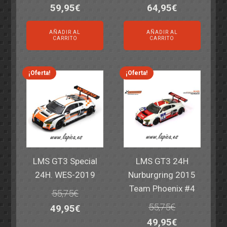
El
El
El
El
59,95
€
64,95
€
precio
precio
precio
precio
AÑADIR AL
AÑADIR AL
original
actual
original
actual
CARRITO
CARRITO
era:
es:
era:
es:
69,55€.
59,95€.
77,60€.
64,95€.
¡Oferta!
¡Oferta!
LMS GT3 Special
LMS GT3 24H
24H. WES-2019
Nurburgring 2015
Team Phoenix #4
55,75
€
55,75
€
El
El
49,95
€
El
El
49,95
€
precio
precio