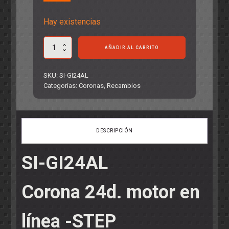
Hay existencias
Corona
AÑADIR AL CARRITO
24d.
motor
en
SKU:
SI-GI24AL
línea
Categorías:
Coronas
,
Recambios
-
STEP
2-.
Aluminio
DESCRIPCIÓN
cantidad
SI-GI24AL
Corona 24d. motor en
línea -STEP