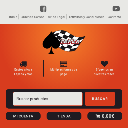
Inicio
Quiénes Somos
Aviso Legal
Términos y Condiciones
Contacto
Envíos a toda
Múltiples formas de
Síguenos en
España y más
pago
nuestras redes
Buscar
BUSCAR
por:
0,00
€
MI CUENTA
TIENDA