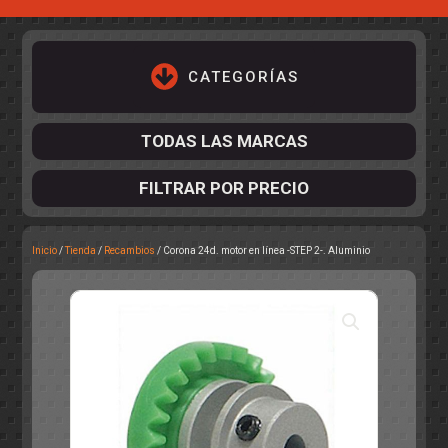
CATEGORÍAS
TODAS LAS MARCAS
FILTRAR POR PRECIO
Inicio
/
Tienda
/
Recambios
/ Corona 24d. motor en línea -STEP 2-. Aluminio
ACCESORIOS DE CHASIS
KIT COMPLETO
DESPIECE
COCKPIT Y PILOTOS
CARROCERÍAS
ACCESORIOS DE CARROCERÍ
PISTAS
ELECTRÓNICA
CIRCUITOS
ACCESORIOS
CALCAS
TURISMOS
RALLY
RAID
OTROS