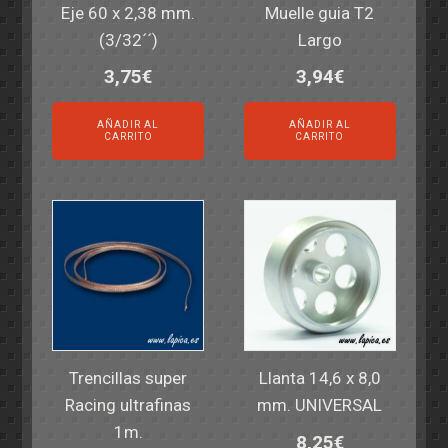
Eje 60 x 2,38 mm.
Muelle guia T2
(3/32´´)
Largo
3,75
€
3,94
€
AÑADIR AL
AÑADIR AL
CARRITO
CARRITO
Trencillas super
Llanta 14,6 x 8,0
Racing ultrafinas
mm. UNIVERSAL
1m.
8,25
€