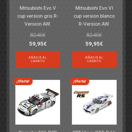
Mitsubishi Evo V
Mitsubishi Evo VI
cup version gris R-
cup version blanco
Version AW.
R-Version AW.
82,40
€
82,40
€
El
El
El
El
59,95
€
59,95
€
precio
precio
precio
precio
AÑADIR AL
AÑADIR AL
original
actual
original
actual
CARRITO
CARRITO
era:
es:
era:
es:
82,40€.
59,95€.
82,40€.
59,95€.
¡Oferta!
¡Oferta!