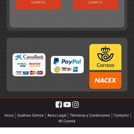
original
actual
era:
es:
CARRITO
CARRITO
era:
es:
55,75€.
49,95€.
55,75€.
49,95€.
Inicio
Quiénes Somos
Aviso Legal
Términos y Condiciones
Contacto
Mi Cuenta