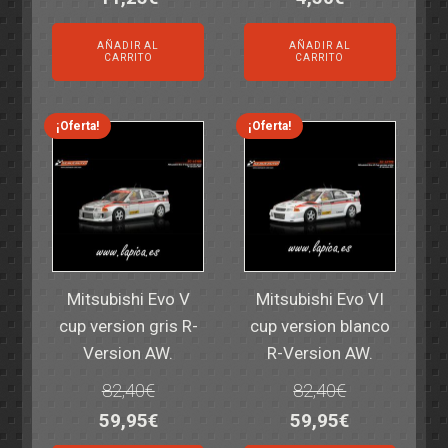
precio
precio
precio
precio
AÑADIR AL
AÑADIR AL
original
actual
original
actual
CARRITO
CARRITO
era:
es:
era:
es:
14,30€.
11,25€.
6,00€.
4,50€.
¡Oferta!
¡Oferta!
Mitsubishi Evo V
Mitsubishi Evo VI
cup version gris R-
cup version blanco
Version AW.
R-Version AW.
82,40
€
82,40
€
El
El
El
El
59,95
€
59,95
€