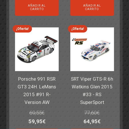
precio
precio
precio
precio
AÑADIR AL
AÑADIR AL
original
actual
original
actual
CARRITO
CARRITO
era:
es:
era:
es:
82,40€.
59,95€.
82,40€.
59,95€.
¡Oferta!
¡Oferta!
Porsche 991 RSR
SRT Viper GTS-R 6h
GT3 24H. LeMans
Watkins Glen 2015
2015 #91 R-
#33 - RS
Version AW
SuperSport
69,55
€
77,60
€
El
El
El
El
59,95
€
64,95
€