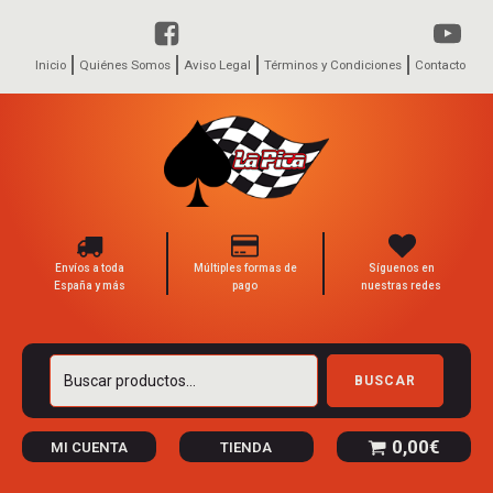
Inicio
Quiénes Somos
Aviso Legal
Términos y Condiciones
Contacto
Envíos a toda
Múltiples formas de
Síguenos en
España y más
pago
nuestras redes
Buscar
BUSCAR
por:
0,00
€
MI CUENTA
TIENDA