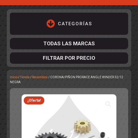
CATEGORÍAS
TODAS LAS MARCAS
FILTRAR POR PRECIO
Inicio
/
Tienda
/
Recambios
/ CORONA/PIÑON PRORACE ANGLE WINDER 32/12
ACCESORIOS DE CHASIS
NEGRA
KIT COMPLETO
DESPIECE
COCKPIT Y PILOTOS
CARROCERÍAS
ACCESORIOS DE CARROCERÍ
PISTAS
¡Oferta!
ELECTRÓNICA
CIRCUITOS
ACCESORIOS
CALCAS
TURISMOS
RALLY
RAID
OTROS