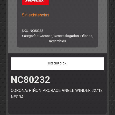
precio
precio
original
actual
Sin existencias
era:
es:
7,85€.
5,50€.
SKU:
NC80232
Categorías:
Coronas
,
Descatalogados
,
Piñones
,
Recambios
DESCRIPCIÓN
NC80232
CORONA/PIÑON PRORACE ANGLE WINDER 32/12
NEGRA