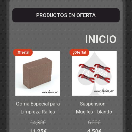
PRODUCTOS EN OFERTA
INICIO
¡Oferta!
¡Oferta!
Goma Especial para
Suspension -
Limpieza Railes
Muelles - blando
14,30
€
6,00
€
El
El
El
El
11,25
€
4,50
€