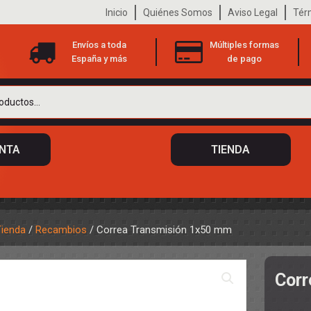
Inicio
Quiénes Somos
Aviso Legal
Tér
Envíos a toda
Múltiples formas
España y más
de pago
ENTA
TIENDA
Tienda
/
Recambios
/ Correa Transmisión 1x50 mm
 DE CHASIS
TO
Corr
ILOTOS
S
 DE CARROCERÍAS
A