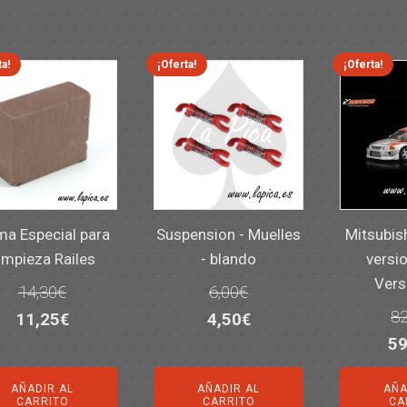
ta!
¡Oferta!
¡Oferta!
a Especial para
Suspension - Muelles
Mitsubis
impieza Railes
- blando
versio
Vers
14,30
€
6,00
€
82
El
El
El
El
11,25
€
4,50
€
El
59
precio
precio
precio
precio
pr
original
actual
original
actual
AÑADIR AL
AÑADIR AL
AÑA
or
era:
es:
era:
es:
CARRITO
CARRITO
CA