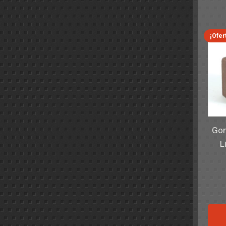
¡Ofer
Gom
L