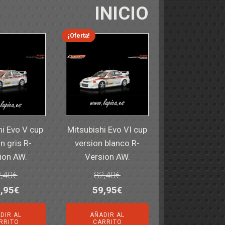
INICIO
¡Oferta!
hi Evo V cup
Mitsubishi Evo VI cup
n gris R-
version blanco R-
ion AW.
Version AW.
,40
€
82,40
€
El
El
El
,95
€
59,95
€
ecio
precio
precio
precio
DIR AL
AÑADIR AL
iginal
actual
original
actual
RRITO
CARRITO