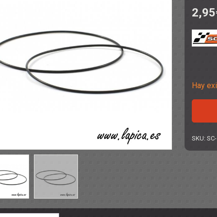
2,95
NCO
:24
TO
:24
 1:24
NTAS
- ACCESORIOS
S
DITIVOS
Hay exi
Correa
Transmis
1x50
mm
SKU:
SC-
cantidad
- ARANDELAS
 SEPARADORES
ORREAS
SUSPENSIONES