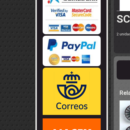
LLANTAS
GUIA - BRAZ
EJES
CORONAS
COJINETES -
CABLES - TE
SC
2 unida
Rel