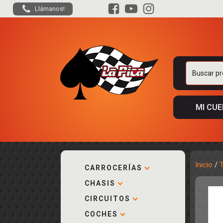
Llámanos!
Buscar
por:
MI CU
Inicio
/
CARROCERÍAS
CHASIS
ACCESORIOS
KIT COMPLE
DESPIECE
COCKPIT Y P
CIRCUITOS
CARROCERÍA
ACCESORIOS
COCHES
PISTAS
ELECTRÓNIC
CIRCUITOS
ACCESORIOS