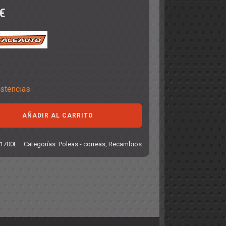
€
stencias
AÑADIR AL CARRITO
ión
1700E
Categorías:
Poleas - correas
,
Recambios