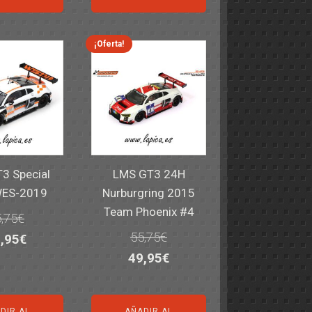
a:
es:
era:
es:
,40€.
59,95€.
82,40€.
59,95€.
¡Oferta!
3 Special
LMS GT3 24H
WES-2019
Nurburgring 2015
Team Phoenix #4
,75
€
55,75
€
El
,95
€
El
El
49,95
€
ecio
precio
precio
precio
iginal
actual
original
actual
a:
es:
DIR AL
AÑADIR AL