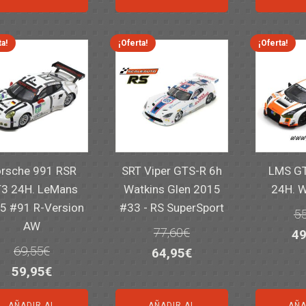
er
14,30€.
11,25€.
6,00€.
4,50€.
82
ta!
¡Oferta!
¡Oferta!
rsche 991 RSR
SRT Viper GTS-R 6h
LMS GT
3 24H. LeMans
Watkins Glen 2015
24H. 
5 #91 R-Version
#33 - RS SuperSport
55
AW
77,60
€
El
49
69,55
€
El
El
64,95
€
pr
El
El
59,95
€
precio
precio
or
precio
precio
original
actual
er
AÑADIR AL
AÑADIR AL
AÑA