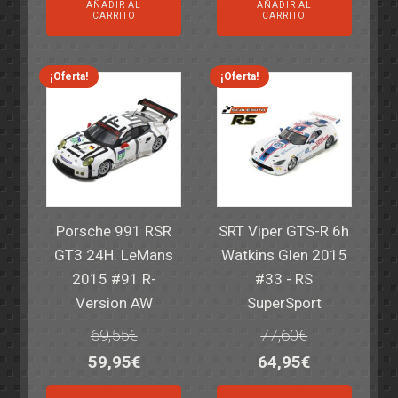
AÑADIR AL
AÑADIR AL
original
actual
original
actual
CARRITO
CARRITO
era:
es:
era:
es:
82,40€.
59,95€.
82,40€.
59,95€.
¡Oferta!
¡Oferta!
Porsche 991 RSR
SRT Viper GTS-R 6h
GT3 24H. LeMans
Watkins Glen 2015
2015 #91 R-
#33 - RS
Version AW
SuperSport
69,55
€
77,60
€
El
El
El
El
59,95
€
64,95
€
precio
precio
precio
precio