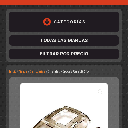
CATEGORÍAS
TODAS LAS MARCAS
FILTRAR POR PRECIO
Inicio
/
Tienda
/
Carrocerías
/ Cristales y ópticas Renault Clio
ACCESORIOS DE CHASIS
KIT COMPLETO
DESPIECE
COCKPIT Y PILOTOS
CARROCERÍAS
ACCESORIOS DE CARROCERÍ
PISTAS
ELECTRÓNICA
CIRCUITOS
ACCESORIOS
CALCAS
TURISMOS
RALLY
RAID
OTROS