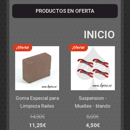
PRODUCTOS EN OFERTA
INICIO
¡Oferta!
¡Oferta!
Goma Especial para
Suspension -
Limpieza Railes
Muelles - blando
14,30
€
6,00
€
El
El
El
El
11,25
€
4,50
€