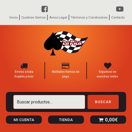
Inicio
Quiénes Somos
Aviso Legal
Términos y Condiciones
Contacto
Envíos a toda
Múltiples formas de
Síguenos en
España y más
pago
nuestras redes
Buscar
BUSCAR
por:
0,00
€
MI CUENTA
TIENDA