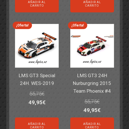
AÑADIR AL
AÑADIR AL
original
actual
original
actual
CARRITO
CARRITO
era:
es:
era:
es:
69,55€.
59,95€.
77,60€.
64,95€.
¡Oferta!
¡Oferta!
LMS GT3 Special
LMS GT3 24H
24H. WES-2019
Nurburgring 2015
Team Phoenix #4
55,75
€
55,75
€
El
El
49,95
€
El
El
49,95
€
precio
precio
precio
precio
original
actual
AÑADIR AL
AÑADIR AL
original
actual
era:
es:
CARRITO
CARRITO