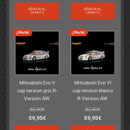
precio
precio
precio
precio
AÑADIR AL
AÑADIR AL
original
actual
original
actual
CARRITO
CARRITO
era:
es:
era:
es:
14,30€.
11,25€.
6,00€.
4,50€.
¡Oferta!
¡Oferta!
Mitsubishi Evo V
Mitsubishi Evo VI
cup version gris R-
cup version blanco
Version AW.
R-Version AW.
82,40
€
82,40
€
El
El
El
El
59,95
€
59,95
€
precio
precio
precio
precio