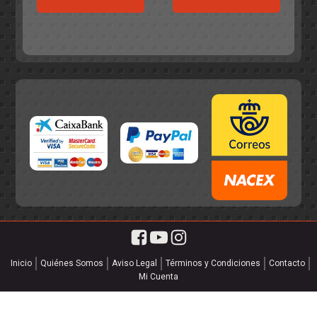
era:
es:
55,75€.
49,95€.
55,75€.
49,95€.
Inicio
Quiénes Somos
Aviso Legal
Términos y Condiciones
Contacto
Mi Cuenta