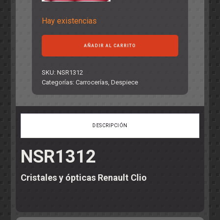
Hay existencias
Cristales
AÑADIR AL CARRITO
y
ópticas
Renault
SKU:
NSR1312
Clio
Categorías:
Carrocerías
,
Despiece
cantidad
DESCRIPCIÓN
NSR1312
Cristales y ópticas Renault Clio