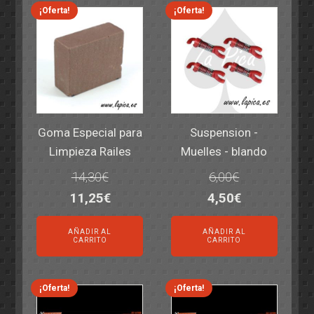
¡Oferta!
¡Oferta!
Goma Especial para
Suspension -
Limpieza Railes
Muelles - blando
14,30
€
6,00
€
El
El
El
El
11,25
€
4,50
€
precio
precio
precio
precio
AÑADIR AL
AÑADIR AL
original
actual
original
actual
CARRITO
CARRITO
era:
es:
era:
es:
14,30€.
11,25€.
6,00€.
4,50€.
¡Oferta!
¡Oferta!