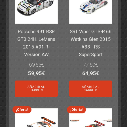
Porsche 991 RSR
SRT Viper GTS-R 6h
GT3 24H. LeMans
Watkins Glen 2015
2015 #91 R-
#33 - RS
Version AW
SuperSport
69,55
€
77,60
€
El
El
El
El
59,95
€
64,95
€
precio
precio
precio
precio
AÑADIR AL
AÑADIR AL
original
actual
original
actual
CARRITO
CARRITO
era:
es:
era:
es:
69,55€.
59,95€.
77,60€.
64,95€.
¡Oferta!
¡Oferta!