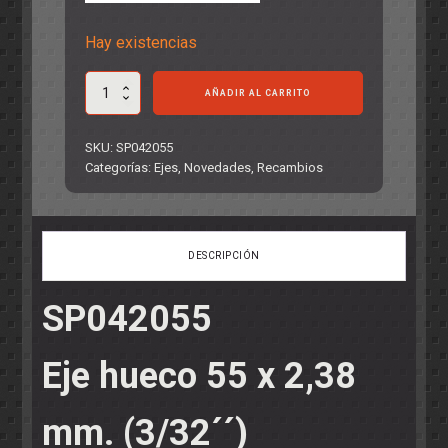
Hay existencias
Eje
AÑADIR AL CARRITO
hueco
55
x
SKU:
SP042055
2,38
Categorías:
Ejes
,
Novedades
,
Recambios
mm.
(3/32
´´)
cantidad
DESCRIPCIÓN
SP042055
Eje hueco 55 x 2,38
mm. (3/32´´)