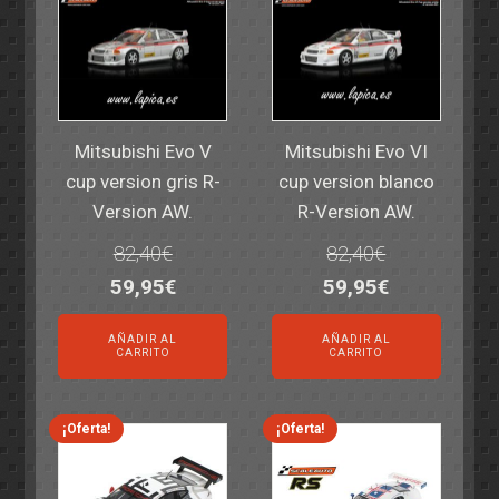
Mitsubishi Evo V
Mitsubishi Evo VI
cup version gris R-
cup version blanco
Version AW.
R-Version AW.
82,40
€
82,40
€
El
El
El
El
59,95
€
59,95
€
precio
precio
precio
precio
AÑADIR AL
AÑADIR AL
original
actual
original
actual
CARRITO
CARRITO
era:
es:
era:
es:
82,40€.
59,95€.
82,40€.
59,95€.
¡Oferta!
¡Oferta!