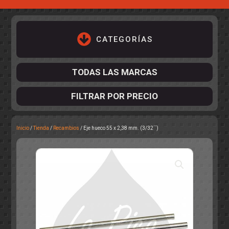
CATEGORÍAS
TODAS LAS MARCAS
FILTRAR POR PRECIO
Inicio
/
Tienda
/
Recambios
/ Eje hueco 55 x 2,38 mm. (3/32´´)
ACCESORIOS DE CHASIS
KIT COMPLETO
DESPIECE
COCKPIT Y PILOTOS
CARROCERÍAS
ACCESORIOS DE CARROCERÍ
PISTAS
ELECTRÓNICA
CIRCUITOS
ACCESORIOS
CALCAS
TURISMOS
RALLY
RAID
OTROS