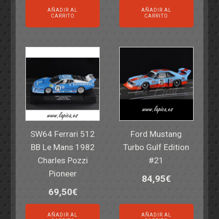
AÑADIR AL
AÑADIR AL
CARRITO
CARRITO
SW64 Ferrari 512
Ford Mustang
BB Le Mans 1982
Turbo Gulf Edition
Charles Pozzi
#21
Pioneer
84,95
€
69,50
€
AÑADIR AL
AÑADIR AL