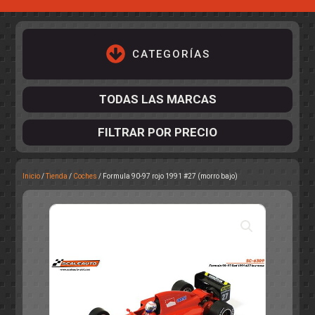
CATEGORÍAS
TODAS LAS MARCAS
FILTRAR POR PRECIO
Inicio
/
Tienda
/
Coches
/ Formula 90-97 rojo 1991 #27 (morro bajo)
ACCESORIOS DE CHASIS
KIT COMPLETO
DESPIECE
COCKPIT Y PILOTOS
CARROCERÍAS
ACCESORIOS DE CARROCERÍ
PISTAS
ELECTRÓNICA
CIRCUITOS
ACCESORIOS
CALCAS
TURISMOS
RALLY
RAID
OTROS