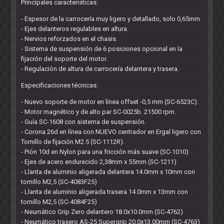
Principales caracteristicas:
- Espesor de la carrocería muy ligero y detallado, solo 0,65mm
- Ejes delanteros regulables en altura.
- Nervios reforzados en el chasis.
- Sistema de suspensión de 6 posiciones opcional en la
fijación del soporte del motor.
- Regulación de altura de carrocería delantera y trasera.
Especificaciones técnicas:
- Nuevo soporte de motor en línea offset -0,5 mm (SC-6523C).
- Motor magnético y de alto par SC-0025b. 21500 rpm.
- Guía SC-1608 con sistema de suspensión.
- Corona 26d en línea con NUEVO centrador en Ergal ligero con
Tornillo de fijación M2.5 (SC-1112R).
- Pión 10d en Nylon para una fricción más suave (SC-1010)
- Ejes de acero endurecido 2,38mm x 55mm (SC-1211)
- Llanta de aluminio aligerada delantera 14.0mm x 10mm con
tornillo M2,5 (SC-4083F25)
- Llanta de aluminio aligerada trasera 14.0mm x 13mm con
tornillo M2,5 (SC-4084F25)
- Neumático Grip Zero delantero 18.0x10.0mm (SC-4762)
- Neumático trasero AS-25 Supergrip 20.0x13.00mm (SC-4763)