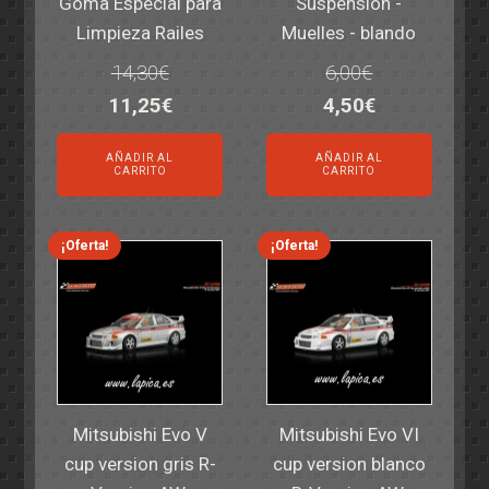
Goma Especial para
Suspension -
Limpieza Railes
Muelles - blando
14,30
€
6,00
€
El
El
El
El
11,25
€
4,50
€
precio
precio
precio
precio
AÑADIR AL
AÑADIR AL
original
actual
original
actual
CARRITO
CARRITO
era:
es:
era:
es:
14,30€.
11,25€.
6,00€.
4,50€.
¡Oferta!
¡Oferta!
Mitsubishi Evo V
Mitsubishi Evo VI
cup version gris R-
cup version blanco