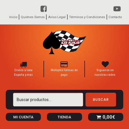
Inicio
Quiénes Somos
Aviso Legal
Términos y Condiciones
Contacto
Envíos a toda
Múltiples formas de
Síguenos en
España y más
pago
nuestras redes
Buscar
BUSCAR
por:
0,00
€
MI CUENTA
TIENDA