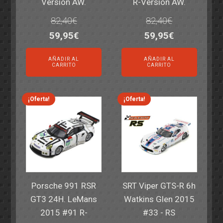
Version AW.
R-Version AW.
82,40
€
82,40
€
El
El
El
El
59,95
€
59,95
€
precio
precio
precio
precio
AÑADIR AL
AÑADIR AL
original
actual
original
actual
CARRITO
CARRITO
era:
es:
era:
es:
82,40€.
59,95€.
82,40€.
59,95€.
¡Oferta!
¡Oferta!
Porsche 991 RSR
SRT Viper GTS-R 6h
GT3 24H. LeMans
Watkins Glen 2015
2015 #91 R-
#33 - RS