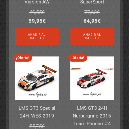
Version AW
SuperSport
69,55
€
77,60
€
El
El
El
El
59,95
€
64,95
€
precio
precio
precio
precio
AÑADIR AL
AÑADIR AL
original
actual
original
actual
CARRITO
CARRITO
era:
es:
era:
es:
69,55€.
59,95€.
77,60€.
64,95€.
¡Oferta!
¡Oferta!
LMS GT3 Special
LMS GT3 24H
24H. WES-2019
Nurburgring 2015
Team Phoenix #4
55,75
€