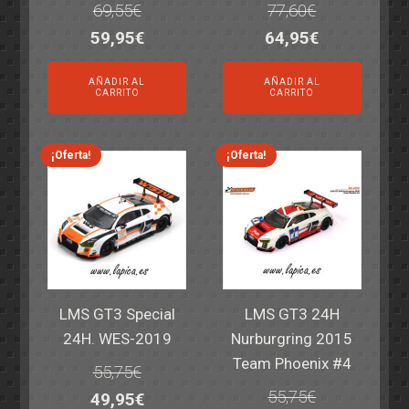
69,55
€
77,60
€
El
El
El
El
59,95
€
64,95
€
precio
precio
precio
precio
AÑADIR AL
AÑADIR AL
original
actual
original
actual
CARRITO
CARRITO
era:
es:
era:
es:
69,55€.
59,95€.
77,60€.
64,95€.
¡Oferta!
¡Oferta!
LMS GT3 Special
LMS GT3 24H
24H. WES-2019
Nurburgring 2015
Team Phoenix #4
55,75
€
55,75
€
El
El
49,95
€