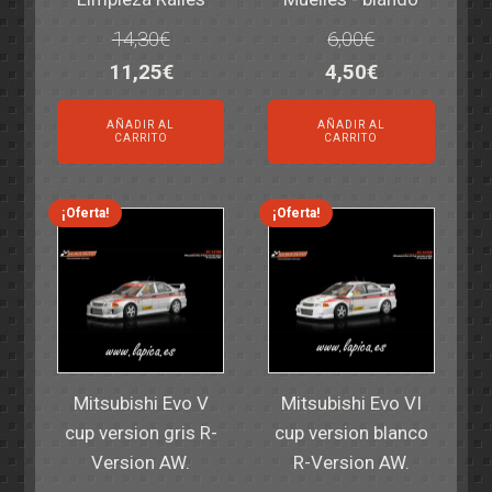
14,30
€
6,00
€
El
El
El
El
11,25
€
4,50
€
precio
precio
precio
precio
AÑADIR AL
AÑADIR AL
original
actual
original
actual
CARRITO
CARRITO
era:
es:
era:
es:
14,30€.
11,25€.
6,00€.
4,50€.
¡Oferta!
¡Oferta!
Mitsubishi Evo V
Mitsubishi Evo VI
cup version gris R-
cup version blanco
Version AW.
R-Version AW.