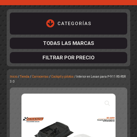
CATEGORÍAS
TODAS LAS MARCAS
FILTRAR POR PRECIO
Inicio
/
Tienda
/
Carrocerías
/
Cockpit y pilotos
/ Interior en Lexan para P-911 RS-RSR
ACCESORIOS DE CHASIS
3.0
KIT COMPLETO
DESPIECE
COCKPIT Y PILOTOS
CARROCERÍAS
ACCESORIOS DE CARROCERÍ
PISTAS
ELECTRÓNICA
CIRCUITOS
ACCESORIOS
CALCAS
TURISMOS
RALLY
RAID
OTROS