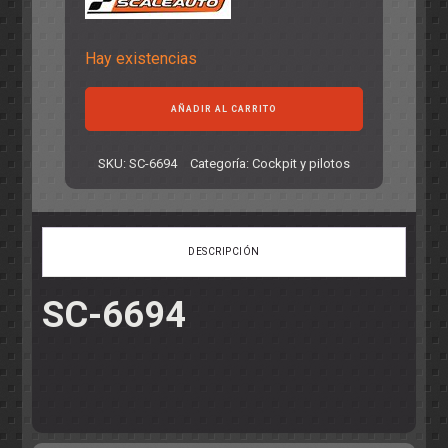
Hay existencias
Interior
AÑADIR AL CARRITO
en
Lexan
para
SKU:
SC-6694
Categoría:
Cockpit y pilotos
P-
911
RS-
RSR
DESCRIPCIÓN
3.0
cantidad
SC-6694