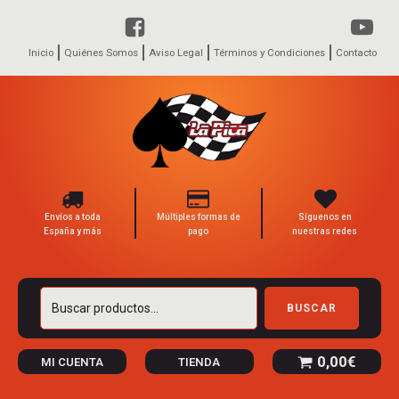
Inicio
Quiénes Somos
Aviso Legal
Términos y Condiciones
Contacto
Envíos a toda
Múltiples formas de
Síguenos en
España y más
pago
nuestras redes
Buscar
BUSCAR
por:
0,00
€
MI CUENTA
TIENDA