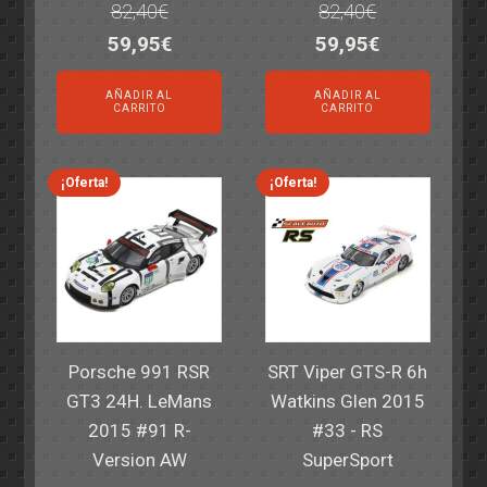
82,40
€
82,40
€
El
El
El
El
59,95
€
59,95
€
precio
precio
precio
precio
AÑADIR AL
AÑADIR AL
original
actual
original
actual
CARRITO
CARRITO
era:
es:
era:
es:
82,40€.
59,95€.
82,40€.
59,95€.
¡Oferta!
¡Oferta!
Porsche 991 RSR
SRT Viper GTS-R 6h
GT3 24H. LeMans
Watkins Glen 2015
2015 #91 R-
#33 - RS
Version AW
SuperSport