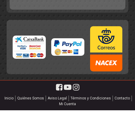
55,75€.
49,95€.
Inicio
Quiénes Somos
Aviso Legal
Términos y Condiciones
Contacto
Mi Cuenta