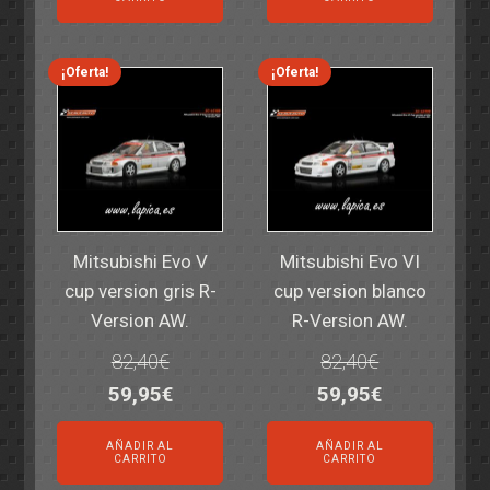
era:
es:
era:
es:
14,30€.
11,25€.
6,00€.
4,50€.
¡Oferta!
¡Oferta!
Mitsubishi Evo V
Mitsubishi Evo VI
cup version gris R-
cup version blanco
Version AW.
R-Version AW.
82,40
€
82,40
€
El
El
El
El
59,95
€
59,95
€
precio
precio
precio
precio
AÑADIR AL
AÑADIR AL
original
actual
original
actual
CARRITO
CARRITO