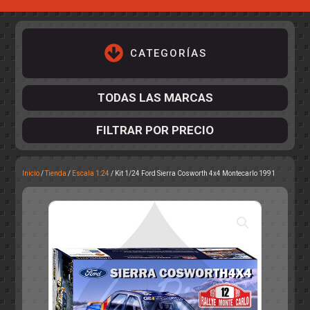
CATEGORÍAS
TODAS LAS MARCAS
FILTRAR POR PRECIO
Inicio
/
Tienda
/
Escala 1:24
/ Kit 1/24 Ford Sierra Cosworth 4x4 Montecarlo 1991
ACCESORIOS DE CHASIS
KIT COMPLETO
DESPIECE
COCKPIT Y PILOTOS
CARROCERÍAS
ACCESORIOS DE CARROCERÍ
PISTAS
ELECTRÓNICA
CIRCUITOS
ACCESORIOS
CALCAS
TURISMOS
RALLY
RAID
OTROS