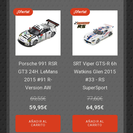
era:
es:
era:
es:
82,40€.
59,95€.
82,40€.
59,95€.
¡Oferta!
¡Oferta!
Porsche 991 RSR
SRT Viper GTS-R 6h
GT3 24H. LeMans
Watkins Glen 2015
2015 #91 R-
#33 - RS
Version AW
SuperSport
69,55
€
77,60
€
El
El
El
El
59,95
€
64,95
€
precio
precio
precio
precio
AÑADIR AL
AÑADIR AL
original
actual
original
actual
CARRITO
CARRITO