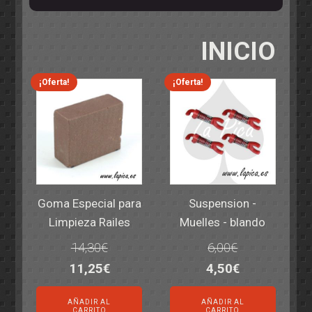
INICIO
¡Oferta!
¡Oferta!
Goma Especial para
Suspension -
Limpieza Railes
Muelles - blando
14,30
€
6,00
€
El
El
El
El
11,25
€
4,50
€
precio
precio
precio
precio
AÑADIR AL
AÑADIR AL
original
actual
original
actual
CARRITO
CARRITO