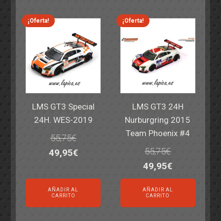
era:
es:
era:
es:
69,55€.
59,95€.
77,60€.
64,95€.
¡Oferta!
¡Oferta!
LMS GT3 Special
LMS GT3 24H
24H. WES-2019
Nurburgring 2015
Team Phoenix #4
55,75
€
55,75
€
El
El
49,95
€
El
El
49,95
€
precio
precio
precio
precio
original
actual
AÑADIR AL
AÑADIR AL
original
actual
era:
es:
CARRITO
CARRITO
era:
es:
55,75€.
49,95€.