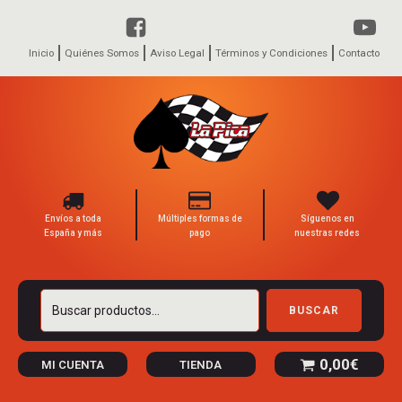
Inicio
Quiénes Somos
Aviso Legal
Términos y Condiciones
Contacto
Envíos a toda
Múltiples formas de
Síguenos en
España y más
pago
nuestras redes
Buscar
BUSCAR
por:
0,00
€
MI CUENTA
TIENDA