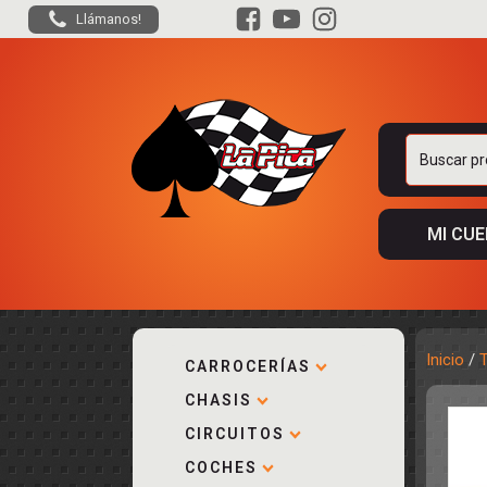
Llámanos!
Buscar
por:
MI CU
Inicio
/
CARROCERÍAS
CHASIS
ACCESORIOS
KIT COMPLE
DESPIECE
COCKPIT Y P
CIRCUITOS
CARROCERÍA
ACCESORIOS
COCHES
PISTAS
ELECTRÓNIC
CIRCUITOS
ACCESORIOS