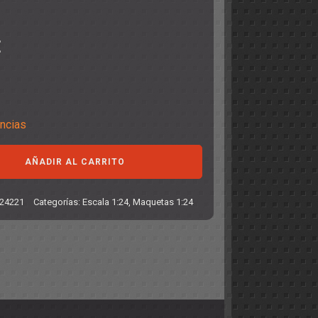
€
encias
AÑADIR AL CARRITO
24221
Categorías:
Escala 1:24
,
Maquetas 1:24