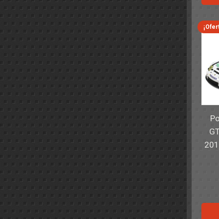
¡Ofer
Po
GT
201