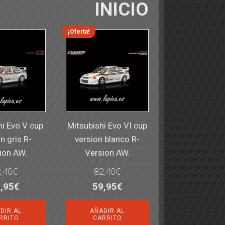
INICIO
¡Oferta!
hi Evo V cup
Mitsubishi Evo VI cup
n gris R-
version blanco R-
ion AW.
Version AW.
,40
€
82,40
€
El
El
El
,95
€
59,95
€
ecio
precio
precio
precio
DIR AL
AÑADIR AL
iginal
actual
original
actual
RRITO
CARRITO