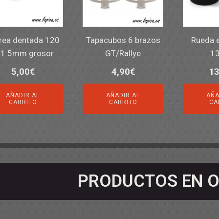
rea dentada 120
Tapacubos 6 brazos
Rueda e
 1.5mm grosor
GT/Rallye
1
5,00
€
4,90
€
13
AÑADIR AL
AÑADIR AL
AÑA
CARRITO
CARRITO
CA
PRODUCTOS EN O