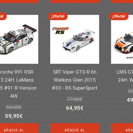
er
14,30€.
11,25€.
6,00€.
4,50€.
82
ta!
¡Oferta!
¡Oferta!
rsche 991 RSR
SRT Viper GTS-R 6h
LMS GT
3 24H. LeMans
Watkins Glen 2015
24H. 
5 #91 R-Version
#33 - RS SuperSport
55
AW
77,60
€
El
49
69,55
€
El
El
64,95
€
pr
El
El
59,95
€
precio
precio
or
precio
precio
original
actual
er
AÑADIR AL
AÑADIR AL
AÑA