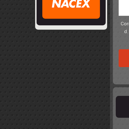
Cor
d.