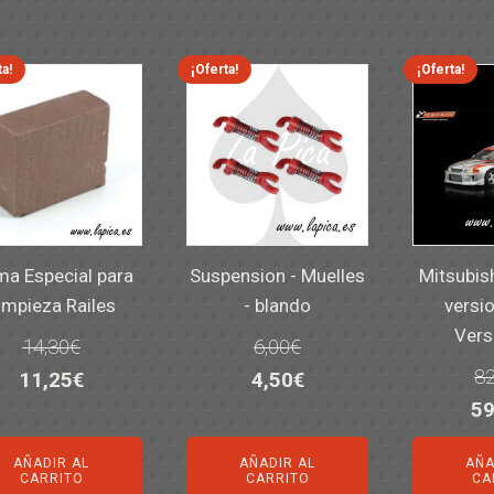
ta!
¡Oferta!
¡Oferta!
a Especial para
Suspension - Muelles
Mitsubis
impieza Railes
- blando
versio
Vers
14,30
€
6,00
€
82
El
El
El
El
11,25
€
4,50
€
El
59
precio
precio
precio
precio
pr
original
actual
original
actual
AÑADIR AL
AÑADIR AL
AÑA
or
era:
es:
era:
es:
CARRITO
CARRITO
CA