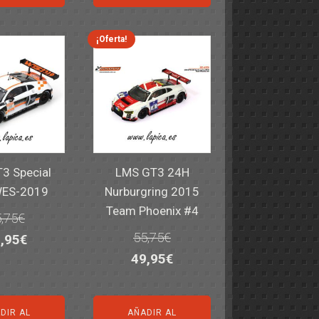
a:
es:
era:
es:
,40€.
59,95€.
82,40€.
59,95€.
¡Oferta!
3 Special
LMS GT3 24H
WES-2019
Nurburgring 2015
Team Phoenix #4
,75
€
55,75
€
El
,95
€
El
El
49,95
€
ecio
precio
precio
precio
iginal
actual
original
actual
a:
es:
DIR AL
AÑADIR AL