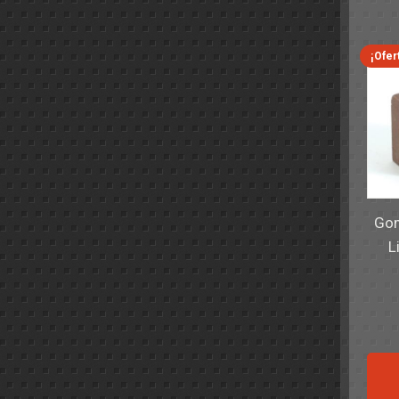
¡Ofer
Gom
L