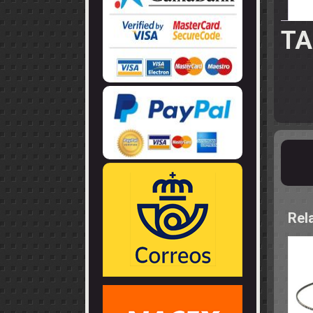
LLANTAS
GUIA - BRAZ
EJES
CORONAS
COJINETES -
CABLES - TE
TA
Rel