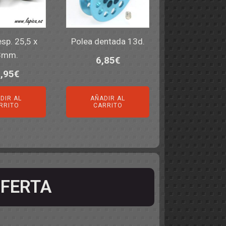
sp. 25,5 x
Polea dentada 13d.
3mm.
6,85
€
,95
€
DIR AL
AÑADIR AL
RRITO
CARRITO
FERTA