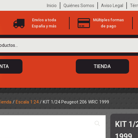
Inicio
Quiénes Somos
Aviso Legal
Tér
Envíos a toda
Múltiples formas
España y más
de pago
ENTA
TIENDA
Tienda
/
Escala 1:24
/ KIT 1/24 Peugeot 206 WRC 1999
 DE CHASIS
TO
KIT 1
ILOTOS
S
 DE CARROCERÍAS
1999
A