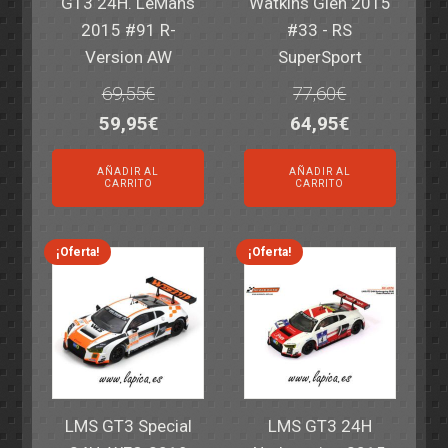
GT3 24H. LeMans
Watkins Glen 2015
2015 #91 R-
#33 - RS
Version AW
SuperSport
69,55
€
77,60
€
El
El
El
El
59,95
€
64,95
€
precio
precio
precio
precio
AÑADIR AL
AÑADIR AL
original
actual
original
actual
CARRITO
CARRITO
era:
es:
era:
es:
69,55€.
59,95€.
77,60€.
64,95€.
¡Oferta!
¡Oferta!
LMS GT3 Special
LMS GT3 24H