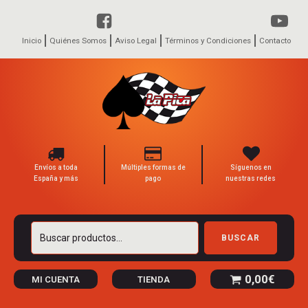
Inicio
Quiénes Somos
Aviso Legal
Términos y Condiciones
Contacto
Envíos a toda
Múltiples formas de
Síguenos en
España y más
pago
nuestras redes
Buscar
BUSCAR
por:
0,00
€
MI CUENTA
TIENDA