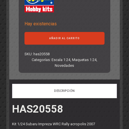
Hay existencias
Kit
AÑADIR AL CARRITO
1/24
Subaru
Impreza
SKU:
has20558
WRC
Categorías:
Escala 1:24
,
Maquetas 1:24
,
Rally
Novedades
acropolis
2007
cantidad
DESCRIPCIÓN
HAS20558
Kit 1/24 Subaru Impreza WRC Rally acropolis 2007