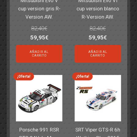
Mitsubishi Evo V
Mitsubishi Evo VI
cup version gris R-
cup version blanco
Version AW.
R-Version AW.
82,40
€
82,40
€
El
El
El
El
59,95
€
59,95
€
precio
precio
precio
precio
AÑADIR AL
AÑADIR AL
original
actual
original
actual
CARRITO
CARRITO
era:
es:
era:
es:
82,40€.
59,95€.
82,40€.
59,95€.
¡Oferta!
¡Oferta!
Porsche 991 RSR
SRT Viper GTS-R 6h