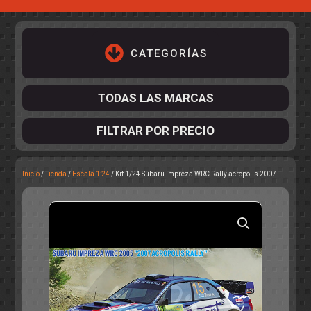
CATEGORÍAS
TODAS LAS MARCAS
FILTRAR POR PRECIO
Inicio
/
Tienda
/
Escala 1:24
/ Kit 1/24 Subaru Impreza WRC Rally acropolis 2007
ACCESORIOS DE CHASIS
KIT COMPLETO
DESPIECE
COCKPIT Y PILOTOS
CARROCERÍAS
ACCESORIOS DE CARROCERÍ
PISTAS
ELECTRÓNICA
CIRCUITOS
ACCESORIOS
CALCAS
TURISMOS
RALLY
RAID
OTROS