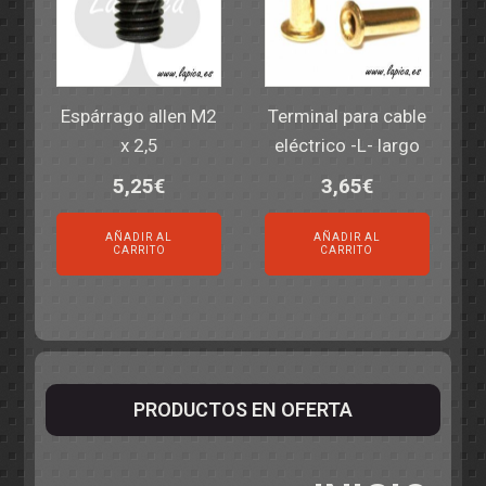
Espárrago allen M2
Terminal para cable
x 2,5
eléctrico -L- largo
5,25
€
3,65
€
AÑADIR AL
AÑADIR AL
CARRITO
CARRITO
PRODUCTOS EN OFERTA