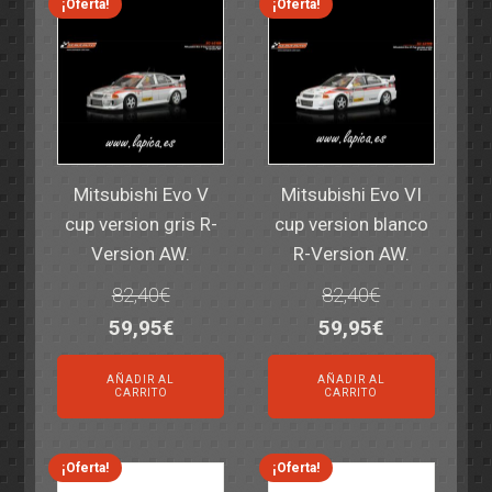
¡Oferta!
¡Oferta!
Mitsubishi Evo V
Mitsubishi Evo VI
cup version gris R-
cup version blanco
Version AW.
R-Version AW.
82,40
€
82,40
€
El
El
El
El
59,95
€
59,95
€
precio
precio
precio
precio
AÑADIR AL
AÑADIR AL
original
actual
original
actual
CARRITO
CARRITO
era:
es:
era:
es:
82,40€.
59,95€.
82,40€.
59,95€.
¡Oferta!
¡Oferta!