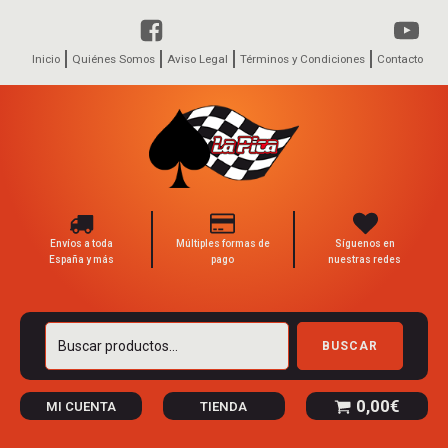
Inicio
Quiénes Somos
Aviso Legal
Términos y Condiciones
Contacto
Envíos a toda
Múltiples formas de
Síguenos en
España y más
pago
nuestras redes
Buscar
BUSCAR
por:
0,00
€
MI CUENTA
TIENDA