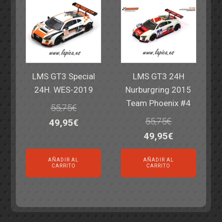
LMS GT3 Special
LMS GT3 24H
24H. WES-2019
Nurburgring 2015
Team Phoenix #4
55,75
€
55,75
€
El
El
49,95
€
El
El
49,95
€
precio
precio
precio
precio
original
actual
AÑADIR AL
AÑADIR AL
original
actual
era:
es:
CARRITO
CARRITO
era:
es:
55,75€.
49,95€.
55,75€.
49,95€.