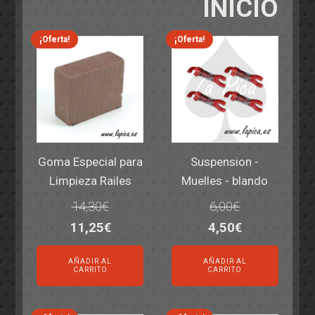
INICIO
¡Oferta!
¡Oferta!
Goma Especial para
Suspension -
Limpieza Railes
Muelles - blando
14,30
€
6,00
€
El
El
El
El
11,25
€
4,50
€
precio
precio
precio
precio
AÑADIR AL
AÑADIR AL
original
actual
original
actual
CARRITO
CARRITO
era:
es:
era:
es:
14,30€.
11,25€.
6,00€.
4,50€.