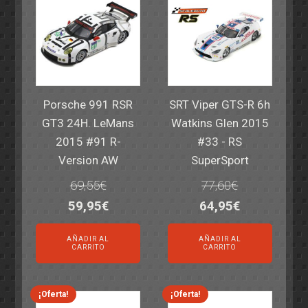
Porsche 991 RSR
SRT Viper GTS-R 6h
GT3 24H. LeMans
Watkins Glen 2015
2015 #91 R-
#33 - RS
Version AW
SuperSport
69,55
€
77,60
€
El
El
El
El
59,95
€
64,95
€
precio
precio
precio
precio
AÑADIR AL
AÑADIR AL
original
actual
original
actual
CARRITO
CARRITO
era:
es:
era:
es:
69,55€.
59,95€.
77,60€.
64,95€.
¡Oferta!
¡Oferta!