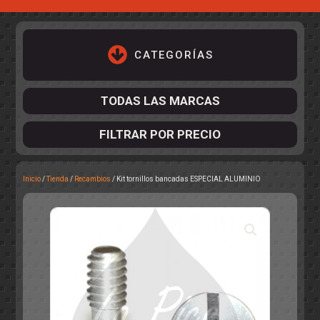
CATEGORÍAS
TODAS LAS MARCAS
FILTRAR POR PRECIO
Inicio
/
Tienda
/
Recambios
/ Kit tornillos bancadas ESPECIAL ALUMINIO
ACCESORIOS DE CHASIS
KIT COMPLETO
DESPIECE
COCKPIT Y PILOTOS
CARROCERÍAS
ACCESORIOS DE CARROCERÍ
PISTAS
ELECTRÓNICA
CIRCUITOS
ACCESORIOS
CALCAS
TURISMOS
RALLY
RAID
OTROS