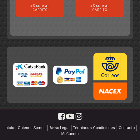
precio
precio
original
actual
AÑADIR AL
AÑADIR AL
original
actual
era:
es:
CARRITO
CARRITO
era:
es:
55,75€.
49,95€.
55,75€.
49,95€.
Inicio
Quiénes Somos
Aviso Legal
Términos y Condiciones
Contacto
Mi Cuenta