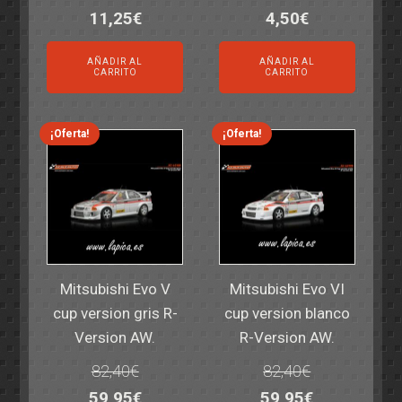
El
El
El
El
11,25
€
4,50
€
precio
precio
precio
precio
AÑADIR AL
AÑADIR AL
original
actual
original
actual
CARRITO
CARRITO
era:
es:
era:
es:
14,30€.
11,25€.
6,00€.
4,50€.
¡Oferta!
¡Oferta!
Mitsubishi Evo V
Mitsubishi Evo VI
cup version gris R-
cup version blanco
Version AW.
R-Version AW.
82,40
€
82,40
€
El
El
El
El
59,95
€
59,95
€