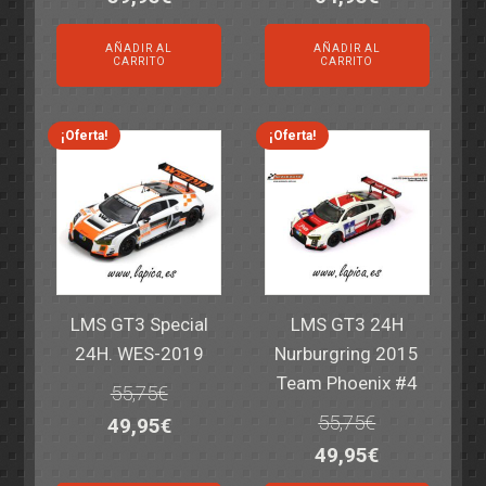
precio
precio
precio
precio
AÑADIR AL
AÑADIR AL
original
actual
original
actual
CARRITO
CARRITO
era:
es:
era:
es:
69,55€.
59,95€.
77,60€.
64,95€.
¡Oferta!
¡Oferta!
LMS GT3 Special
LMS GT3 24H
24H. WES-2019
Nurburgring 2015
Team Phoenix #4
55,75
€
55,75
€
El
El
49,95
€
El
El
49,95
€
precio
precio