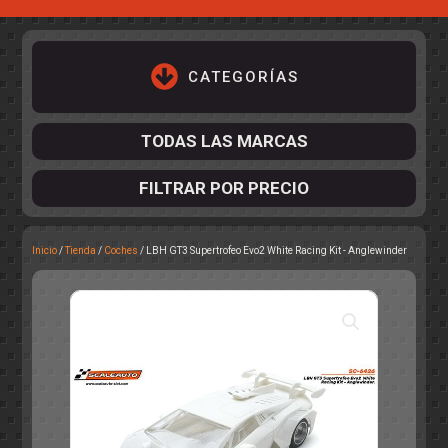
CATEGORÍAS
TODAS LAS MARCAS
FILTRAR POR PRECIO
Inicio
/
Tienda
/
Coches
/ LBH GT3 Supertrofeo Evo2 White Racing Kit - Anglewinder
ACCESORIOS DE CHASIS
KIT COMPLETO
DESPIECE
COCKPIT Y PILOTOS
CARROCERÍAS
ACCESORIOS DE CARROCERÍ
PISTAS
ELECTRÓNICA
CIRCUITOS
ACCESORIOS
CALCAS
TURISMOS
RALLY
RAID
OTROS