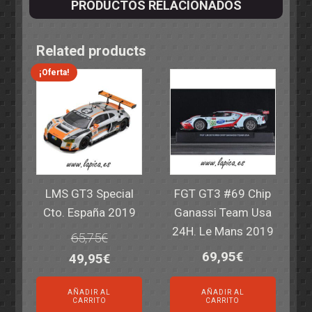
PRODUCTOS RELACIONADOS
Related products
¡Oferta!
LMS GT3 Special
FGT GT3 #69 Chip
Cto. España 2019
Ganassi Team Usa
24H. Le Mans 2019
65,75
€
69,95
€
El
El
49,95
€
precio
precio
AÑADIR AL
AÑADIR AL
original
actual
CARRITO
CARRITO