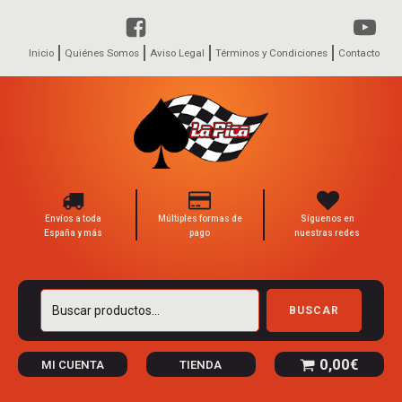
Inicio
Quiénes Somos
Aviso Legal
Términos y Condiciones
Contacto
Envíos a toda
Múltiples formas de
Síguenos en
España y más
pago
nuestras redes
Buscar
BUSCAR
por:
0,00
€
MI CUENTA
TIENDA