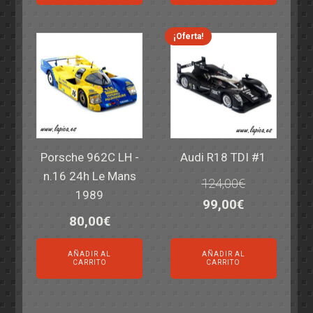
era:
es:
65,75€.
49,95€.
¡Oferta!
Porsche 962C LH -
Audi R18 TDI #1
n.16 24h Le Mans
124,00
€
1989
El
El
99,00
€
80,00
€
precio
precio
original
actual
AÑADIR AL
AÑADIR AL
era:
es:
CARRITO
CARRITO
124,00€.
99,00€.