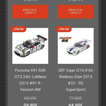
precio
precio
precio
precio
AÑADIR AL
AÑADIR AL
original
actual
original
actual
CARRITO
CARRITO
era:
es:
era:
es:
82,40€.
59,95€.
82,40€.
59,95€.
¡Oferta!
¡Oferta!
Porsche 991 RSR
SRT Viper GTS-R 6h
GT3 24H. LeMans
Watkins Glen 2015
2015 #91 R-
#33 - RS
Version AW
SuperSport
69,55
€
77,60
€
El
El
El
El
59,95
€
64,95
€