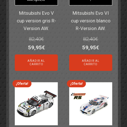
Mitsubishi Evo V
Mitsubishi Evo VI
cup version gris R-
cup version blanco
Version AW.
R-Version AW.
82,40
€
82,40
€
El
El
El
El
59,95
€
59,95
€
precio
precio
precio
precio
AÑADIR AL
AÑADIR AL
original
actual
original
actual
CARRITO
CARRITO
era:
es:
era:
es:
82,40€.
59,95€.
82,40€.
59,95€.
¡Oferta!
¡Oferta!