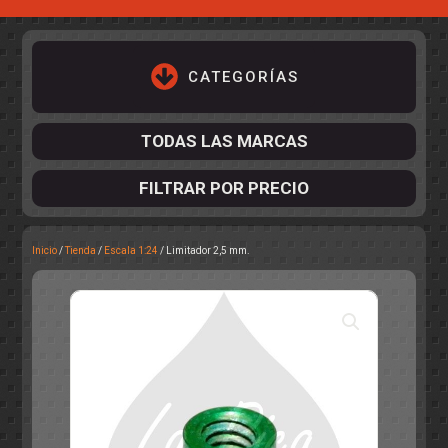
CATEGORÍAS
TODAS LAS MARCAS
FILTRAR POR PRECIO
Inicio
/
Tienda
/
Escala 1:24
/ Limitador 2,5 mm.
ACCESORIOS DE CHASIS
KIT COMPLETO
DESPIECE
COCKPIT Y PILOTOS
CARROCERÍAS
ACCESORIOS DE CARROCERÍ
PISTAS
ELECTRÓNICA
CIRCUITOS
ACCESORIOS
CALCAS
TURISMOS
RALLY
RAID
OTROS