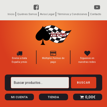
Inicio
Quiénes Somos
Aviso Legal
Términos y Condiciones
Contacto
Envíos a toda
Múltiples formas de
Síguenos en
España y más
pago
nuestras redes
Buscar
BUSCAR
por:
0,00
€
MI CUENTA
TIENDA