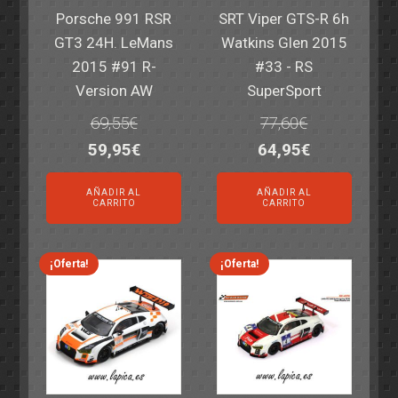
Porsche 991 RSR
SRT Viper GTS-R 6h
GT3 24H. LeMans
Watkins Glen 2015
2015 #91 R-
#33 - RS
Version AW
SuperSport
69,55
€
77,60
€
El
El
El
El
59,95
€
64,95
€
precio
precio
precio
precio
AÑADIR AL
AÑADIR AL
original
actual
original
actual
CARRITO
CARRITO
era:
es:
era:
es:
69,55€.
59,95€.
77,60€.
64,95€.
¡Oferta!
¡Oferta!