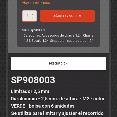
Hay existencias
Limitador
AÑADIR AL CARRITO
2,5
mm.
cantidad
SKU:
sp908003
Categorías:
Accesorios de chasis 1:24
,
Chasis
1:24
,
Escala 1:24
,
Stoppers - separadores 1:24
DESCRIPCIÓN
SP908003
Limitador 2,5 mm.
Duraluminio - 2,5 mm. de altura - M2 - color
VERDE - bolsa con 6 unidades
Se utiliza para limitar y ajustar el recorrido