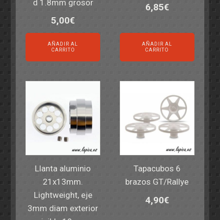
d 1.8mm grosor
6,85
€
5,00
€
AÑADIR AL
AÑADIR AL
CARRITO
CARRITO
Llanta aluminio
Tapacubos 6
21x13mm.
brazos GT/Rallye
Lightweight, eje
4,90
€
3mm diam exterior