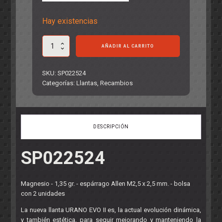
Hay existencias
Llanta
AÑADIR AL CARRITO
16,9
x
10
SKU:
SP022524
mm.
Categorías:
Llantas
,
Recambios
URANO
EVO
II
cantidad
DESCRIPCIÓN
SP022524
Magnesio - 1,35 gr. - espárrago Allen M2,5 x 2,5 mm. - bolsa
con 2 unidades
La nueva llanta URANO EVO II es, la actual evolución dinámica,
y también estética, para seguir mejorando y manteniendo la