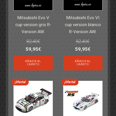
Mitsubishi Evo V
Mitsubishi Evo VI
cup version gris R-
cup version blanco
Version AW.
R-Version AW.
82,40
€
82,40
€
El
El
El
El
59,95
€
59,95
€
precio
precio
precio
precio
AÑADIR AL
AÑADIR AL
original
actual
original
actual
CARRITO
CARRITO
era:
es:
era:
es:
82,40€.
59,95€.
82,40€.
59,95€.
¡Oferta!
¡Oferta!