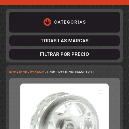
CATEGORÍAS
TODAS LAS MARCAS
FILTRAR POR PRECIO
Inicio
/
Tienda
/
Recambios
/ Llanta 16,9 x 10 mm. URANO EVO II
ACCESORIOS DE CHASIS
KIT COMPLETO
DESPIECE
COCKPIT Y PILOTOS
CARROCERÍAS
ACCESORIOS DE CARROCERÍ
PISTAS
ELECTRÓNICA
CIRCUITOS
ACCESORIOS
CALCAS
TURISMOS
RALLY
RAID
OTROS