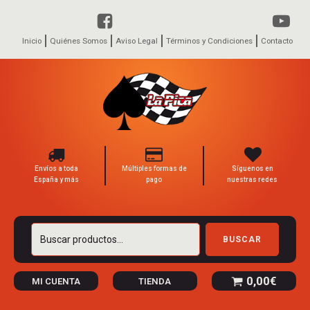
Inicio
Quiénes Somos
Aviso Legal
Términos y Condiciones
Contacto
Envíos a toda
Múltiples formas de
Síguenos en
España y más
pago
nuestras redes
Buscar
BUSCAR
por:
0,00
€
MI CUENTA
TIENDA