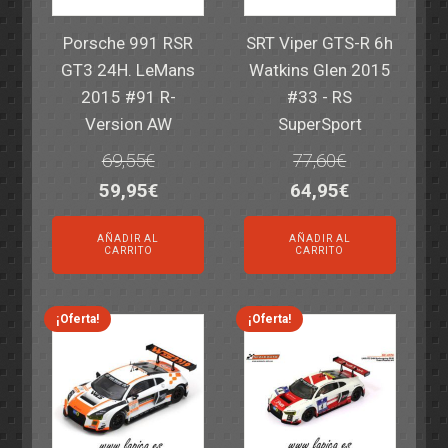
Porsche 991 RSR
SRT Viper GTS-R 6h
GT3 24H. LeMans
Watkins Glen 2015
2015 #91 R-
#33 - RS
Version AW
SuperSport
69,55
€
77,60
€
El
El
El
El
59,95
€
64,95
€
precio
precio
precio
precio
AÑADIR AL
AÑADIR AL
original
actual
original
actual
CARRITO
CARRITO
era:
es:
era:
es:
69,55€.
59,95€.
77,60€.
64,95€.
¡Oferta!
¡Oferta!