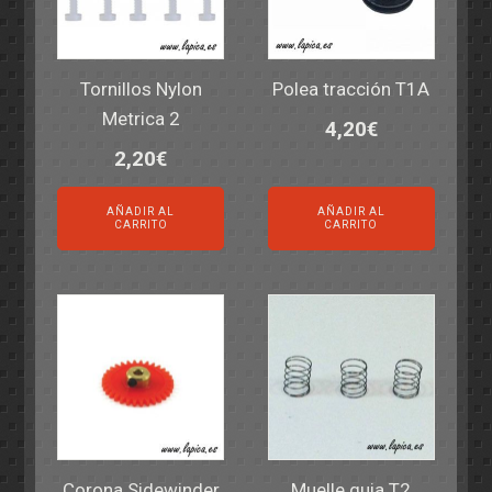
Tornillos Nylon
Polea tracción T1A
Metrica 2
4,20
€
2,20
€
AÑADIR AL
AÑADIR AL
CARRITO
CARRITO
Corona Sidewinder
Muelle guia T2