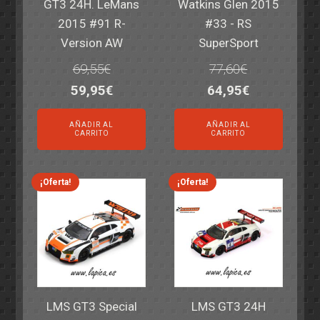
GT3 24H. LeMans
Watkins Glen 2015
2015 #91 R-
#33 - RS
Version AW
SuperSport
69,55
€
77,60
€
El
El
El
El
59,95
€
64,95
€
precio
precio
precio
precio
AÑADIR AL
AÑADIR AL
original
actual
original
actual
CARRITO
CARRITO
era:
es:
era:
es:
69,55€.
59,95€.
77,60€.
64,95€.
¡Oferta!
¡Oferta!
LMS GT3 Special
LMS GT3 24H