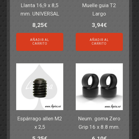
Llanta 16,9 x 8,5
Muelle guia T2
mm. UNIVERSAL
Largo
8,25
€
3,94
€
AÑADIR AL
AÑADIR AL
CARRITO
CARRITO
Espárrago allen M2
Neum. goma Zero
x 2,5
Grip 16 x 8.8 mm.
5,25
€
6,10
€