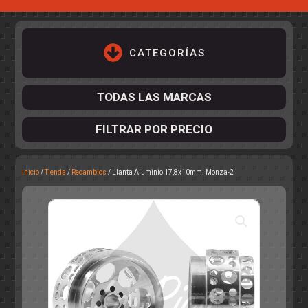
CATEGORÍAS
TODAS LAS MARCAS
FILTRAR POR PRECIO
Inicio
/
Tienda
/
Recambios
/ Llanta Aluminio 17,8x10mm. Monza-2
ACCESORIOS DE CHASIS
KIT COMPLETO
DESPIECE
COCKPIT Y PILOTOS
CARROCERÍAS
ACCESORIOS DE CARROCERÍ
PISTAS
ELECTRÓNICA
CIRCUITOS
ACCESORIOS
CALCAS
TURISMOS
RALLY
RAID
OTROS