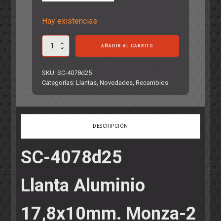
Hay existencias
Llanta
AÑADIR AL CARRITO
Aluminio
17,8x10mm.
Monza-
SKU:
SC-4078d25
2
Categorías:
Llantas
,
Novedades
,
Recambios
cantidad
DESCRIPCIÓN
SC-4078d25
Llanta Aluminio
17,8x10mm. Monza-2