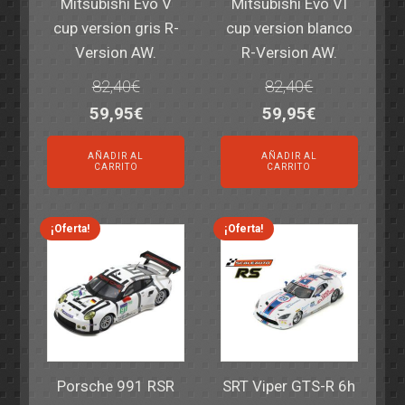
Mitsubishi Evo V
Mitsubishi Evo VI
cup version gris R-
cup version blanco
Version AW.
R-Version AW.
82,40
€
82,40
€
El
El
El
El
59,95
€
59,95
€
precio
precio
precio
precio
AÑADIR AL
AÑADIR AL
original
actual
original
actual
CARRITO
CARRITO
era:
es:
era:
es:
82,40€.
59,95€.
82,40€.
59,95€.
¡Oferta!
¡Oferta!
Porsche 991 RSR
SRT Viper GTS-R 6h