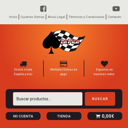
Inicio
Quiénes Somos
Aviso Legal
Términos y Condiciones
Contacto
Envíos a toda
Múltiples formas de
Síguenos en
España y más
pago
nuestras redes
Buscar
BUSCAR
por:
0,00
€
MI CUENTA
TIENDA