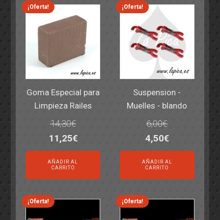
¡Oferta!
¡Oferta!
Goma Especial para
Suspension -
Limpieza Railes
Muelles - blando
14,30
€
6,00
€
El
El
El
El
11,25
€
4,50
€
precio
precio
precio
precio
AÑADIR AL
AÑADIR AL
original
actual
original
actual
CARRITO
CARRITO
era:
es:
era:
es:
14,30€.
11,25€.
6,00€.
4,50€.
¡Oferta!
¡Oferta!