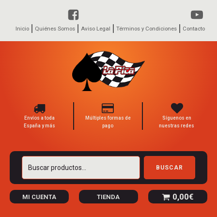
Inicio
Quiénes Somos
Aviso Legal
Términos y Condiciones
Contacto
Envíos a toda
Múltiples formas de
Síguenos en
España y más
pago
nuestras redes
Buscar
BUSCAR
por:
0,00
€
MI CUENTA
TIENDA