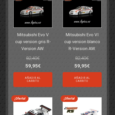
Mitsubishi Evo V
Mitsubishi Evo VI
cup version gris R-
cup version blanco
Version AW.
R-Version AW.
82,40
€
82,40
€
El
El
El
El
59,95
€
59,95
€
precio
precio
precio
precio
AÑADIR AL
AÑADIR AL
original
actual
original
actual
CARRITO
CARRITO
era:
es:
era:
es:
82,40€.
59,95€.
82,40€.
59,95€.
¡Oferta!
¡Oferta!