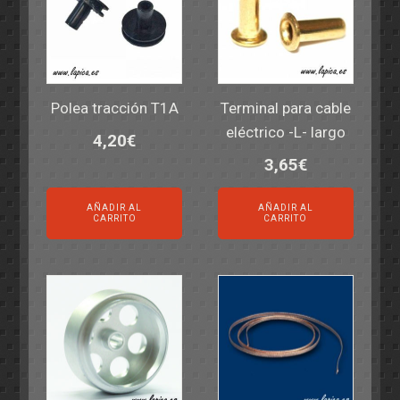
Polea tracción T1A
Terminal para cable
eléctrico -L- largo
4,20
€
3,65
€
AÑADIR AL
AÑADIR AL
CARRITO
CARRITO