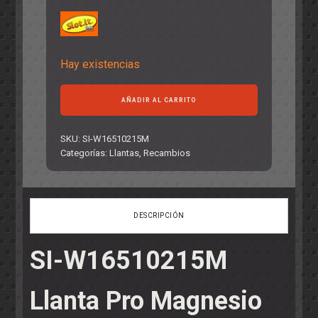
Hay existencias
Llanta
AÑADIR AL CARRITO
Pro
Magnesio
16.5x10mm
SKU:
SI-W16510215M
Super-
Categorías:
Llantas
,
Recambios
Aligerada
0.9
gr.
(WH1186MG)
DESCRIPCIÓN
cantidad
SI-W16510215M
Llanta Pro Magnesio