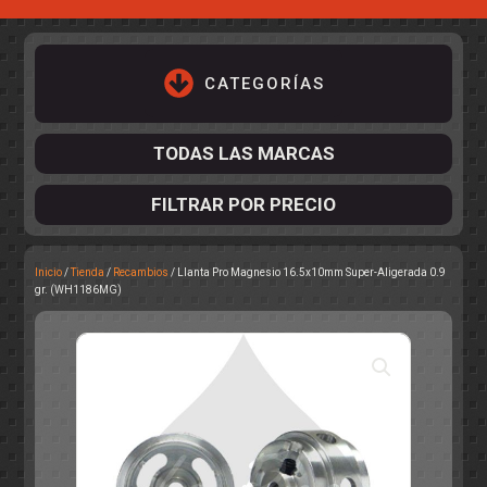
CATEGORÍAS
TODAS LAS MARCAS
FILTRAR POR PRECIO
Inicio
/
Tienda
/
Recambios
/ Llanta Pro Magnesio 16.5x10mm Super-Aligerada 0.9
ACCESORIOS DE CHASIS
gr. (WH1186MG)
KIT COMPLETO
DESPIECE
COCKPIT Y PILOTOS
CARROCERÍAS
ACCESORIOS DE CARROCERÍ
PISTAS
ELECTRÓNICA
CIRCUITOS
ACCESORIOS
CALCAS
TURISMOS
RALLY
RAID
OTROS