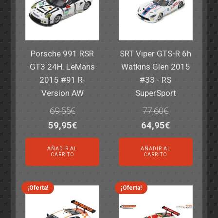
Porsche 991 RSR
SRT Viper GTS-R 6h
GT3 24H. LeMans
Watkins Glen 2015
2015 #91 R-
#33 - RS
Version AW
SuperSport
69,55
€
77,60
€
El
El
El
El
59,95
€
64,95
€
precio
precio
precio
precio
AÑADIR AL
AÑADIR AL
original
actual
original
actual
CARRITO
CARRITO
era:
es:
era:
es:
69,55€.
59,95€.
77,60€.
64,95€.
¡Oferta!
¡Oferta!