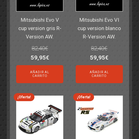
Mitsubishi Evo V
Mitsubishi Evo VI
cup version gris R-
cup version blanco
Version AW.
R-Version AW.
82,40
€
82,40
€
El
El
El
El
59,95
€
59,95
€
precio
precio
precio
precio
AÑADIR AL
AÑADIR AL
original
actual
original
actual
CARRITO
CARRITO
era:
es:
era:
es:
82,40€.
59,95€.
82,40€.
59,95€.
¡Oferta!
¡Oferta!