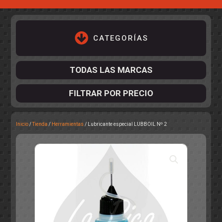
CATEGORÍAS
TODAS LAS MARCAS
FILTRAR POR PRECIO
Inicio
/
Tienda
/
Herramientas
/ Lubricante especial LUBBOIL Nº 2
ACCESORIOS DE CHASIS
KIT COMPLETO
DESPIECE
COCKPIT Y PILOTOS
CARROCERÍAS
ACCESORIOS DE CARROCERÍ
PISTAS
ELECTRÓNICA
CIRCUITOS
ACCESORIOS
CALCAS
TURISMOS
RALLY
RAID
OTROS