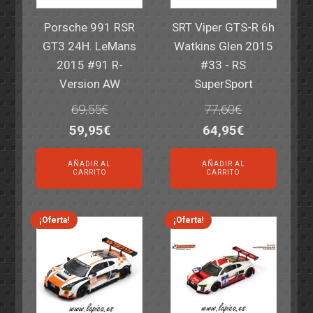
Porsche 991 RSR
SRT Viper GTS-R 6h
GT3 24H. LeMans
Watkins Glen 2015
2015 #91 R-
#33 - RS
Version AW
SuperSport
69,55
€
77,60
€
El
El
El
El
59,95
€
64,95
€
precio
precio
precio
precio
AÑADIR AL
AÑADIR AL
original
actual
original
actual
CARRITO
CARRITO
era:
es:
era:
es:
69,55€.
59,95€.
77,60€.
64,95€.
¡Oferta!
¡Oferta!