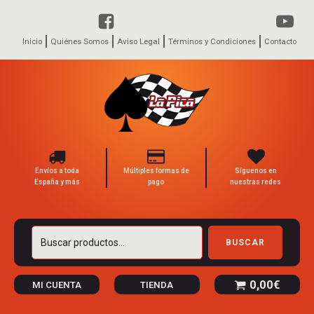
Inicio
Quiénes Somos
Aviso Legal
Términos y Condiciones
Contacto
Envíos a toda
Múltiples formas de
Síguenos en
España y más
pago
nuestras redes
Buscar
BUSCAR
por:
0,00
€
MI CUENTA
TIENDA