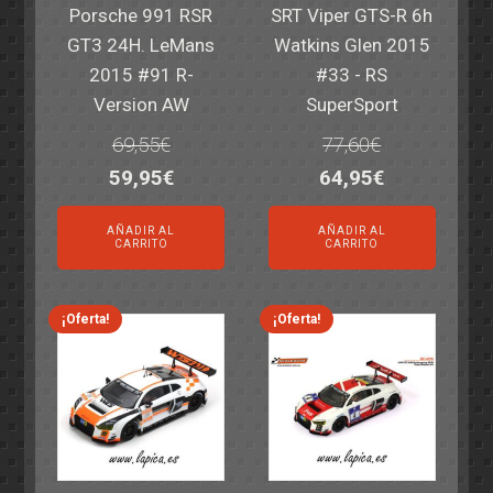
Porsche 991 RSR
SRT Viper GTS-R 6h
GT3 24H. LeMans
Watkins Glen 2015
2015 #91 R-
#33 - RS
Version AW
SuperSport
69,55
€
77,60
€
El
El
El
El
59,95
€
64,95
€
precio
precio
precio
precio
AÑADIR AL
AÑADIR AL
original
actual
original
actual
CARRITO
CARRITO
era:
es:
era:
es:
69,55€.
59,95€.
77,60€.
64,95€.
¡Oferta!
¡Oferta!