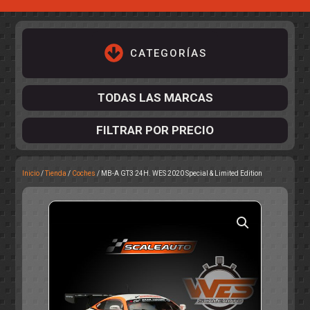
CATEGORÍAS
TODAS LAS MARCAS
FILTRAR POR PRECIO
Inicio
/
Tienda
/
Coches
/ MB-A GT3 24H. WES 2020 Special & Limited Edition
ACCESORIOS DE CHASIS
KIT COMPLETO
DESPIECE
COCKPIT Y PILOTOS
CARROCERÍAS
ACCESORIOS DE CARROCERÍ
PISTAS
ELECTRÓNICA
CIRCUITOS
ACCESORIOS
CALCAS
TURISMOS
RALLY
RAID
OTROS