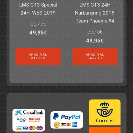
LMS GT3 Special
LMS GT3 24H
24H. WES-2019
Nurburgring 2015
Team Phoenix #4
55,75
€
55,75
€
El
El
49,95
€
El
El
49,95
€
precio
precio
precio
precio
original
actual
AÑADIR AL
AÑADIR AL
original
actual
era:
es:
CARRITO
CARRITO
era:
es:
55,75€.
49,95€.
55,75€.
49,95€.