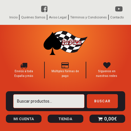
Inicio
Quiénes Somos
Aviso Legal
Términos y Condiciones
Contacto
Envíos a toda
Múltiples formas de
Síguenos en
España y más
pago
nuestras redes
Buscar
BUSCAR
por:
0,00
€
MI CUENTA
TIENDA