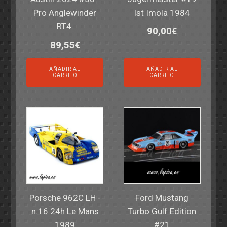
Pro Anglewinder
Ist Imola 1984
RT4.
90,00
€
89,55
€
AÑADIR AL
AÑADIR AL
CARRITO
CARRITO
Porsche 962C LH -
Ford Mustang
n.16 24h Le Mans
Turbo Gulf Edition
1989
#21