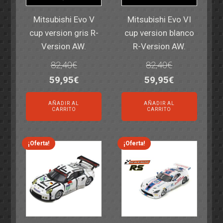
Mitsubishi Evo V
Mitsubishi Evo VI
cup version gris R-
cup version blanco
Version AW.
R-Version AW.
82,40
€
82,40
€
El
El
El
El
59,95
€
59,95
€
precio
precio
precio
precio
AÑADIR AL
AÑADIR AL
original
actual
original
actual
CARRITO
CARRITO
era:
es:
era:
es:
82,40€.
59,95€.
82,40€.
59,95€.
¡Oferta!
¡Oferta!