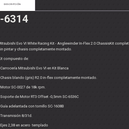
OS - SOPORTES
DESCRIPCIÓN
 RODAMIENTOS
RMINALES
-6314
itsubishi Evo VI White Racing Kit - Anglewinder In-Flex 2.0 ChassisKit complet
sin pintar y chasis completamente montado.
Kit compuesto de:
 Carrocería Mitsubishi Evo VI en Kit Blanca
 Chasis blando (gris) R2.0 in-flex completamente montado.
- Motor SC-0027 de 18k rpm.
- Soporte de Motor RT3 Offset -0,5mm SC-6536C
 Guía adelantada con tornillo SC-1608B
 Transmisión 8/31d.
 Ejes 2,38 en acero templado