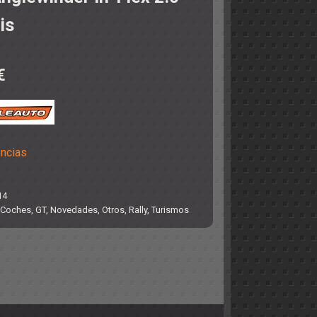
is
€
encias
14
Coches
,
GT
,
Novedades
,
Otros
,
Rally
,
Turismos