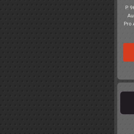
P. 
Au
Pro 