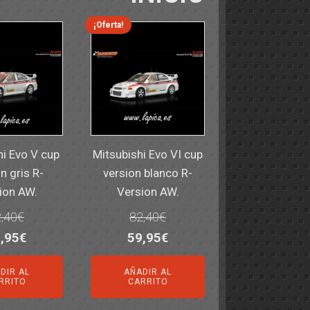
¡Oferta!
hi Evo V cup
Mitsubishi Evo VI cup
n gris R-
version blanco R-
ion AW.
Version AW.
,40
€
82,40
€
El
El
El
,95
€
59,95
€
ecio
precio
precio
precio
DIR AL
AÑADIR AL
iginal
actual
original
actual
RRITO
CARRITO
a:
es:
era:
es: