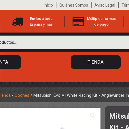
Inicio
Quiénes Somos
Aviso Legal
Tér
Envíos a toda
Múltiples formas
España y más
de pago
ENTA
TIENDA
Tienda
/
Coches
/ Mitsubishi Evo VI White Racing Kit - Anglewinder I
 DE CHASIS
TO
Mitsu
ILOTOS
S
 DE CARROCERÍAS
Kit - 
A