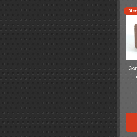
¡Ofer
Gom
L