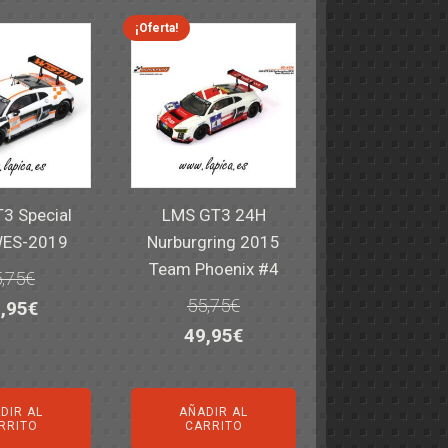
,40€.
59,95€.
82,40€.
59,95€.
¡Oferta!
3 Special
LMS GT3 24H
WES-2019
Nurburgring 2015
Team Phoenix #4
,75
€
55,75
€
El
,95
€
El
El
49,95
€
ecio
precio
precio
precio
iginal
actual
original
actual
a:
es:
DIR AL
AÑADIR AL
era:
es:
,75€.
49,95€.
RRITO
CARRITO