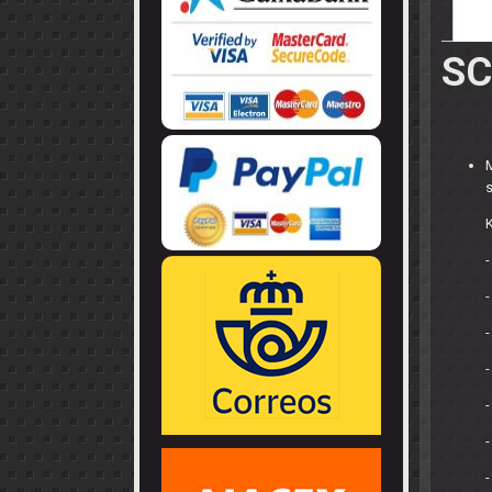
LLANTAS
GUIA - BRAZ
EJES
CORONAS
COJINETES -
CABLES - TE
SC
M
-
-
-
-
-