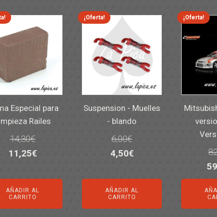
ta!
¡Oferta!
¡Oferta!
a Especial para
Suspension - Muelles
Mitsubis
impieza Railes
- blando
versio
Vers
14,30
€
6,00
€
82
El
El
El
El
11,25
€
4,50
€
El
59
precio
precio
precio
precio
pr
original
actual
original
actual
AÑADIR AL
AÑADIR AL
AÑA
or
era:
es:
era:
es:
CARRITO
CARRITO
CA
er
14,30€.
11,25€.
6,00€.
4,50€.