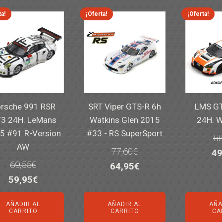
82
ta!
¡Oferta!
¡Oferta!
rsche 991 RSR
SRT Viper GTS-R 6h
LMS GT
3 24H. LeMans
Watkins Glen 2015
24H. 
5 #91 R-Version
#33 - RS SuperSport
55
AW
77,60
€
El
49
69,55
€
El
El
64,95
€
pr
El
El
59,95
€
precio
precio
or
precio
precio
original
actual
er
AÑADIR AL
AÑADIR AL
AÑA
original
actual
era:
es:
55
CARRITO
CARRITO
CA