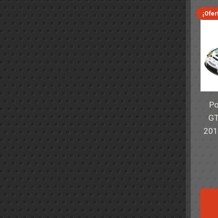
¡Ofer
Po
GT
201