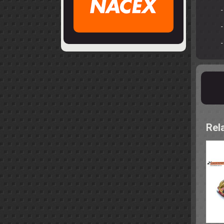
-
-
Rel