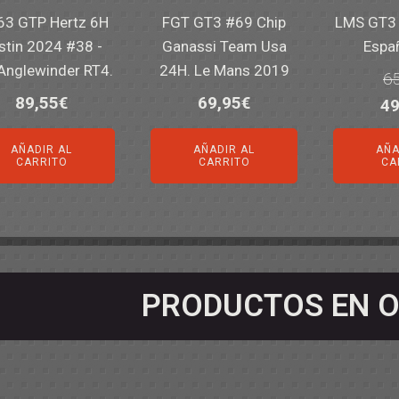
963 GTP Hertz 6H
FGT GT3 #69 Chip
LMS GT3 
stin 2024 #38 -
Ganassi Team Usa
Espa
Anglewinder RT4.
24H. Le Mans 2019
65
89,55
€
69,95
€
El
49
pr
AÑADIR AL
AÑADIR AL
AÑA
or
CARRITO
CARRITO
CA
er
65
PRODUCTOS EN O