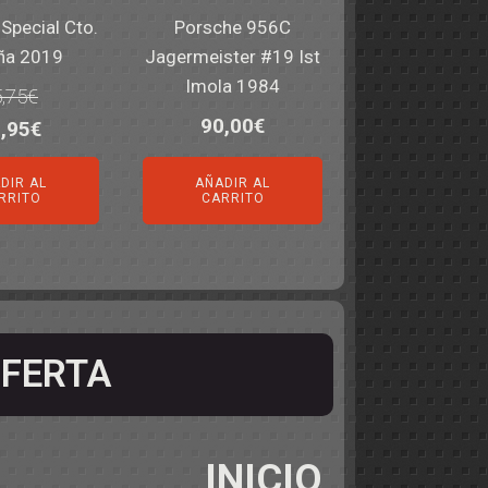
Special Cto.
Porsche 956C
ña 2019
Jagermeister #19 Ist
Imola 1984
,75
€
90,00
€
El
,95
€
ecio
precio
DIR AL
AÑADIR AL
iginal
actual
RRITO
CARRITO
a:
es:
,75€.
49,95€.
FERTA
INICIO