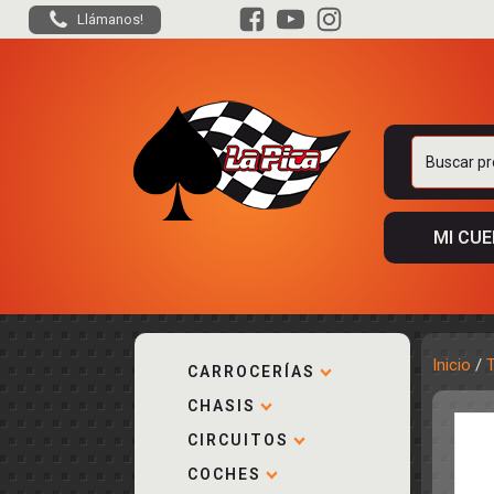
Llámanos!
Buscar
por:
MI CU
Inicio
/
CARROCERÍAS
CHASIS
ACCESORIOS
KIT COMPLE
DESPIECE
COCKPIT Y P
CIRCUITOS
CARROCERÍA
ACCESORIOS
COCHES
PISTAS
ELECTRÓNIC
CIRCUITOS
ACCESORIOS