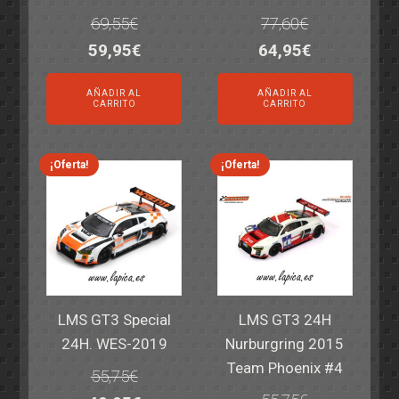
69,55
€
77,60
€
El
El
El
El
59,95
€
64,95
€
precio
precio
precio
precio
AÑADIR AL
AÑADIR AL
original
actual
original
actual
CARRITO
CARRITO
era:
es:
era:
es:
69,55€.
59,95€.
77,60€.
64,95€.
¡Oferta!
¡Oferta!
LMS GT3 Special
LMS GT3 24H
24H. WES-2019
Nurburgring 2015
Team Phoenix #4
55,75
€