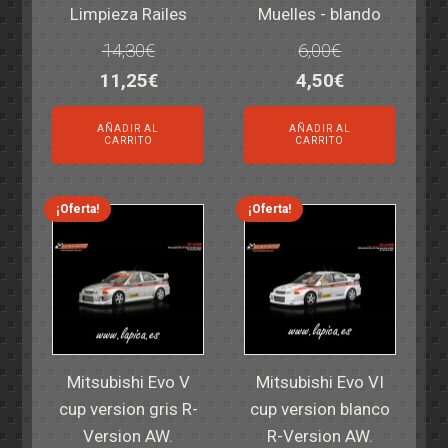
Limpieza Railes
Muelles - blando
14,30
€
6,00
€
El
El
El
El
11,25
€
4,50
€
precio
precio
precio
precio
AÑADIR AL
AÑADIR AL
original
actual
original
actual
CARRITO
CARRITO
era:
es:
era:
es:
14,30€.
11,25€.
6,00€.
4,50€.
¡Oferta!
¡Oferta!
Mitsubishi Evo V
Mitsubishi Evo VI
cup version gris R-
cup version blanco
Version AW.
R-Version AW.