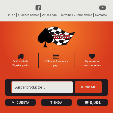
Inicio
Quiénes Somos
Aviso Legal
Términos y Condiciones
Contacto
Envíos a toda
Múltiples formas de
Síguenos en
España y más
pago
nuestras redes
Buscar
BUSCAR
por:
0,00
€
MI CUENTA
TIENDA