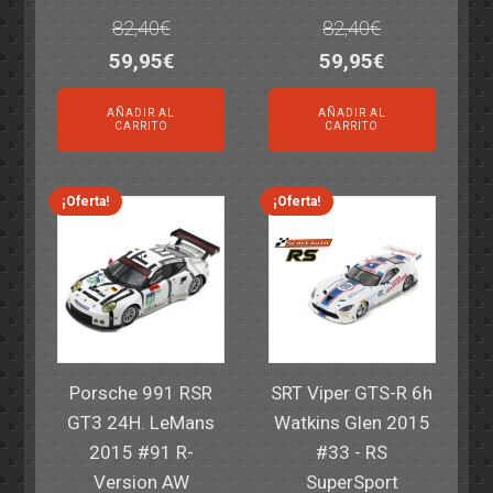
82,40
€
82,40
€
El
El
El
El
59,95
€
59,95
€
precio
precio
precio
precio
AÑADIR AL
AÑADIR AL
original
actual
original
actual
CARRITO
CARRITO
era:
es:
era:
es:
82,40€.
59,95€.
82,40€.
59,95€.
¡Oferta!
¡Oferta!
Porsche 991 RSR
SRT Viper GTS-R 6h
GT3 24H. LeMans
Watkins Glen 2015
2015 #91 R-
#33 - RS
Version AW
SuperSport