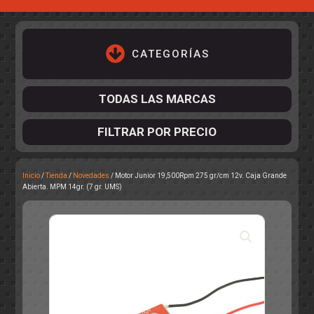
CATEGORÍAS
TODAS LAS MARCAS
FILTRAR POR PRECIO
Inicio
/
Tienda
/
Novedades
/ Motor Junior 19,500Rpm 275 gr/cm 12v. Caja Grande
ACCESORIOS DE CHASIS
Abierta. MPM 14gr. (7 gr. UMS)
KIT COMPLETO
DESPIECE
COCKPIT Y PILOTOS
CARROCERÍAS
ACCESORIOS DE CARROCERÍ
PISTAS
ELECTRÓNICA
CIRCUITOS
ACCESORIOS
CALCAS
TURISMOS
RALLY
RAID
OTROS