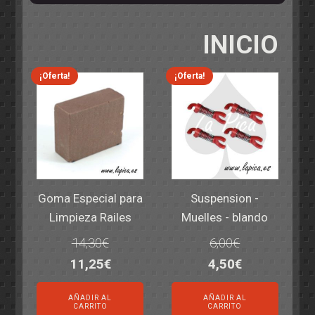
INICIO
¡Oferta!
¡Oferta!
Goma Especial para
Suspension -
Limpieza Railes
Muelles - blando
14,30
€
6,00
€
El
El
El
El
11,25
€
4,50
€
precio
precio
precio
precio
AÑADIR AL
AÑADIR AL
original
actual
original
actual
CARRITO
CARRITO