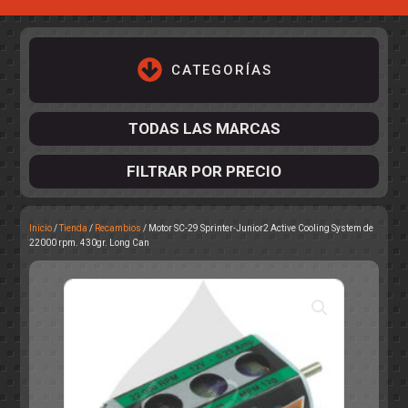
CATEGORÍAS
TODAS LAS MARCAS
FILTRAR POR PRECIO
Inicio
/
Tienda
/
Recambios
/ Motor SC-29 Sprinter-Junior2 Active Cooling System de
ACCESORIOS DE CHASIS
22000 rpm. 430gr. Long Can
KIT COMPLETO
DESPIECE
COCKPIT Y PILOTOS
CARROCERÍAS
ACCESORIOS DE CARROCERÍ
PISTAS
ELECTRÓNICA
CIRCUITOS
ACCESORIOS
CALCAS
TURISMOS
RALLY
RAID
OTROS