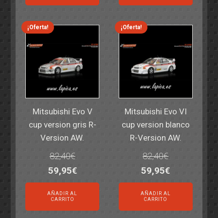
era:
es:
era:
es:
14,30€.
11,25€.
6,00€.
4,50€.
¡Oferta!
¡Oferta!
Mitsubishi Evo V
Mitsubishi Evo VI
cup version gris R-
cup version blanco
Version AW.
R-Version AW.
82,40
€
82,40
€
El
El
El
El
59,95
€
59,95
€
precio
precio
precio
precio
AÑADIR AL
AÑADIR AL
original
actual
original
actual
CARRITO
CARRITO
era:
es:
era:
es: