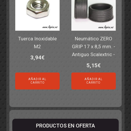
Tuerca Inoxidable
Neumático ZERO
M2
GRIP 17 x 8,5 mm. -
Antiguo Scalextric -
3,94
€
5,15
€
AÑADIR AL
AÑADIR AL
CARRITO
CARRITO
PRODUCTOS EN OFERTA