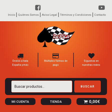
Inicio
Quiénes Somos
Aviso Legal
Términos y Condiciones
Contacto
Envíos a toda
Múltiples formas de
Síguenos en
España y más
pago
nuestras redes
Buscar
BUSCAR
por:
0,00
€
MI CUENTA
TIENDA