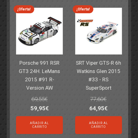
82,40€.
59,95€.
82,40€.
59,95€.
¡Oferta!
¡Oferta!
Porsche 991 RSR
SRT Viper GTS-R 6h
GT3 24H. LeMans
Watkins Glen 2015
2015 #91 R-
#33 - RS
Version AW
SuperSport
69,55
€
77,60
€
El
El
El
El
59,95
€
64,95
€
precio
precio
precio
precio
AÑADIR AL
AÑADIR AL
original
actual
original
actual
CARRITO
CARRITO
era:
es:
era:
es: