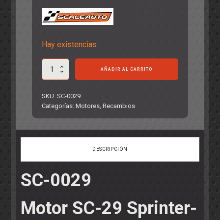
Hay existencias
Motor
AÑADIR AL CARRITO
SC-
29
Sprinter-
SKU:
SC-0029
Junior2
Categorías:
Motores
,
Recambios
Active
Cooling
System
de
DESCRIPCIÓN
22000
rpm.
430gr.
SC-0029
Long
Can
cantidad
Motor SC-29 Sprinter-