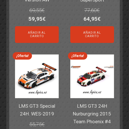
69,55
€
77,60
€
El
El
El
El
59,95
€
64,95
€
precio
precio
precio
precio
AÑADIR AL
AÑADIR AL
original
actual
original
actual
CARRITO
CARRITO
era:
es:
era:
es:
69,55€.
59,95€.
77,60€.
64,95€.
¡Oferta!
¡Oferta!
LMS GT3 Special
LMS GT3 24H
24H. WES-2019
Nurburgring 2015
Team Phoenix #4
55,75
€