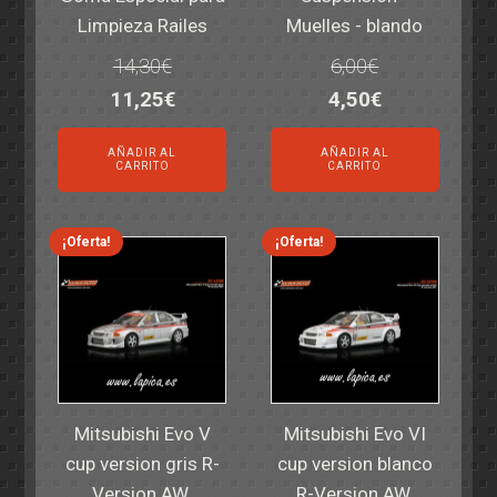
Limpieza Railes
Muelles - blando
14,30
€
6,00
€
El
El
El
El
11,25
€
4,50
€
precio
precio
precio
precio
AÑADIR AL
AÑADIR AL
original
actual
original
actual
CARRITO
CARRITO
era:
es:
era:
es:
14,30€.
11,25€.
6,00€.
4,50€.
¡Oferta!
¡Oferta!
Mitsubishi Evo V
Mitsubishi Evo VI
cup version gris R-
cup version blanco
Version AW.
R-Version AW.