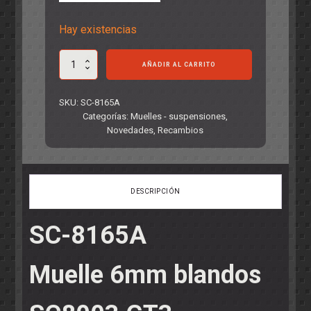
Hay existencias
Muelle
AÑADIR AL CARRITO
6mm
blandos
SC8003
SKU:
SC-8165A
GT3
Categorías:
Muelles - suspensiones
,
cantidad
Novedades
,
Recambios
DESCRIPCIÓN
SC-8165A
Muelle 6mm blandos