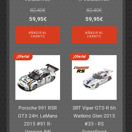
82,40
€
82,40
€
El
El
El
El
59,95
€
59,95
€
precio
precio
precio
precio
AÑADIR AL
AÑADIR AL
original
actual
original
actual
CARRITO
CARRITO
era:
es:
era:
es:
82,40€.
59,95€.
82,40€.
59,95€.
¡Oferta!
¡Oferta!
Porsche 991 RSR
SRT Viper GTS-R 6h
GT3 24H. LeMans
Watkins Glen 2015
2015 #91 R-
#33 - RS
Version AW
SuperSport