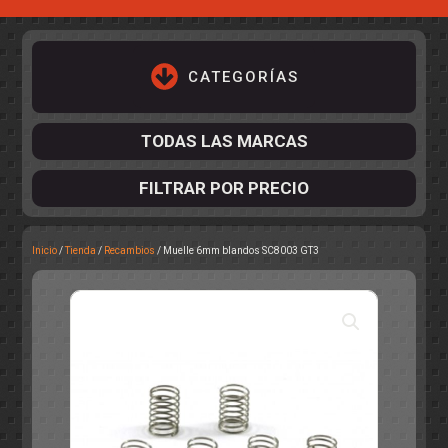
CATEGORÍAS
TODAS LAS MARCAS
FILTRAR POR PRECIO
Inicio
/
Tienda
/
Recambios
/ Muelle 6mm blandos SC8003 GT3
ACCESORIOS DE CHASIS
KIT COMPLETO
DESPIECE
COCKPIT Y PILOTOS
CARROCERÍAS
ACCESORIOS DE CARROCERÍ
PISTAS
ELECTRÓNICA
CIRCUITOS
ACCESORIOS
CALCAS
TURISMOS
RALLY
RAID
OTROS