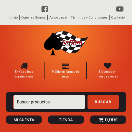
Inicio
Quiénes Somos
Aviso Legal
Términos y Condiciones
Contacto
Envíos a toda
Múltiples formas de
Síguenos en
España y más
pago
nuestras redes
Buscar
BUSCAR
por:
0,00
€
MI CUENTA
TIENDA